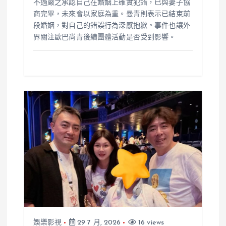
不過嚴之承認自己在婚姻上確實犯錯，已與妻子協
商完畢，未來會以家庭為重。曼青則表示已結束前
段婚姻，對自己的錯誤行為深感抱歉。事件也讓外
界關注歐巴尚青後續團體活動是否受到影響。
娛樂影視
29 7 月, 2026
16 views