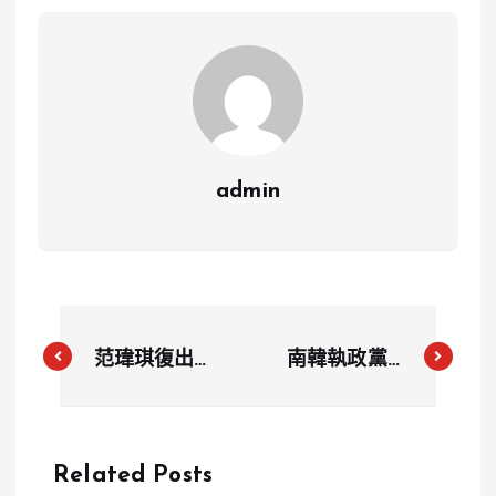
admin
范瑋琪復出又
南韓執政黨7
遭譙！陳建州
議員表態倒戈
護愛「18字發
差1票就可成
聲不忍了」
功彈劾尹錫悅
Related Posts