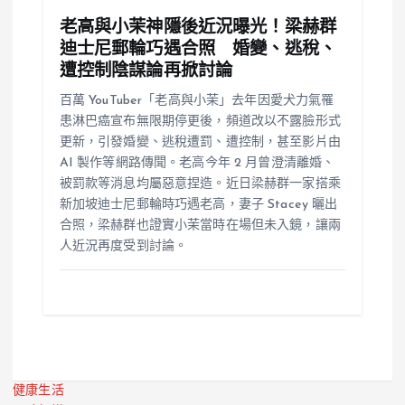
老高與小茉神隱後近況曝光！梁赫群
迪士尼郵輪巧遇合照 婚變、逃稅、
遭控制陰謀論再掀討論
百萬 YouTuber「老高與小茉」去年因愛犬力氣罹
患淋巴癌宣布無限期停更後，頻道改以不露臉形式
更新，引發婚變、逃稅遭罰、遭控制，甚至影片由
AI 製作等網路傳聞。老高今年 2 月曾澄清離婚、
被罰款等消息均屬惡意捏造。近日梁赫群一家搭乘
新加坡迪士尼郵輪時巧遇老高，妻子 Stacey 曬出
合照，梁赫群也證實小茉當時在場但未入鏡，讓兩
人近況再度受到討論。
健康生活