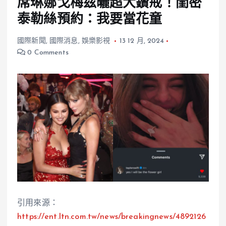
席琳娜戈梅茲曬超大鑽戒！閨密
泰勒絲預約：我要當花童
國際新聞
,
國際消息
,
娛樂影視
13 12 月, 2024
0 Comments
引用來源：
https://ent.ltn.com.tw/news/breakingnews/4892126