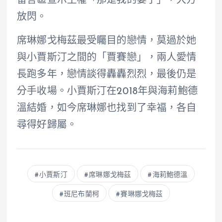
留言區宣示主權「那是我的妻子」，大方
放閃。
席琳娜戈梅茲最受矚目的戀情，莫過於她
與小賈斯汀之間的「賈賽戀」，兩人愛情
長跑多年，戀情談得轟轟烈烈，最後仍是
分手收場。小賈斯汀在2018年與海莉鮑德
溫結婚，如今席琳娜也找到了幸福，各自
尋得好歸屬。
小賈斯汀
席琳娜戈梅茲
海莉鮑德溫
班尼布蘭柯
賽琳娜戈梅茲