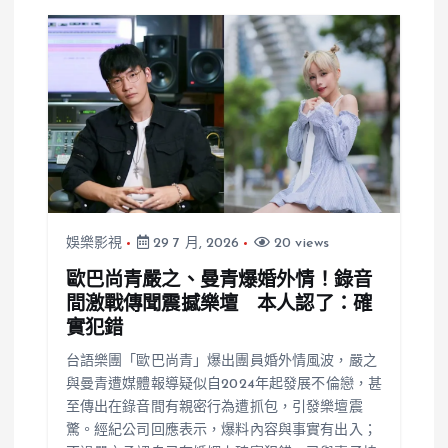
娛樂影視
29 7 月, 2026
20 views
歐巴尚青嚴之、曼青爆婚外情！錄音
間激戰傳聞震撼樂壇 本人認了：確
實犯錯
台語樂團「歐巴尚青」爆出團員婚外情風波，嚴之
與曼青遭媒體報導疑似自2024年起發展不倫戀，甚
至傳出在錄音間有親密行為遭抓包，引發樂壇震
驚。經紀公司回應表示，爆料內容與事實有出入；