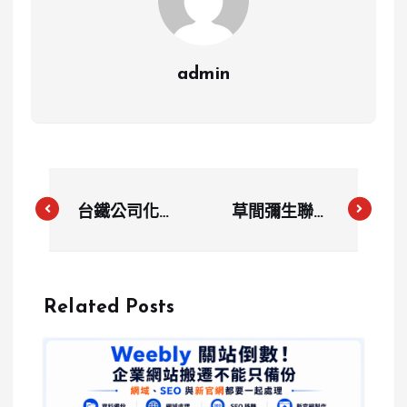
admin
台鐵公司化首
草間彌生聯名
年虧損120億
必搶！路易莎
便當收入創歷
限量「粉黑圓
史新高
點女王杯」魅
Related Posts
力上市