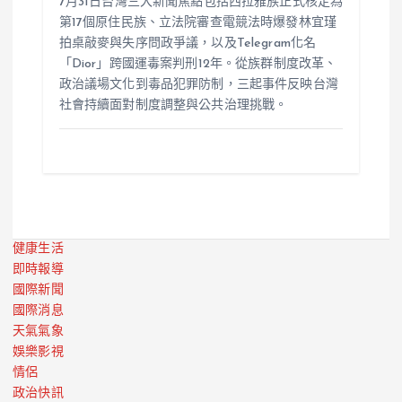
7月31日台灣三大新聞焦點包括西拉雅族正式核定為
第17個原住民族、立法院審查電競法時爆發林宜瑾
拍桌敲麥與失序問政爭議，以及Telegram化名
「Dior」跨國運毒案判刑12年。從族群制度改革、
政治議場文化到毒品犯罪防制，三起事件反映台灣
社會持續面對制度調整與公共治理挑戰。
健康生活
即時報導
國際新聞
國際消息
天氣氣象
娛樂影視
情侶
政治快訊