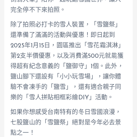
倒翁大軍」陪你一起玩翻雪國世界，讓人
完全停不下來拍照。
除了拍照必打卡的雪人裝置，「雪鹽祭」
還準備了滿滿的活動與優惠！即日起到
2025年1月15日，園區推出「雪花霜淇淋」
第2支半價優惠，以及消費滿500元就能獲
得超有紀念意義的「鹽御守」1個。此外，
鹽山腳下還設有「小小玩雪場」，讓你體
驗不會凍手的「鹽雪」，還有適合親子同
樂的「雪人拼貼相框彩繪DIY」活動。
如果你想感受台南特有的冬日雪國浪漫，
七股鹽山的「雪鹽祭」絕對是今年必去景
點之一！