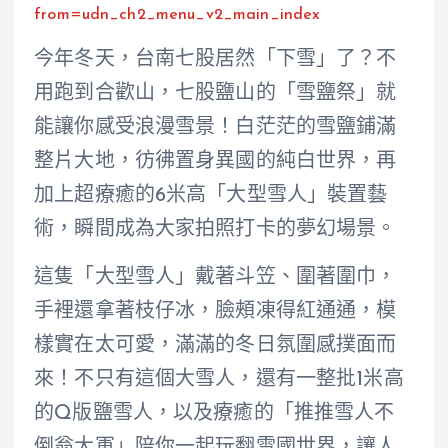
from=udn_ch2_menu_v2_main_index
今年冬天，台南七股居然「下雪」了？不
用跑到合歡山，七股鹽山的「雪鹽祭」就
能讓你感受浪漫雪景！白茫茫的雪鹽鋪滿
整片大地，彷彿置身異國的純白世界，再
加上超療癒的6米高「大型雪人」裝置藝
術，瞬間成為大家拍照打卡的夢幻場景。
這隻「大型雪人」戴著斗笠、圍著圍巾，
手裡還拿著枝仔冰，臉頰凍得紅通通，模
樣實在太可愛，滿滿的冬日氛圍感撲面而
來！不只有這個大雪人，還有一整批1米高
的Q版鹽雪人，以及療癒的「推推雪人不