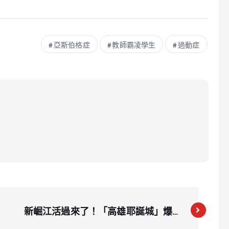
亞斯伯格症
教師霸凌學生
過動症
新崛江活過來了！「高雄耶誕城」爆滿
一票哭：回到10年前人潮