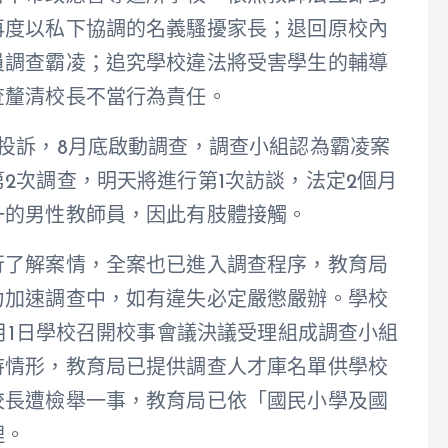
再度以私下協調的名義騷擾家長；退回原校內
員調查霸凌；追究學校違法將受害學生的輔導
查釐清校長不當行為責任。
投訴，8月底啟動調查，調查小組認為霸凌案
2次調查，明天將進行第1次訪談，法定2個月
一的男性教師員，因此有肢體接觸。
行了解案情，全案也已進入調查程序，教育局
力加速調查中，如有違失必定嚴懲嚴辦。學校
7月1日學校召開校事會議決議受理組成調查小組
待情形，教育局已提供調查人才庫名單供學校
校長遭檢舉一事，教育局已依「國民小學及國
理。