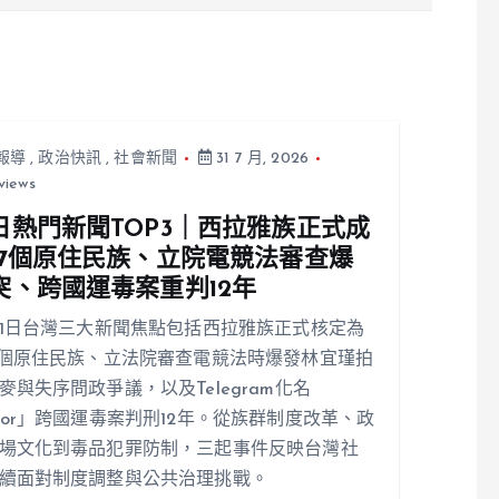
報導
,
政治快訊
,
社會新聞
31 7 月, 2026
views
日熱門新聞TOP3｜西拉雅族正式成
17個原住民族、立院電競法審查爆
突、跨國運毒案重判12年
31日台灣三大新聞焦點包括西拉雅族正式核定為
7個原住民族、立法院審查電競法時爆發林宜瑾拍
麥與失序問政爭議，以及Telegram化名
ior」跨國運毒案判刑12年。從族群制度改革、政
場文化到毒品犯罪防制，三起事件反映台灣社
續面對制度調整與公共治理挑戰。