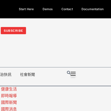
Start Here
Demos
Contact
Documentation
今日熱門新聞TOP3｜西拉雅族正式成第17個原住民族、立院電競
光電場回扣
法審查爆衝突、跨國運毒案重判12年
地方利益輸
SUBSCRIBE
政治快訊
社會新聞
健康生活
即時報導
國際新聞
國際消息