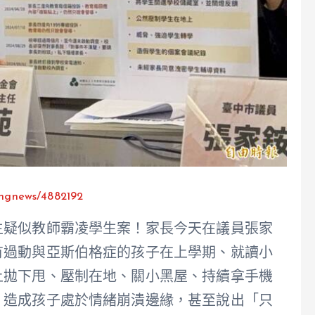
kingnews/4882192
生疑似教師霸凌學生案！家長今天在議員張家
有過動與亞斯伯格症的孩子在上學期、就讀小
上拋下甩、壓制在地、關小黑屋、持續拿手機
，造成孩子處於情緒崩潰邊緣，甚至說出「只