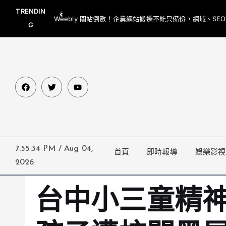
TRENDIN
Weebly 關站倒數！企業網站搬遷不能只備份，網域、SE
G
網都要一起處理
7:55:36 PM
/
Aug 04,
首頁
即時報導
娛樂影視
2026
台中小三童精神