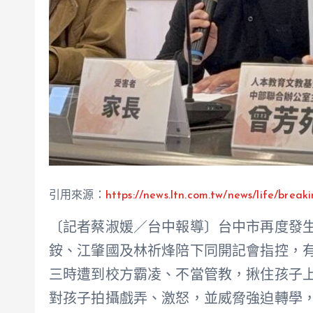
引用來源：
https://news.ltn.com.tw/news/life/brea
〔記者蔡淑媛／台中報導〕台中市再度發
銨、江肇國及林祈烽陪下同開記會指控，
三時遭到校方霸凌、不當管教，揪住孩子
對孩子拍攝戲弄、激怒，並威脅強迫轉學