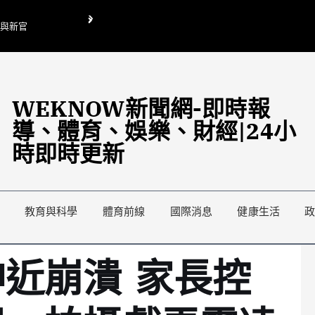
O與新官
翁曉玲喊刪陸委會1295萬媒宣費惹議 梁文傑回「只能靠嘴巴」
藍綠延燒地方宣傳預算戰
WEKNOW新聞網-即時報
導、體育、娛樂、財經|24小
時即時更新
教育與科學
體育前線
國際消息
健康生活
近崩潰 家長控