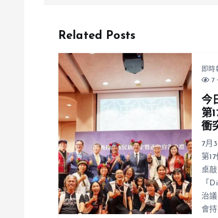
Related Posts
即時
7 
今
第
衝
7月
第1
桌敲
「D
治議
會持