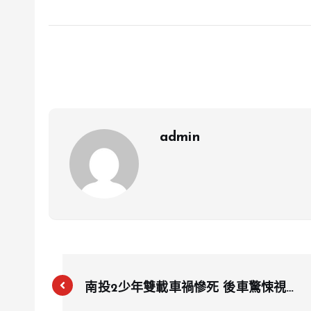
admin
南投2少年雙載車禍慘死 後車驚悚視角
曝光