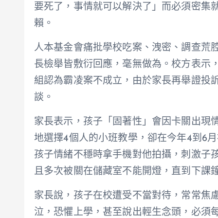
要死了，事情就可以解決了」而必須密集
賴。
人本基金會痛批學校吃案、洩密、調查荒
長檢舉皆敷衍回應，毫無做為。校方表示，
組認為霸凌案不成立，由於家長再舉證投訴
談。
家長表示，孩子「固著性」會因卡關出現
地選擇4個人的小班教學，卻在今年4到6
孩子情緒不穩時拿手機對他拍攝，刺激子
且多次被關在儲藏室不能開燈，直到下課
家長說，孩子在校遭受不當對待，常常焦
泣，恐懼上學，甚至說出輕生念頭，必須