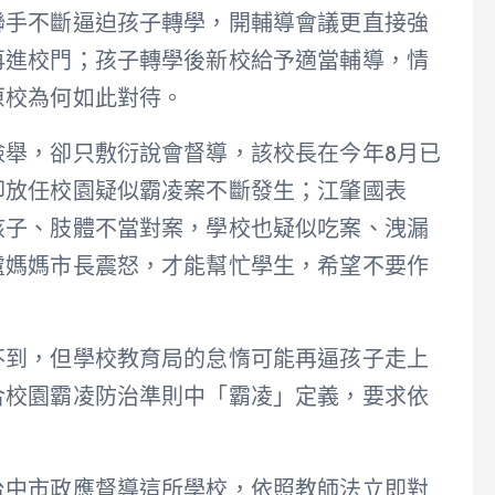
聯手不斷逼迫孩子轉學，開輔導會議更直接強
再進校門；孩子轉學後新校給予適當輔導，情
原校為何如此對待。
檢舉，卻只敷衍說會督導，該校長在今年8月已
卻放任校園疑似霸凌案不斷發生；江肇國表
孩子、肢體不當對案，學校也疑似吃案、洩漏
盧媽媽市長震怒，才能幫忙學生，希望不要作
不到，但學校教育局的怠惰可能再逼孩子走上
合校園霸凌防治準則中「霸凌」定義，要求依
台中市政應督導這所學校，依照教師法立即對