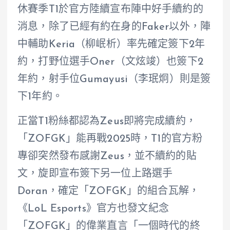
休賽季T1於官方陸續宣布陣中好手續約的
消息，除了已經有約在身的Faker以外，陣
中輔助Keria（柳岷析）率先確定簽下2年
約，打野位選手Oner（文炫竣）也簽下2
年約，射手位Gumayusi（李珉炯）則是簽
下1年約。
正當T1粉絲都認為Zeus即將完成續約，
「ZOFGK」能再戰2025時，T1的官方粉
專卻突然發布感謝Zeus，並不續約的貼
文，旋即宣布簽下另一位上路選手
Doran，確定「ZOFGK」的組合瓦解，
《LoL Esports》官方也發文紀念
「ZOFGK」的偉業直言「一個時代的終