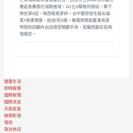
亡車禍與宣明智健康近況。西班牙在2026世界盃決
賽延長賽靠托瑞斯進球，以1比0擊敗阿根廷，奪下
隊史第2冠，梅西衛冕夢碎。台中豐原發生疑似毒
駕7車連環撞，造成1死5傷。聯電榮譽副董事長宣
明智則因顱內出血接受開顱手術，家屬透露目前病
情穩定。
健康生活
即時報導
國際新聞
國際消息
天氣氣象
娛樂影視
情侶
政治快訊