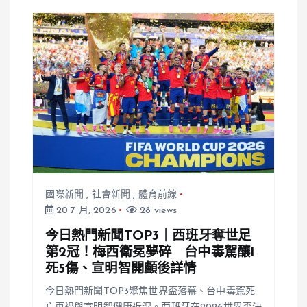
國際新聞
,
社會新聞
,
體育前線
20 7 月, 2026
28 views
今日熱門新聞TOP3｜西班牙奪世足
第2冠！梅西衛冕夢碎 台中毒駕釀1
死5傷、宣明智開顱後詳情
今日熱門新聞TOP3聚焦世界盃落幕、台中毒駕死