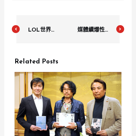
LOL世界賽
媒體續爆性醜
／T1 3：2
聞 川普司法
BLG衛冕成
部長人選蓋茲
功！Faker成
退出提名
Related Posts
五冠王、唯一
「連霸兩次」
選手