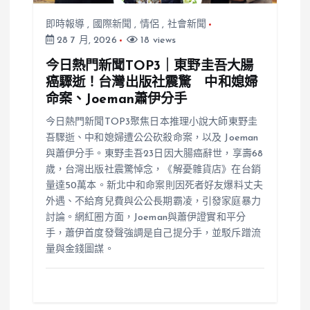
即時報導
,
國際新聞
,
情侶
,
社會新聞
28 7 月, 2026
18 views
今日熱門新聞TOP3｜東野圭吾大腸
癌驟逝！台灣出版社震驚 中和媳婦
命案、Joeman蕭伊分手
今日熱門新聞TOP3聚焦日本推理小說大師東野圭
吾驟逝、中和媳婦遭公公砍殺命案，以及 Joeman
與蕭伊分手。東野圭吾23日因大腸癌辭世，享壽68
歲，台灣出版社震驚悼念，《解憂雜貨店》在台銷
量達50萬本。新北中和命案則因死者好友爆料丈夫
外遇、不給育兒費與公公長期霸凌，引發家庭暴力
討論。網紅圈方面，Joeman與蕭伊證實和平分
手，蕭伊首度發聲強調是自己提分手，並駁斥蹭流
量與金錢圖謀。