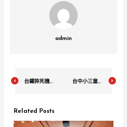
admin
台鐵猝死機車
台中小三童精
長返宜蘭家鄉
神近崩潰 家
父親：以兒子
長控孩子遭校
為榮
關黑屋、拍攝
Related Posts
戲弄霸凌