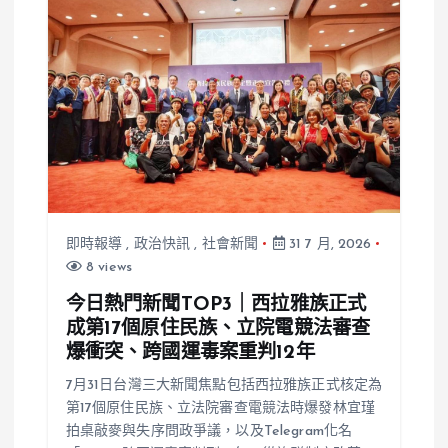
即時報導
,
政治快訊
,
社會新聞
31 7 月, 2026
8 views
今日熱門新聞TOP3｜西拉雅族正式
成第17個原住民族、立院電競法審查
爆衝突、跨國運毒案重判12年
7月31日台灣三大新聞焦點包括西拉雅族正式核定為
第17個原住民族、立法院審查電競法時爆發林宜瑾
拍桌敲麥與失序問政爭議，以及Telegram化名