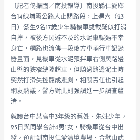
〔記者佟振國／南投報導〕南投縣仁愛鄉
台14線埔霧公路人止關路段，上週六（23
日）發生2名17歲少年騎機車雙載疑似打滑
自摔，被後方閃避不及的水泥車輾過不幸
身亡，網路也流傳一段後方車輛行車記錄
器畫面，見機車從水泥預拌車右側與路邊
山壁的狹窄縫隙超車，但騎過路邊泥土時
突然打滑失控釀成悲劇，相關責任也引起
網友熱議，警方對此則強調進一步調查釐
清。
就讀台中某高中3年級的蔡姓、朱姓少年，
23日與同學合計4男1女，騎機車從台中出
發，預計到南投仁愛清境農場、合歡山武