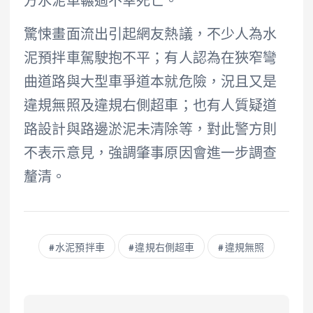
方水泥車輾過不幸死亡。
驚悚畫面流出引起網友熱議，不少人為水
泥預拌車駕駛抱不平；有人認為在狹窄彎
曲道路與大型車爭道本就危險，況且又是
違規無照及違規右側超車；也有人質疑道
路設計與路邊淤泥未清除等，對此警方則
不表示意見，強調肇事原因會進一步調查
釐清。
水泥預拌車
違規右側超車
違規無照