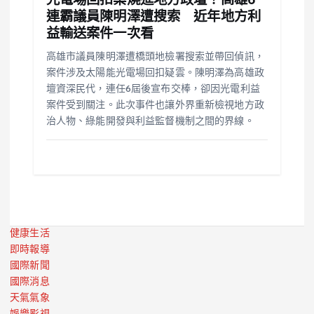
光電場回扣案燒進地方政壇！高雄6
連霸議員陳明澤遭搜索 近年地方利
益輸送案件一次看
高雄市議員陳明澤遭橋頭地檢署搜索並帶回偵訊，
案件涉及太陽能光電場回扣疑雲。陳明澤為高雄政
壇資深民代，連任6屆後宣布交棒，卻因光電利益
案件受到關注。此次事件也讓外界重新檢視地方政
治人物、綠能開發與利益監督機制之間的界線。
健康生活
即時報導
國際新聞
國際消息
天氣氣象