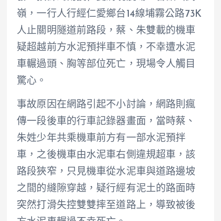
嶺，一行人行經仁愛鄉台14線埔霧公路73K
人止關明隧道前路段，蔡、朱雙載的機車
疑超越前方水泥預拌車不慎，不幸遭水泥
車輾過頭、胸等部位死亡，現場令人觸目
驚心。
事故原因在網路引起不小討論，網路則瘋
傳一段後車的行車記錄器畫面，當時蔡、
朱姓少年共乘機車前方有一部水泥預拌
車，之後機車由水泥車右側違規超車，該
路段狹窄，只見機車從水泥車與道路邊坡
之間的縫隙穿越，疑行經有泥土的路面時
突然打滑失控雙雙摔至道路上，導致被後