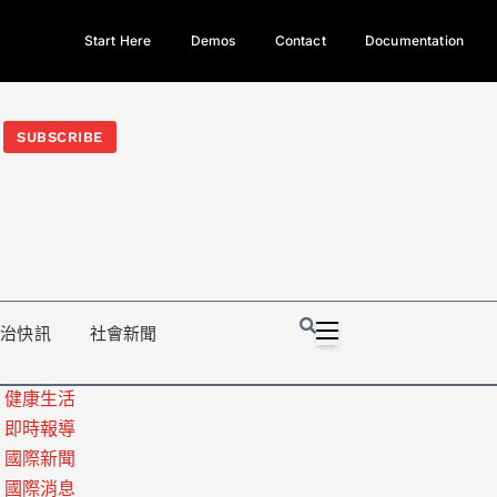
Start Here
Demos
Contact
Documentation
今日熱門新聞TOP3｜西拉雅族正式成第17個原住民族、立院電競
光電場回扣
法審查爆衝突、跨國運毒案重判12年
地方利益輸
SUBSCRIBE
政治快訊
社會新聞
健康生活
即時報導
國際新聞
國際消息