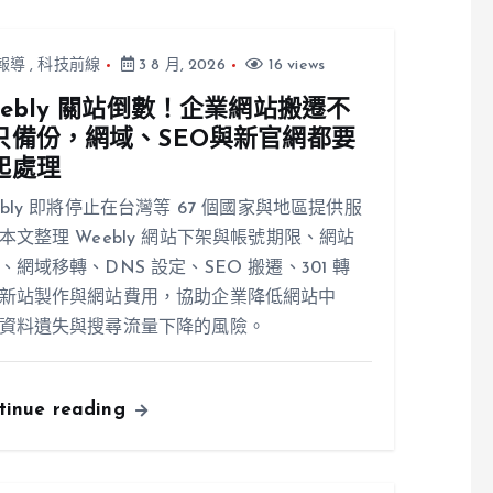
報導
,
科技前線
3 8 月, 2026
16 views
eebly 關站倒數！企業網站搬遷不
只備份，網域、SEO與新官網都要
起處理
ebly 即將停止在台灣等 67 個國家與地區提供服
本文整理 Weebly 網站下架與帳號期限、網站
、網域移轉、DNS 設定、SEO 搬遷、301 轉
新站製作與網站費用，協助企業降低網站中
資料遺失與搜尋流量下降的風險。
tinue reading