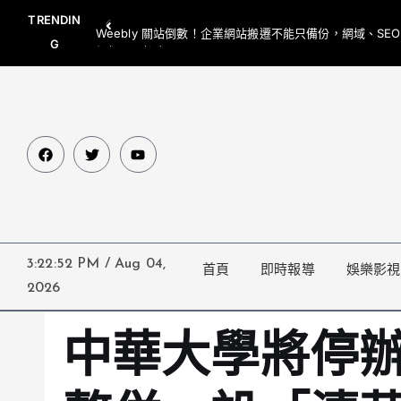
TRENDIN
Weebly 關站倒數！企業網站搬遷不能只備份，網域、SE
G
網都要一起處理
3:22:53 PM
/
Aug 04,
首頁
即時報導
娛樂影視
2026
中華大學將停