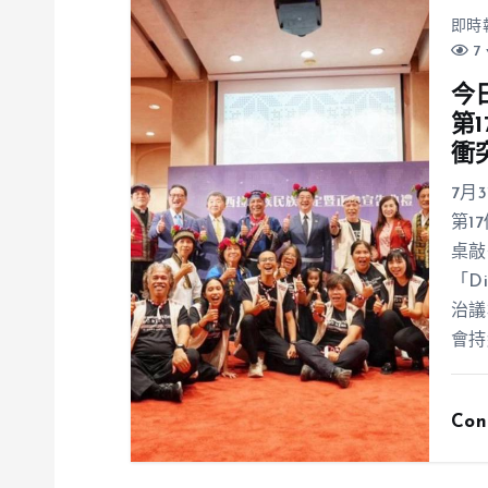
即時
7 
今
第
衝
7月
第1
桌敲
「D
治議
會持
Con