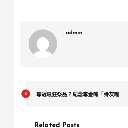
admin
奪冠最狂祭品？紀念奪金喊「骨灰罐5
折」 業者透露已狂賣600顆：賣到沒
貨為止
Related Posts