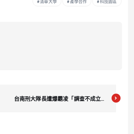
清華大學
產學合作
科技園區
台南刑大隊長遭爆霸凌「調查不成立仍
被調職」 本人回應了