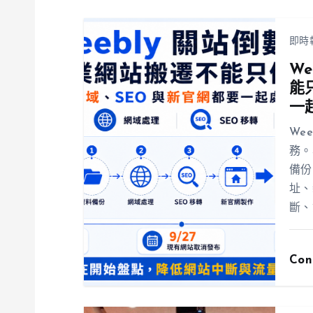
即時
W
能
一
We
務。
備份
址、
斷、
Con