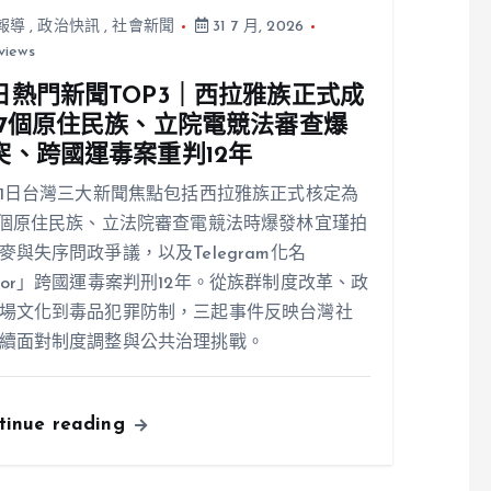
報導
,
政治快訊
,
社會新聞
31 7 月, 2026
views
日熱門新聞TOP3｜西拉雅族正式成
17個原住民族、立院電競法審查爆
突、跨國運毒案重判12年
31日台灣三大新聞焦點包括西拉雅族正式核定為
7個原住民族、立法院審查電競法時爆發林宜瑾拍
麥與失序問政爭議，以及Telegram化名
ior」跨國運毒案判刑12年。從族群制度改革、政
場文化到毒品犯罪防制，三起事件反映台灣社
續面對制度調整與公共治理挑戰。
tinue reading