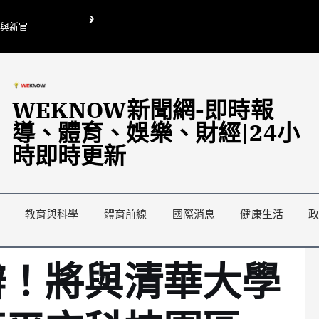
O與新官
翁曉玲喊刪陸委會1295萬媒宣費惹議 梁文傑回「只能靠嘴巴」
藍綠延燒地方宣傳預算戰
WEKNOW新聞網-即時報
導、體育、娛樂、財經|24小
時即時更新
教育與科學
體育前線
國際消息
健康生活
辦！將與清華大學