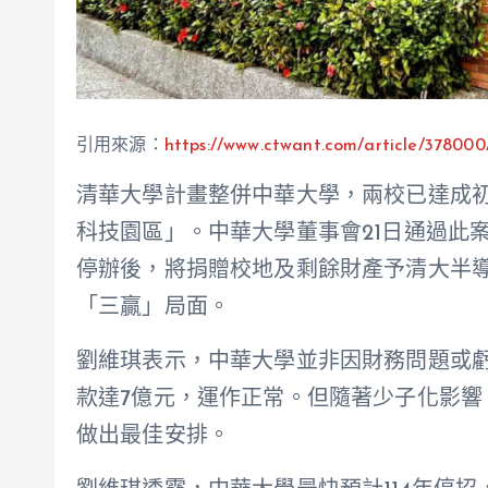
引用來源：
https://www.ctwant.com/article/378000
清華大學計畫整併中華大學，兩校已達成
科技園區」。中華大學董事會21日通過此
停辦後，將捐贈校地及剩餘財產予清大半
「三贏」局面。
劉維琪表示，中華大學並非因財務問題或
款達7億元，運作正常。但隨著少子化影
做出最佳安排。