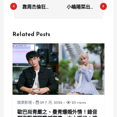
靠周杰倫狂賺
小嶋陽菜出席
200萬！黃牛
活動遇襲！遭
夫妻檔遭逮
台籍男子熊抱
張女20萬交
倒地 經紀公
Related Posts
保、劉男聲押
司列3點警告
禁見
娛樂影視
29 7 月, 2026
20 views
歐巴尚青嚴之、曼青爆婚外情！錄音