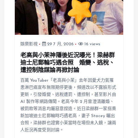
娛樂影視
29 7 月, 2026
16 views
老高與小茉神隱後近況曝光！梁赫群
迪士尼郵輪巧遇合照 婚變、逃稅、
遭控制陰謀論再掀討論
百萬 YouTuber「老高與小茉」去年因愛犬力氣罹
患淋巴癌宣布無限期停更後，頻道改以不露臉形式
更新，引發婚變、逃稅遭罰、遭控制，甚至影片由
AI 製作等網路傳聞。老高今年 2 月曾澄清離婚、
被罰款等消息均屬惡意捏造。近日梁赫群一家搭乘
新加坡迪士尼郵輪時巧遇老高，妻子 Stacey 曬出
合照，梁赫群也證實小茉當時在場但未入鏡，讓兩
人近況再度受到討論。