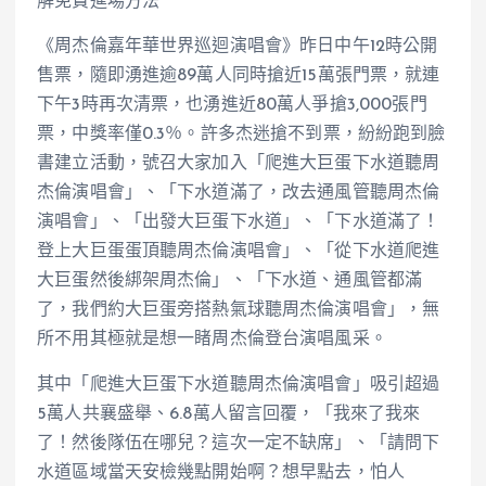
解免費進場方法
《周杰倫嘉年華世界巡迴演唱會》昨日中午12時公開
售票，隨即湧進逾89萬人同時搶近15萬張門票，就連
下午3時再次清票，也湧進近80萬人爭搶3,000張門
票，中獎率僅0.3％。許多杰迷搶不到票，紛紛跑到臉
書建立活動，號召大家加入「爬進大巨蛋下水道聽周
杰倫演唱會」、「下水道滿了，改去通風管聽周杰倫
演唱會」、「出發大巨蛋下水道」、「下水道滿了！
登上大巨蛋蛋頂聽周杰倫演唱會」、「從下水道爬進
大巨蛋然後綁架周杰倫」、「下水道、通風管都滿
了，我們約大巨蛋旁搭熱氣球聽周杰倫演唱會」，無
所不用其極就是想一睹周杰倫登台演唱風采。
其中「爬進大巨蛋下水道聽周杰倫演唱會」吸引超過
5萬人共襄盛舉、6.8萬人留言回覆，「我來了我來
了！然後隊伍在哪兒？這次一定不缺席」、「請問下
水道區域當天安檢幾點開始啊？想早點去，怕人