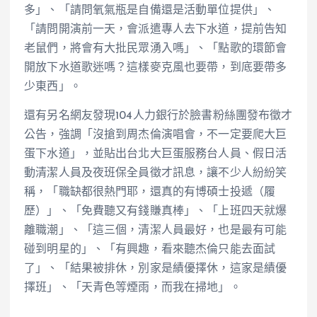
多」、「請問氧氣瓶是自備還是活動單位提供」、
「請問開演前一天，會派遣專人去下水道，提前告知
老鼠們，將會有大批民眾湧入嗎」、「點歌的環節會
開放下水道歌迷嗎？這樣麥克風也要帶，到底要帶多
少東西」。
還有另名網友發現104人力銀行於臉書粉絲團發布徵才
公告，強調「沒搶到周杰倫演唱會，不一定要爬大巨
蛋下水道」，並貼出台北大巨蛋服務台人員、假日活
動清潔人員及夜班保全員徵才訊息，讓不少人紛紛笑
稱，「職缺都很熱門耶，還真的有博碩士投遞（履
歷）」、「免費聽又有錢賺真棒」、「上班四天就爆
離職潮」、「這三個，清潔人員最好，也是最有可能
碰到明星的」、「有興趣，看來聽杰倫只能去面試
了」、「結果被排休，別家是績優擇休，這家是績優
擇班」、「天青色等煙雨，而我在掃地」。