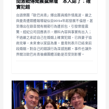
間激戰傳聞震撼樂壇 本人認了：確
實犯錯
台語樂團「歐巴尚青」爆出團員婚外情風波，嚴之
與曼青遭媒體報導疑似自2024年起發展不倫戀，甚
至傳出在錄音間有親密行為遭抓包，引發樂壇震
驚。經紀公司回應表示，爆料內容與事實有出入；
不過嚴之承認自己在婚姻上確實犯錯，已與妻子協
商完畢，未來會以家庭為重。曼青則表示已結束前
段婚姻，對自己的錯誤行為深感抱歉。事件也讓外
界關注歐巴尚青後續團體活動是否受到影響。