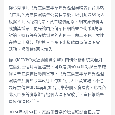
你也有搶到《周杰倫嘉年華世界巡迴演唱會》台北站
門票嗎？周杰倫演唱會公開售票後，吸引超過89萬人
瘋搶不到15萬張門票，黃牛喊價亂象、網友原價轉售
或抽獎送票，更是讓周杰倫單日網路聲量衝破11萬筆
討論，還有許多沒搶到票的杰迷一不做二不休，索性
在臉書上發起「爬進大巨蛋下水道聽周杰倫演唱會」
活動，吸引逾5萬人加入。
從《KEYPO大數據關鍵引擎》輿情分析系統來看周
杰倫近三個月聲量趨勢，可以看到2024年9月6日杰威
爾音樂在臉書粉絲團宣布，《周杰倫嘉年華世界巡迴
演唱會》將於今年12月上旬於台北大巨蛋登場，不僅
是周杰倫暌違7年再度於台北舉辦個人演唱會，也是台
北大巨蛋首度舉辦專場個人演唱會歌手，當日網路聲
量累積10,124筆。
2024年9月24日，杰威爾音樂於臉書粉絲團正式官