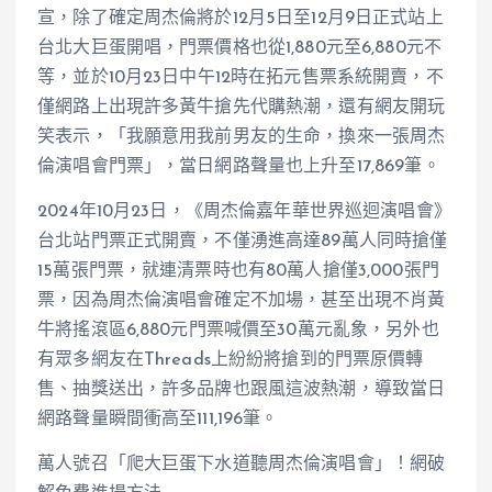
宣，除了確定周杰倫將於12月5日至12月9日正式站上
台北大巨蛋開唱，門票價格也從1,880元至6,880元不
等，並於10月23日中午12時在拓元售票系統開賣，不
僅網路上出現許多黃牛搶先代購熱潮，還有網友開玩
笑表示，「我願意用我前男友的生命，換來一張周杰
倫演唱會門票」，當日網路聲量也上升至17,869筆。
2024年10月23日，《周杰倫嘉年華世界巡迴演唱會》
台北站門票正式開賣，不僅湧進高達89萬人同時搶僅
15萬張門票，就連清票時也有80萬人搶僅3,000張門
票，因為周杰倫演唱會確定不加場，甚至出現不肖黃
牛將搖滾區6,880元門票喊價至30萬元亂象，另外也
有眾多網友在Threads上紛紛將搶到的門票原價轉
售、抽獎送出，許多品牌也跟風這波熱潮，導致當日
網路聲量瞬間衝高至111,196筆。
萬人號召「爬大巨蛋下水道聽周杰倫演唱會」！網破