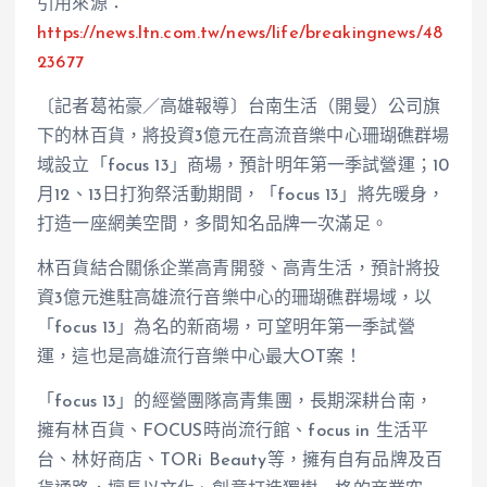
引用來源：
https://news.ltn.com.tw/news/life/breakingnews/48
23677
〔記者葛祐豪／高雄報導〕台南生活（開曼）公司旗
下的林百貨，將投資3億元在高流音樂中心珊瑚礁群場
域設立「focus 13」商場，預計明年第一季試營運；10
月12、13日打狗祭活動期間，「focus 13」將先暖身，
打造一座網美空間，多間知名品牌一次滿足。
林百貨結合關係企業高青開發、高青生活，預計將投
資3億元進駐高雄流行音樂中心的珊瑚礁群場域，以
「focus 13」為名的新商場，可望明年第一季試營
運，這也是高雄流行音樂中心最大OT案！
「focus 13」的經營團隊高青集團，長期深耕台南，
擁有林百貨、FOCUS時尚流行館、focus in 生活平
台、林好商店、TORi Beauty等，擁有自有品牌及百