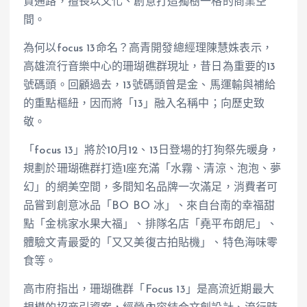
貨通路，擅長以文化、創意打造獨樹一格的商業空
間。
為何以focus 13命名？高青開發總經理陳慧姝表示，
高雄流行音樂中心的珊瑚礁群現址，昔日為重要的13
號碼頭。回顧過去，13號碼頭曾是金、馬運輸與補給
的重點樞紐，因而將「13」融入名稱中；向歷史致
敬。
「focus 13」將於10月12、13日登場的打狗祭先暖身，
規劃於珊瑚礁群打造1座充滿「水霧、清涼、泡泡、夢
幻」的網美空間，多間知名品牌一次滿足，消費者可
品嘗到創意冰品「BO BO 冰」、來自台南的幸福甜
點「金桃家水果大福」、排隊名店「堯平布朗尼」、
體驗文青最愛的「又又美復古拍貼機」、特色海味零
食等。
高市府指出，珊瑚礁群「Focus 13」是高流近期最大