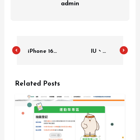
admin
iPhone 16全
IU、
系列台灣售價
Karina、
出爐！ 本周
Rosé都在
五起開放預購
穿！盤點5款
Related Posts
並於20日正
韓星女神們的
式開賣
球鞋 Jennie
最愛的是它