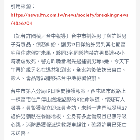
引用來源：
https://news.ltn.com.tw/news/society/breakingnews
/4836704
〔記者許國楨／台中報導〕台中市劉姓男子與許姓男
子有毒品、債務糾紛，劉男17日佯約許男到其七期豪
宅租住處催討未果，夥同3名同夥拘禁許男長達48小
時凌虐致死，警方昨晚當場先逮捕劉男等3嫌，今天下
午再追緝另名在逃共犯到案，全案詢後依妨害自由、
殺人、毒品等罪嫌移送台中地檢署偵辦。
台中市第六分局19日晚間接獲報案，西屯區市政路上
一棟豪宅住戶傳出燃燒塑膠的K他命味道，懷疑有人
吸毒，員警獲報立即派員查訪，未料一進門就發現27
歲許男躺臥在餐廳地板，全身有多處傷痕且已無呼吸
心跳，消防局獲報派遣救護車趕往，確認許男已死亡
未送醫。