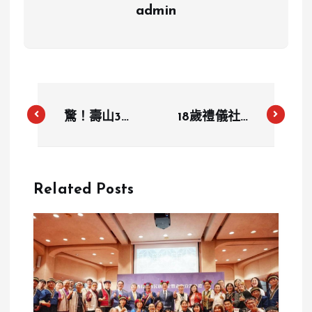
admin
驚！壽山30
18歲禮儀社二
孔雀集體「躺
代無照開
平」 網直呼
BMW撞死
「真薪水小
人！中市府顧
Related Posts
偷」
問母曾因飆罵
被解職