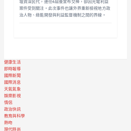
壇資深民代，連任6屆後宣布交棒，卻因光電利益
案件受到關注。此次事件也讓外界重新檢視地方政
治人物、綠能開發與利益監督機制之間的界線。
健康生活
即時報導
國際新聞
國際消息
天氣氣象
娛樂影視
情侶
政治快訊
教育與科學
熱吻
現代時尚