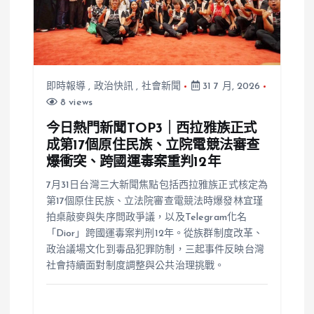
即時報導
,
政治快訊
,
社會新聞
31 7 月, 2026
8 views
今日熱門新聞TOP3｜西拉雅族正式
成第17個原住民族、立院電競法審查
爆衝突、跨國運毒案重判12年
7月31日台灣三大新聞焦點包括西拉雅族正式核定為
第17個原住民族、立法院審查電競法時爆發林宜瑾
拍桌敲麥與失序問政爭議，以及Telegram化名
「Dior」跨國運毒案判刑12年。從族群制度改革、
政治議場文化到毒品犯罪防制，三起事件反映台灣
社會持續面對制度調整與公共治理挑戰。