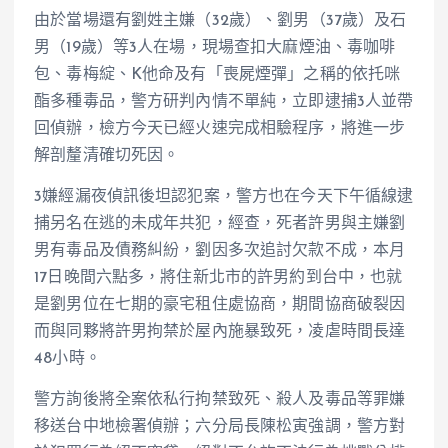
由於當場還有劉姓主嫌（32歲）、劉男（37歲）及石
男（19歲）等3人在場，現場查扣大麻煙油、毒咖啡
包、毒梅綻、K他命及有「喪屍煙彈」之稱的依托咪
酯多種毒品，警方研判內情不單純，立即逮捕3人並帶
回偵辦，檢方今天已經火速完成相驗程序，將進一步
解剖釐清確切死因。
3嫌經漏夜偵訊後坦認犯案，警方也在今天下午循線逮
捕另名在逃的未成年共犯，經查，死者許男與主嫌劉
男有毒品及債務糾紛，劉因多次追討欠款不成，本月
17日晚間六點多，將住新北市的許男約到台中，也就
是劉男位在七期的豪宅租住處協商，期間協商破裂因
而與同夥將許男拘禁於屋內施暴致死，凌虐時間長達
48小時。
警方詢後將全案依私行拘禁致死、殺人及毒品等罪嫌
移送台中地檢署偵辦；六分局長陳松寅強調，警方對