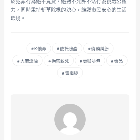
於犯罪行為絕不寬貸，絕對不允許不法行為挑戰公權
力，同時秉持斬草除根的決心，維護市民安心的生活
環境。
K他命
依托咪酯
債務糾紛
大麻煙油
拘禁致死
毒咖啡包
毒品
毒梅綻