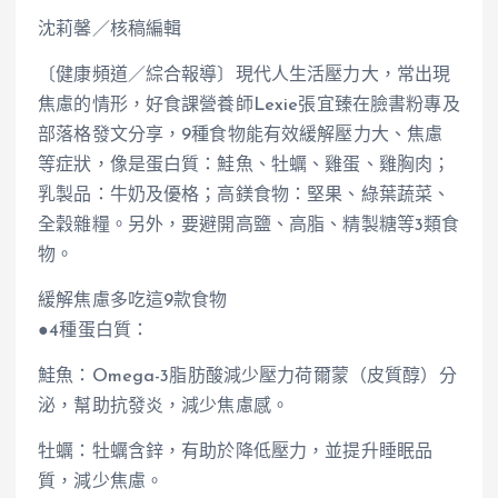
沈莉馨／核稿編輯
〔健康頻道／綜合報導〕現代人生活壓力大，常出現
焦慮的情形，好食課營養師Lexie張宜臻在臉書粉專及
部落格發文分享，9種食物能有效緩解壓力大、焦慮
等症狀，像是蛋白質：鮭魚、牡蠣、雞蛋、雞胸肉；
乳製品：牛奶及優格；高鎂食物：堅果、綠葉蔬菜、
全穀雜糧。另外，要避開高鹽、高脂、精製糖等3類食
物。
緩解焦慮多吃這9款食物
●4種蛋白質：
鮭魚：Omega-3脂肪酸減少壓力荷爾蒙（皮質醇）分
泌，幫助抗發炎，減少焦慮感。
牡蠣：牡蠣含鋅，有助於降低壓力，並提升睡眠品
質，減少焦慮。