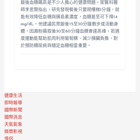
飯後血糖飆高是不少人擔心的健康問題。家醫科醫
師李思賢指出，研究發現餐後只要爬樓梯1分鐘，就
能有效降低血糖與胰島素濃度，血糖甚至可下降14
mg/dL。他建議民眾飯後15至30分鐘散步或活動身
體，因澱粉攝取後30至60分鐘血糖會達高峰，若適
度運動能幫助肌肉利用葡萄糖、減少胰臟負擔，對
於預防糖尿病與穩定血糖相當重要。
健康生活
即時報導
國際新聞
國際消息
天氣氣象
娛樂影視
情侶