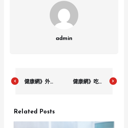
admin
健康網》外食
健康網》吃早
高油不健康！
餐能控制體
營養師教「1
重、提升記憶
秘訣」快速篩
力！ 5大好處
Related Posts
選
曝光