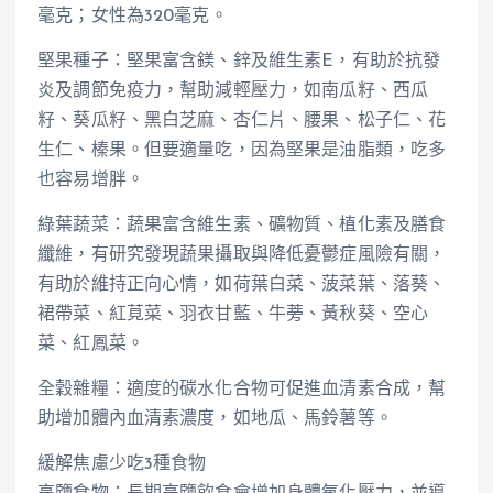
毫克；女性為320毫克。
堅果種子：堅果富含鎂、鋅及維生素E，有助於抗發
炎及調節免疫力，幫助減輕壓力，如南瓜籽、西瓜
籽、葵瓜籽、黑白芝麻、杏仁片、腰果、松子仁、花
生仁、榛果。但要適量吃，因為堅果是油脂類，吃多
也容易增胖。
綠葉蔬菜：蔬果富含維生素、礦物質、植化素及膳食
纖維，有研究發現蔬果攝取與降低憂鬱症風險有關，
有助於維持正向心情，如荷葉白菜、菠菜葉、落葵、
裙帶菜、紅莧菜、羽衣甘藍、牛蒡、黃秋葵、空心
菜、紅鳳菜。
全穀雜糧：適度的碳水化合物可促進血清素合成，幫
助增加體內血清素濃度，如地瓜、馬鈴薯等。
緩解焦慮少吃3種食物