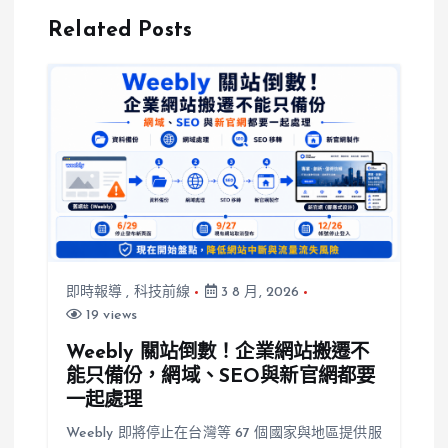
波及
YTR揭3原
Related Posts
因：政府補助
也拉不動
即時報導
,
科技前線
3 8 月, 2026
19 views
Weebly 關站倒數！企業網站搬遷不
能只備份，網域、SEO與新官網都要
一起處理
Weebly 即將停止在台灣等 67 個國家與地區提供服