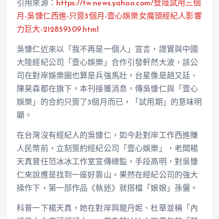
引用來源：
https://tw.news.yahoo.com/登陸試用三個
月-吳慷仁西進-只簽3個月-壹心娛樂女魔頭經紀人影響
力巨大-212859309.html
吳慷仁近來以「我不再是一個人」宣言，證實與中國
大陸經紀公司「壹心娛樂」合作引發軒然大波，該公
司在對岸娛樂圈也算是兵強馬壯，台星像是趙又廷、
陳昊森都在旗下。本刊接獲消息，傳吳慷仁與「壹心
娛樂」的合約只簽了3個月而已，「試用期」的意味明
顯。
在台灣沒有經紀人的吳慷仁，如今赴對岸工作西進賺
人民幣前，立刻簽約經紀公司「壹心娛樂」，老闆楊
天真曾任范冰冰工作室宣傳總監，手段高明，對吳慷
仁來說應是找到一座好靠山。果然在經紀公司的強大
操作下，第一部作品《執迷》就搭檔「娘娘」孫儷。
科普一下楊天真，她在對岸與龍丹妮、杜華並稱「內