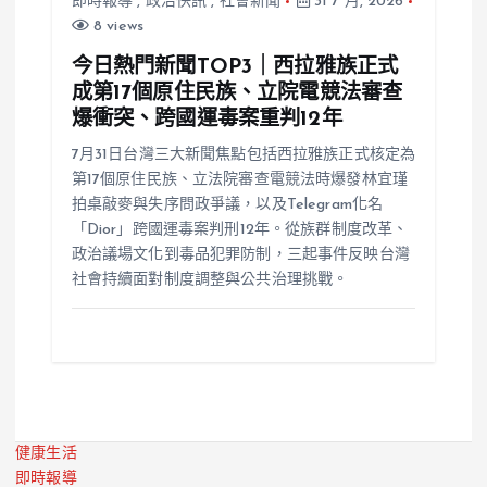
即時報導
,
政治快訊
,
社會新聞
31 7 月, 2026
8 views
今日熱門新聞TOP3｜西拉雅族正式
成第17個原住民族、立院電競法審查
爆衝突、跨國運毒案重判12年
7月31日台灣三大新聞焦點包括西拉雅族正式核定為
第17個原住民族、立法院審查電競法時爆發林宜瑾
拍桌敲麥與失序問政爭議，以及Telegram化名
「Dior」跨國運毒案判刑12年。從族群制度改革、
政治議場文化到毒品犯罪防制，三起事件反映台灣
社會持續面對制度調整與公共治理挑戰。
健康生活
即時報導