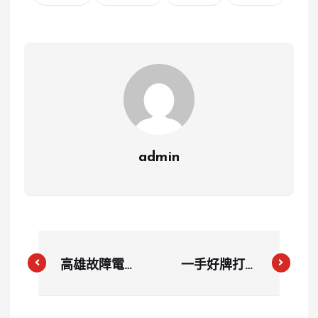
admin
高雄故障電動
一手好牌打到
二輪車自燃起
爛？Gogoro
火 2汽車衰遭
股價慘跌9成