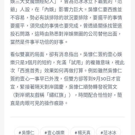
娛三大女魔頭經紀人」，曾為范冰冰立下霸氣的「范
爺」人設，在「內娛」影響力巨大。吳慷仁要西進並
不容易，勢必有該排除的狀況要排除，要擺平的事情
要擺平，須完成的事情也要完成，曾透過關係找管道
投石問路，這時由熟悉對岸娛樂圈的公司替他出面，
當然是件事半功倍的好事。
看似雙贏的局面，卻有消息指出，吳慷仁簽約壹心娛
樂只是3個月的短約，充滿「試用」的複雜意味，視此
次「西進首秀」效果如何再做打算。例如雖然吳慷仁
簽約壹心一事早已外洩，但雙方卻等到9月30日才官
宣，緊接著隔天對岸國慶，吳慷仁順勢轉發祝賀文
（對岸網友戲稱「繡紅旗」），時間配合恰恰好，簡
直是肉眼可見的操作痕跡。
吳慷仁
壹心娛樂
楊天真
范冰冰