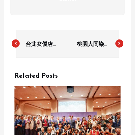
台北女僕店工
桃園大同染整
讀生遭匿名社
突宣佈關廠
群霸凌輕生
員工憤怒抗議
母親悲痛呼籲
控訴長期欠薪
Related Posts
正義審判
與勞權侵害