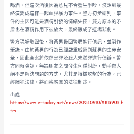
喝酒，但這次酒後因為意見不合發生爭吵，沒想到最
終演變成這樣一起血腥暴力事件。警方初步研判，事
件的主因可能是酒精引發的情緒失控，雙方原本的矛
盾也在酒精作用下被放大，最終酿成了這場悲劇。
警方現場取證後，將黃男帶回警局進行偵訊，並製作
筆錄。由於黃男的行為已經嚴重威脅到蘇男的生命安
全，因此全案將依傷害罪及殺人未遂罪進行偵辦。警
方同時強調，無論朋友之間發生何種糾紛，動手傷人
絕不是解決問題的方式，尤其是持械攻擊的行為，已
經觸犯法律，將面臨嚴厲的法律制裁。
出處
https://www.ettoday.net/news/20240910/2813905.h
tm