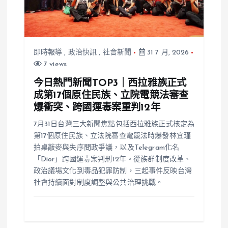
即時報導
,
政治快訊
,
社會新聞
31 7 月, 2026
7 views
今日熱門新聞TOP3｜西拉雅族正式
成第17個原住民族、立院電競法審查
爆衝突、跨國運毒案重判12年
7月31日台灣三大新聞焦點包括西拉雅族正式核定為
第17個原住民族、立法院審查電競法時爆發林宜瑾
拍桌敲麥與失序問政爭議，以及Telegram化名
「Dior」跨國運毒案判刑12年。從族群制度改革、
政治議場文化到毒品犯罪防制，三起事件反映台灣
社會持續面對制度調整與公共治理挑戰。