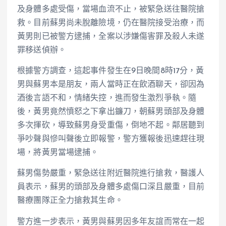
及身體多處受傷，當場血流不止，被緊急送往醫院搶
救。目前蘇男尚未脫離險境，仍在醫院接受治療，而
黃男則已被警方逮捕，全案以涉嫌傷害罪及殺人未遂
罪移送偵辦。
根據警方調查，這起事件發生在9日晚間8時17分，黃
男與蘇男本是朋友，兩人當時正在飲酒聊天，卻因為
酒後言語不和，情緒失控，進而發生激烈爭執。隨
後，黃男竟然憤怒之下拿出鐮刀，朝蘇男頭部及身體
多次揮砍，導致蘇男身受重傷，倒地不起。鄰居聽到
爭吵聲與慘叫聲後立即報警，警方獲報後迅速趕往現
場，將黃男當場逮捕。
蘇男傷勢嚴重，緊急送往附近醫院進行搶救，醫護人
員表示，蘇男的頭部及身體多處傷口深且嚴重，目前
醫療團隊正全力搶救其生命。
警方進一步表示，黃男與蘇男因多年友誼而常在一起