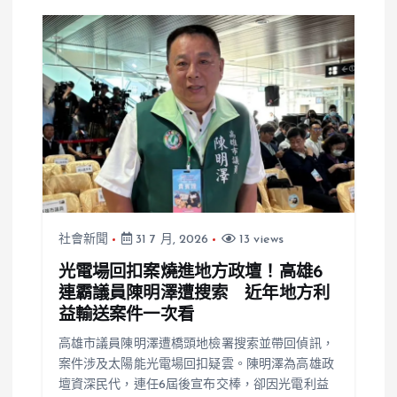
社會新聞
31 7 月, 2026
13 views
光電場回扣案燒進地方政壇！高雄6
連霸議員陳明澤遭搜索 近年地方利
益輸送案件一次看
高雄市議員陳明澤遭橋頭地檢署搜索並帶回偵訊，
案件涉及太陽能光電場回扣疑雲。陳明澤為高雄政
壇資深民代，連任6屆後宣布交棒，卻因光電利益