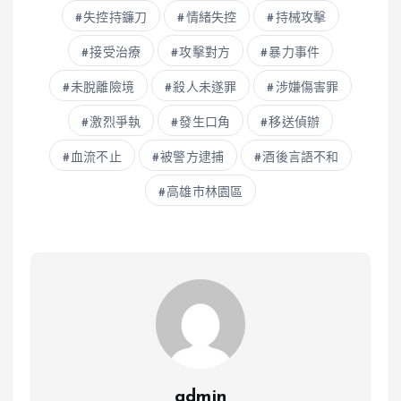
失控持鐮刀
情緒失控
持械攻擊
接受治療
攻擊對方
暴力事件
未脫離險境
殺人未遂罪
涉嫌傷害罪
激烈爭執
發生口角
移送偵辦
血流不止
被警方逮捕
酒後言語不和
高雄市林園區
admin