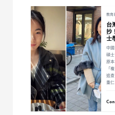
教育
台
抄
士
中國
碩士
原本
「複
追查
重仁
Con