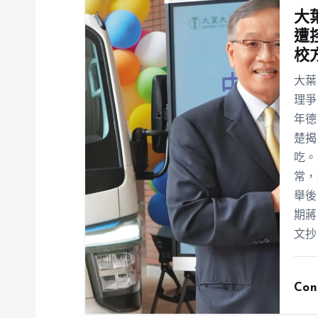
大
遭
校
大葉
理爭
年德
楚揭
吃。
常，
舉後
期蔣
文抄
Con