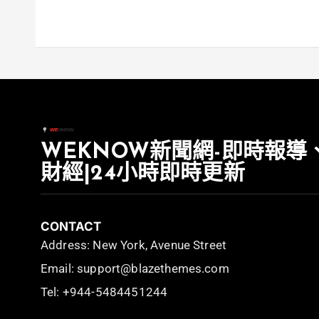
WEKNOW新聞網-即時報導
財經|24小時即時更新
CONTACT
Address: New York, Avenue Street
Email: support@blazethemes.com
Tel: +944-5484451244