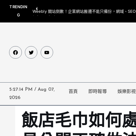
TRENDIN
Weebly 關站倒數！企業網站搬遷不能只備份，網域、SE
G
網都要一起處理
5:27:15 PM
/
Aug 07,
首頁
即時報導
娛樂影視
2026
飯店毛巾如何