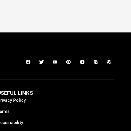
USEFUL LINKS
rivacy Policy
erms
ccessibility