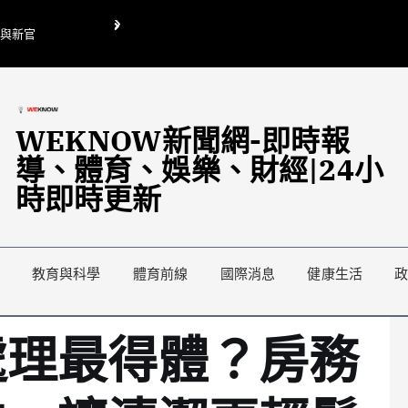
O與新官
翁曉玲喊刪陸委會1295萬媒宣費惹議 梁文傑回「只能靠嘴巴」
藍綠延燒地方宣傳預算戰
WEKNOW新聞網-即時報
導、體育、娛樂、財經|24小
時即時更新
教育與科學
體育前線
國際消息
健康生活
處理最得體？房務