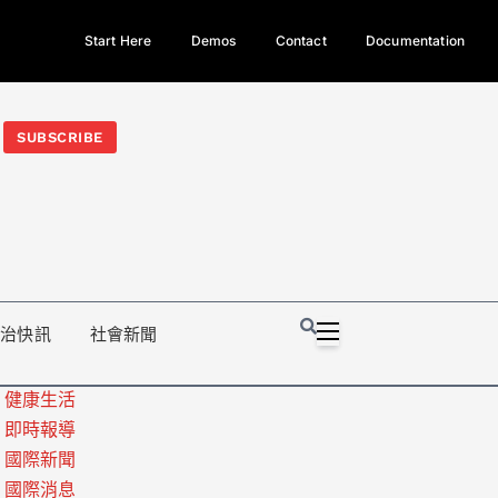
Start Here
Demos
Contact
Documentation
今日熱門新聞TOP3｜西拉雅族正式成第17個原住民族、立院電競
光電場回扣
法審查爆衝突、跨國運毒案重判12年
地方利益輸
SUBSCRIBE
政治快訊
社會新聞
健康生活
即時報導
國際新聞
國際消息