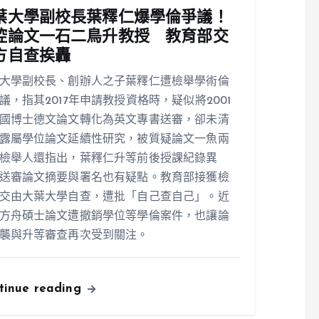
葉大學副校長葉釋仁爆學倫爭議！
控論文一石二鳥升教授 教育部交
方自查挨轟
大學副校長、創辦人之子葉釋仁遭檢舉學術倫
議，指其2017年申請教授資格時，疑似將2001
國博士德文論文轉化為英文專書送審，卻未清
露屬學位論文延續性研究，被質疑論文一魚兩
檢舉人還指出，葉釋仁升等前後授課紀錄異
送審論文摘要與署名也有疑點。教育部接獲檢
交由大葉大學自查，遭批「自己查自己」。近
方舟碩士論文遭撤銷學位等學倫案件，也讓論
襲與升等審查再次受到關注。
tinue reading