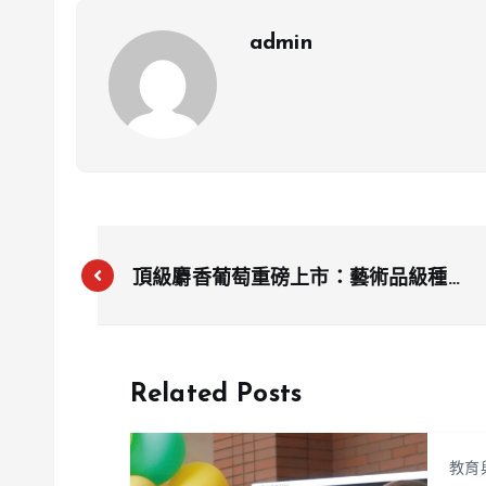
admin
頂級麝香葡萄重磅上市：藝術品級種植
揭密 量大價穩登場
Related Posts
教育