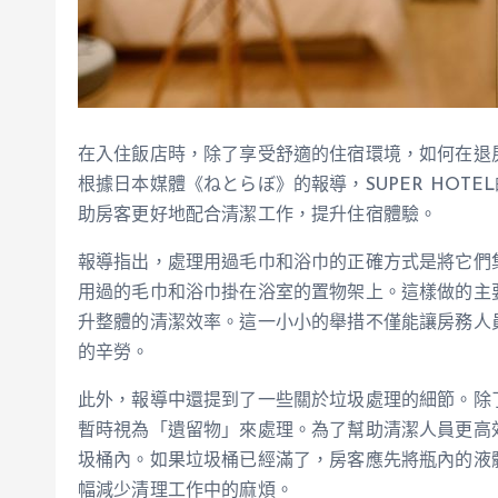
在入住飯店時，除了享受舒適的住宿環境，如何在退
根據日本媒體《ねとらぼ》的報導，SUPER HOT
助房客更好地配合清潔工作，提升住宿體驗。
報導指出，處理用過毛巾和浴巾的正確方式是將它們
用過的毛巾和浴巾掛在浴室的置物架上。這樣做的主
升整體的清潔效率。這一小小的舉措不僅能讓房務人
的辛勞。
此外，報導中還提到了一些關於垃圾處理的細節。除
暫時視為「遺留物」來處理。為了幫助清潔人員更高
圾桶內。如果垃圾桶已經滿了，房客應先將瓶內的液
幅減少清理工作中的麻煩。