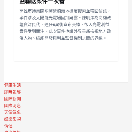
益輸送案件一次看
高雄市議員陳明澤遭橋頭地檢署搜索並帶回偵訊，
案件涉及太陽能光電場回扣疑雲。陳明澤為高雄政
壇資深民代，連任6屆後宣布交棒，卻因光電利益
案件受到關注。此次事件也讓外界重新檢視地方政
治人物、綠能開發與利益監督機制之間的界線。
健康生活
即時報導
國際新聞
國際消息
天氣氣象
娛樂影視
情侶