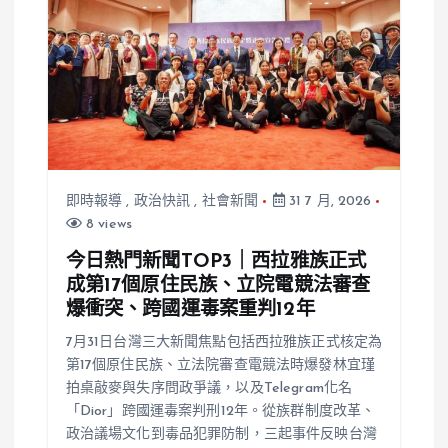
即時報導
,
政治快訊
,
社會新聞
31 7 月, 2026
8 views
今日熱門新聞TOP3｜西拉雅族正式
成第17個原住民族、立院電競法審查
爆衝突、跨國運毒案重判12年
7月31日台灣三大新聞焦點包括西拉雅族正式核定為
第17個原住民族、立法院審查電競法時爆發林宜瑾
拍桌敲麥與失序問政爭議，以及Telegram化名
「Dior」跨國運毒案判刑12年。從族群制度改革、
政治議場文化到毒品犯罪防制，三起事件反映台灣