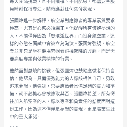
每天充滿挑戰，且不同飛機、不同航線，都需要空服
員時刻保持專注，隨時應對任何突發狀況。
張國煒進一步解釋，航空業對應徵者的專業素質要求
極高，尤其是心態必須端正。他提醒所有懷抱夢想的
人，不能僅僅因為「想環遊世界」而投身航空業，這
樣的心態在面試中會被立刻淘汰。張國煒強調，航空
業並非只是坐在機場旁觀看飛機起降的興趣，而是需
要高度專業與敬業精神的行業。
雖然面對嚴峻的挑戰，但張國煒也鼓勵應徵者保持自
信。他認為，具備優秀能力的人應該相信自己，勇敢
追求夢想。他強調，只要應徵者具備足夠的實力和準
備，就不必擔心會被錄取與否。張國煒希望，所有嚮
往加入航空業的人，應以專業和負責任的態度面對這
份工作，因為這不僅僅是夢想的實現，更是職業生涯
中的重大承諾。