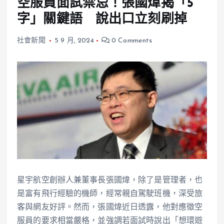
空服員面試禁忌！張國煒揭「5
字」關鍵語 說出口立刻刷掉
社會新聞
5 9 月, 2024
0 Comments
星宇航空創辦人兼董事長張國煒，除了是管理者，也
是富有飛行經驗的機師，經常親自駕駛班機，深受旅
客與網友好評。然而，張國煒近日透露，他對應徵空
服員的要求相當嚴格，並強調若面試時說出「想環遊