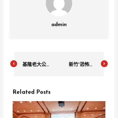
admin
基隆老大公廟
新竹“恐怖計
舉行關龕門與
程車”疑雲再
手爐交接儀式
起：司機換車
續傳中元祭百
牌重返街頭引
Related Posts
年文化
發關注