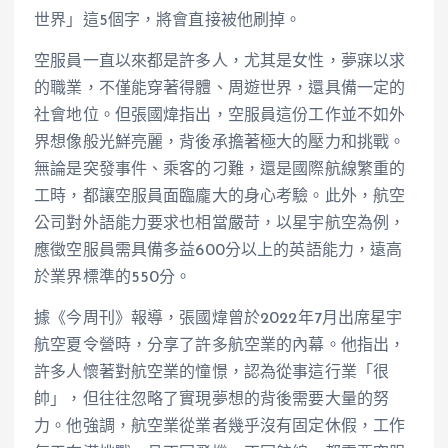
世界」這5個字，將會直接被他刷掉。
空服員一直以來都是許多人，尤其是女性，夢寐以求
的職業，不僅能穿著得體、周遊世界，還具備一定的
社會地位。但張國煒指出，空服員這份工作並不如外
界想像般光鮮亮麗，背後承擔著極大的壓力和挑戰。
無論是突發事件、乘客的刁難，還是國際航線繁重的
工時，都讓空服員面臨龐大的身心考驗。此外，航空
公司對外語能力要求也相當嚴苛，以星宇航空為例，
應徵空服員需具備多益600分以上的英語能力，遠高
於業界標準的550分。
據《今周刊》報導，張國煒曾於2022年7月出席星宇
航空夏令營時，分享了許多航空業的內幕。他指出，
許多人懷著對航空業的憧憬，認為從事這行業「很
帥」，但往往忽略了實現夢想的背後需要大量的努
力。他強調，航空業從業者幾乎沒有固定休假，工作