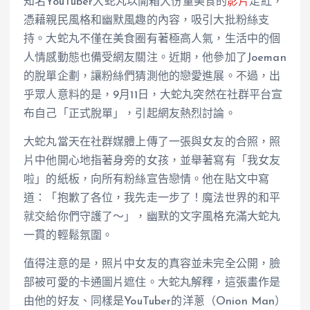
知名YouTuber大蛇丸以開箱大份量美食的
影片
走紅，
憑藉親民風格和幽默風趣的內容，吸引大批粉絲支
持。大蛇丸不僅在美食圈有著極高人氣，生活中的個
人情感動態也備受網友關注。近期，他參加了Joeman
的脫單企劃，讓粉絲們猜測他的戀愛進展。不過，出
乎眾人意料的是，9月11日，大蛇丸突然在社群平台宣
布自己「正式脫單」，引起網友熱烈討論。
大蛇丸當天在社群媒體上傳了一張與女友的合照，照
片中他開心地指著身旁的女孩，並舉著寫有「我女友
啦」的紙板，向所有粉絲宣告戀情。他在貼文中寫
道：「抱歉了各位，我先走一步了！魔法世界的和平
就交給你們守護了～」，幽默的文字風格充滿大蛇丸
一貫的輕鬆氛圍。
值得注意的是，照片中女友的真容並未完全公開，臉
部被可愛的卡通圖片遮住。大蛇丸解釋，這張畫作是
由他的好友、同樣是YouTuber的洋蔥（Onion Man）