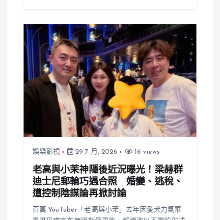
娛樂影視
29 7 月, 2026
16 views
老高與小茉神隱後近況曝光！梁赫群
迪士尼郵輪巧遇合照 婚變、逃稅、
遭控制陰謀論再掀討論
百萬 YouTuber「老高與小茉」去年因愛犬力氣罹