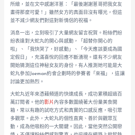
所繪，並在文中感謝洋蔥：「最後謝謝蔥哥把我女友
畫得那麼可愛！」雖然女方的真面目沒有曝光，但這
並不減少網友們對這對新情侶的祝福。
消息一出，立刻吸引了大量網友留言祝賀。粉絲們紛
紛表達對大蛇丸的開心與感動，「超替你開心的
啦」、「我快哭了，好感動」、「今天應該要成為國
定假日」，充滿喜悅的回應不斷湧現。還有不少網友
開始猜測這位神秘女友的身份，有人推測她可能是大
蛇丸參加Joeman約會企劃時的參賽者「來福」，這讓
討論更加熱烈。
大蛇丸近年來憑藉頻道的快速成長，成功累積超過百
萬訂閱者。他的
影片
內容多數圍繞著大份量美食開
箱，常以有趣的試吃方式和真實的口感反應，吸引眾
多觀眾。此外，大蛇丸的個性直爽、善於與觀眾互
動，成為他吸粉的一大關鍵。因此，當他突然公開戀