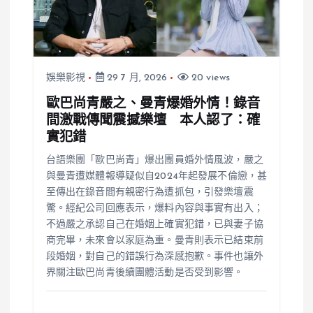
娛樂影視
29 7 月, 2026
20 views
歐巴尚青嚴之、曼青爆婚外情！錄音
間激戰傳聞震撼樂壇 本人認了：確
實犯錯
台語樂團「歐巴尚青」爆出團員婚外情風波，嚴之
與曼青遭媒體報導疑似自2024年起發展不倫戀，甚
至傳出在錄音間有親密行為遭抓包，引發樂壇震
驚。經紀公司回應表示，爆料內容與事實有出入；
不過嚴之承認自己在婚姻上確實犯錯，已與妻子協
商完畢，未來會以家庭為重。曼青則表示已結束前
段婚姻，對自己的錯誤行為深感抱歉。事件也讓外
界關注歐巴尚青後續團體活動是否受到影響。