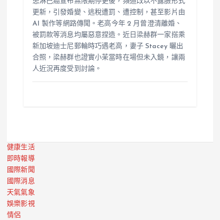
患淋巴癌宣布無限期停更後，頻道改以不露臉形式
更新，引發婚變、逃稅遭罰、遭控制，甚至影片由
AI 製作等網路傳聞。老高今年 2 月曾澄清離婚、
被罰款等消息均屬惡意捏造。近日梁赫群一家搭乘
新加坡迪士尼郵輪時巧遇老高，妻子 Stacey 曬出
合照，梁赫群也證實小茉當時在場但未入鏡，讓兩
人近況再度受到討論。
健康生活
即時報導
國際新聞
國際消息
天氣氣象
娛樂影視
情侶