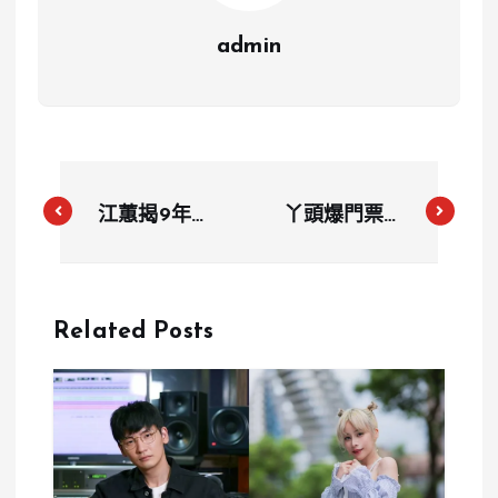
admin
江蕙揭9年抗
丫頭爆門票糾
癌辛酸歷程
紛 張景嵐、
醫師警示失聲
熊熊疑放鳥不
恐為癌症復發
付錢 三人閨
Related Posts
重大警訊
蜜情陷危機