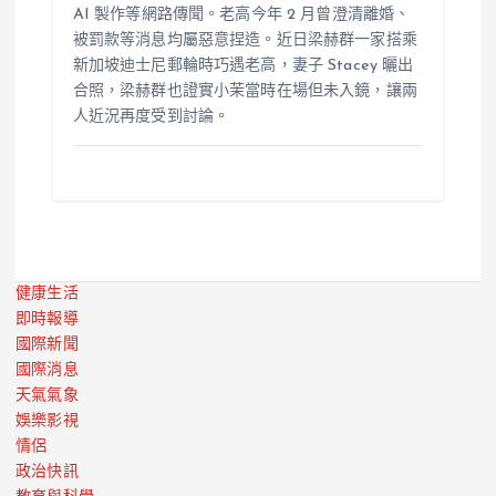
AI 製作等網路傳聞。老高今年 2 月曾澄清離婚、
被罰款等消息均屬惡意捏造。近日梁赫群一家搭乘
新加坡迪士尼郵輪時巧遇老高，妻子 Stacey 曬出
合照，梁赫群也證實小茉當時在場但未入鏡，讓兩
人近況再度受到討論。
健康生活
即時報導
國際新聞
國際消息
天氣氣象
娛樂影視
情侶
政治快訊