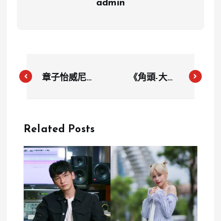
admin
章子怡威尼斯
《角頭-大橋
影展頒獎典禮
頭》掃街引爆
疑遭尷尬互
逢甲夜市 主
動 影帝親密
演群人氣爆
Related Posts
舉動引發熱議
棚 現場癱瘓
畫面震撼