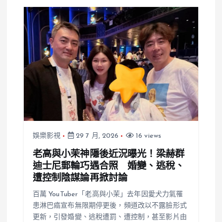
娛樂影視
29 7 月, 2026
16 views
老高與小茉神隱後近況曝光！梁赫群
迪士尼郵輪巧遇合照 婚變、逃稅、
遭控制陰謀論再掀討論
百萬 YouTuber「老高與小茉」去年因愛犬力氣罹
患淋巴癌宣布無限期停更後，頻道改以不露臉形式
更新，引發婚變、逃稅遭罰、遭控制，甚至影片由