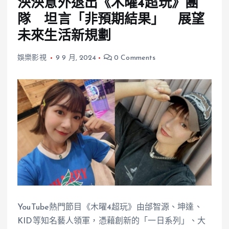
泱泱意外退出《木曜4超玩》團
隊 坦言「非預期結果」 展望
未來生活新規劃
娛樂影視
9 9 月, 2024
0 Comments
YouTube熱門節目《木曜4超玩》由邰智源、坤達、
KID等知名藝人領軍，憑藉創新的「一日系列」、大