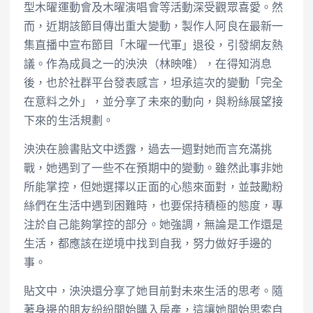
型木曜運動會及木曜演唱會等活動深受觀眾喜愛。然
而，近期該節目傳出重大變動，製作人阿良在最新一
集直播中宣布節目「木曜一代軍」退役，引發網友熱
議。作為成員之一的泱泱（林映唯），在得知消息
後，也於社群平台發表感言，坦承這次的變動「完全
在意料之外」，並分享了未來的動向，與粉絲展望接
下來的生活規劃。
泱泱在臉書貼文中透露，過去一週對她而言充滿挑
戰，她遇到了一些不在預期中的變動。雖然此事非她
所能掌控，但她選擇以正面的心態來面對，並鼓勵粉
絲們在生活中遇到困難時，也要保持積極的態度，專
注於自己能夠掌控的部分。她強調，無論是工作還是
生活，都應該在逆境中找到自我，努力做好手邊的
事。
貼文中，泱泱還分享了她目前對未來生活的思考。隨
著身邊的朋友紛紛開始購入房產，這讓她開始思索自