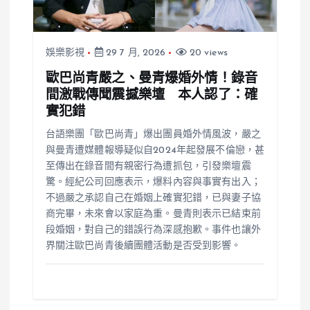
娛樂影視
29 7 月, 2026
20 views
歐巴尚青嚴之、曼青爆婚外情！錄音
間激戰傳聞震撼樂壇 本人認了：確
實犯錯
台語樂團「歐巴尚青」爆出團員婚外情風波，嚴之
與曼青遭媒體報導疑似自2024年起發展不倫戀，甚
至傳出在錄音間有親密行為遭抓包，引發樂壇震
驚。經紀公司回應表示，爆料內容與事實有出入；
不過嚴之承認自己在婚姻上確實犯錯，已與妻子協
商完畢，未來會以家庭為重。曼青則表示已結束前
段婚姻，對自己的錯誤行為深感抱歉。事件也讓外
界關注歐巴尚青後續團體活動是否受到影響。