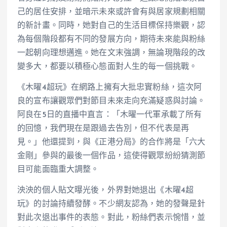
己的居住安排，並暗示未來或許會有與居家規劃相關
的新計畫。同時，她對自己的生活目標保持樂觀，認
為每個階段都有不同的發展方向，期待未來能與粉絲
一起朝向理想邁進。她在文末強調，無論現階段的改
變多大，都要以積極心態面對人生的每一個挑戰。
《木曜4超玩》在網路上擁有大批忠實粉絲，這次阿
良的宣布讓觀眾們對節目未來走向充滿疑惑與討論。
阿良在5日的直播中直言：「木曜一代軍承載了所有
的回憶，我們現在是跟過去告別，但不代表是再
見。」他還提到，與《正港分局》的合作將是「六大
金剛」參與的最後一個作品，這使得觀眾紛紛猜測節
目可能面臨重大調整。
泱泱的個人貼文曝光後，外界對她退出《木曜4超
玩》的討論持續發酵。不少網友認為，她的發聲是針
對此次退出事件的表態。對此，粉絲們表示惋惜，並