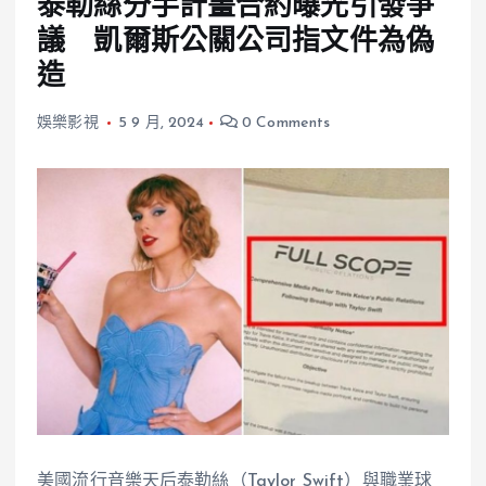
泰勒絲分手計畫合約曝光引發爭
議 凱爾斯公關公司指文件為偽
造
娛樂影視
5 9 月, 2024
0 Comments
美國流行音樂天后泰勒絲（Taylor Swift）與職業球