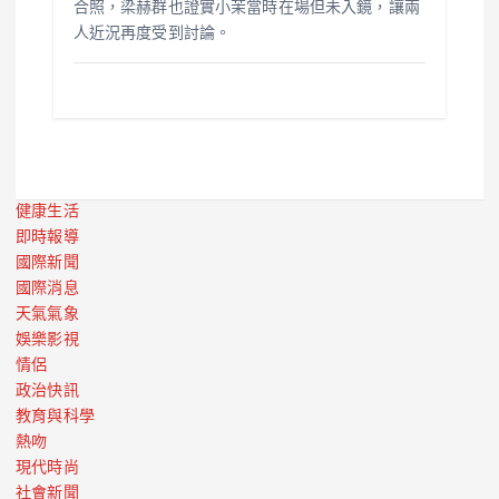
合照，梁赫群也證實小茉當時在場但未入鏡，讓兩
人近況再度受到討論。
健康生活
即時報導
國際新聞
國際消息
天氣氣象
娛樂影視
情侶
政治快訊
教育與科學
熱吻
現代時尚
社會新聞