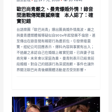
娛樂影視
29 7 月, 2026
20 views
歐巴尚青嚴之、曼青爆婚外情！錄音
間激戰傳聞震撼樂壇 本人認了：確
實犯錯
台語樂團「歐巴尚青」爆出團員婚外情風波，嚴之
與曼青遭媒體報導疑似自2024年起發展不倫戀，甚
至傳出在錄音間有親密行為遭抓包，引發樂壇震
驚。經紀公司回應表示，爆料內容與事實有出入；
不過嚴之承認自己在婚姻上確實犯錯，已與妻子協
商完畢，未來會以家庭為重。曼青則表示已結束前
段婚姻，對自己的錯誤行為深感抱歉。事件也讓外
界關注歐巴尚青後續團體活動是否受到影響。