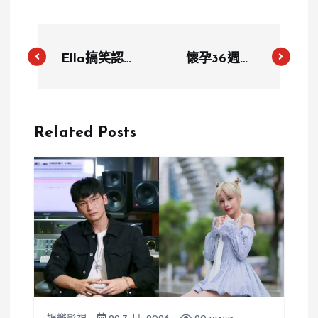
Ella搞笑認錯
懷孕36週瑀
「合唱對
熙肚子癢到求
象」！與魏嘉
救 老公提怪
瑩攜手推出華
招引爆笑
Related Posts
劇主題曲《時
光從不溫柔》