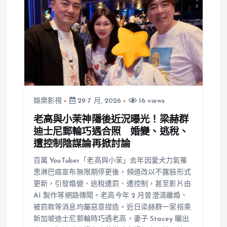
娛樂影視
29 7 月, 2026
16 views
老高與小茉神隱後近況曝光！梁赫群
迪士尼郵輪巧遇合照 婚變、逃稅、
遭控制陰謀論再掀討論
百萬 YouTuber「老高與小茉」去年因愛犬力氣罹
患淋巴癌宣布無限期停更後，頻道改以不露臉形式
更新，引發婚變、逃稅遭罰、遭控制，甚至影片由
AI 製作等網路傳聞。老高今年 2 月曾澄清離婚、
被罰款等消息均屬惡意捏造。近日梁赫群一家搭乘
新加坡迪士尼郵輪時巧遇老高，妻子 Stacey 曬出