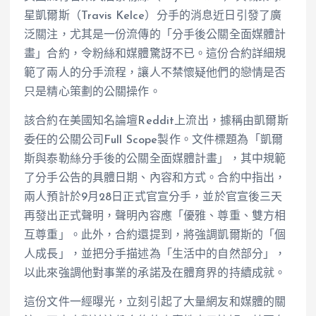
星凱爾斯（Travis Kelce）分手的消息近日引發了廣
泛關注，尤其是一份流傳的「分手後公關全面媒體計
畫」合約，令粉絲和媒體驚訝不已。這份合約詳細規
範了兩人的分手流程，讓人不禁懷疑他們的戀情是否
只是精心策劃的公關操作。
該合約在美國知名論壇Reddit上流出，據稱由凱爾斯
委任的公關公司Full Scope製作。文件標題為「凱爾
斯與泰勒絲分手後的公關全面媒體計畫」，其中規範
了分手公告的具體日期、內容和方式。合約中指出，
兩人預計於9月28日正式官宣分手，並於官宣後三天
再發出正式聲明，聲明內容應「優雅、尊重、雙方相
互尊重」。此外，合約還提到，將強調凱爾斯的「個
人成長」，並把分手描述為「生活中的自然部分」，
以此來強調他對事業的承諾及在體育界的持續成就。
這份文件一經曝光，立刻引起了大量網友和媒體的關