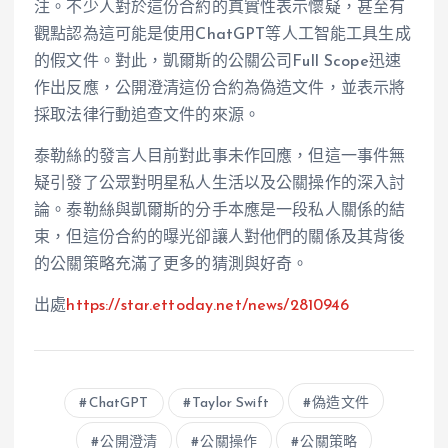
注。不少人對於這份合約的真實性表示懷疑，甚至有
觀點認為這可能是使用ChatGPT等人工智能工具生成
的假文件。對此，凱爾斯的公關公司Full Scope迅速
作出反應，公開澄清這份合約為偽造文件，並表示將
採取法律行動追查文件的來源。
泰勒絲的發言人目前對此事未作回應，但這一事件無
疑引發了公眾對明星私人生活以及公關操作的深入討
論。泰勒絲與凱爾斯的分手本應是一段私人關係的結
束，但這份合約的曝光卻讓人對他們的關係及其背後
的公關策略充滿了更多的猜測與好奇。
出處
https://star.ettoday.net/news/2810946
ChatGPT
Taylor Swift
偽造文件
公開澄清
公關操作
公關策略