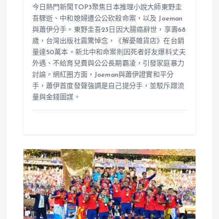
今日熱門新聞TOP3聚焦日本推理小說大師東野圭
吾驟逝、中和媳婦遭公公砍殺命案，以及 Joeman
與蕭伊分手。東野圭吾23日因大腸癌辭世，享壽68
歲，台灣出版社震驚悼念，《解憂雜貨店》在台銷
量達50萬本。新北中和命案則因死者好友爆料丈夫
外遇、不給育兒費與公公長期霸凌，引發家庭暴力
討論。網紅圈方面，Joeman與蕭伊證實和平分
手，蕭伊首度發聲強調是自己提分手，並駁斥蹭流
量與金錢圖謀。