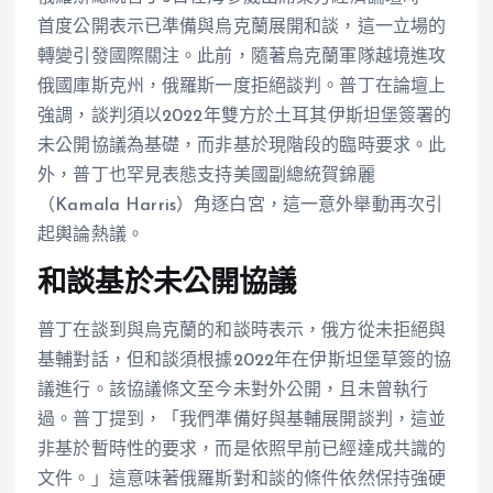
首度公開表示已準備與烏克蘭展開和談，這一立場的
轉變引發國際關注。此前，隨著烏克蘭軍隊越境進攻
俄國庫斯克州，俄羅斯一度拒絕談判。普丁在論壇上
強調，談判須以2022年雙方於土耳其伊斯坦堡簽署的
未公開協議為基礎，而非基於現階段的臨時要求。此
外，普丁也罕見表態支持美國副總統賀錦麗
（Kamala Harris）角逐白宮，這一意外舉動再次引
起輿論熱議。
和談基於未公開協議
普丁在談到與烏克蘭的和談時表示，俄方從未拒絕與
基輔對話，但和談須根據2022年在伊斯坦堡草簽的協
議進行。該協議條文至今未對外公開，且未曾執行
過。普丁提到，「我們準備好與基輔展開談判，這並
非基於暫時性的要求，而是依照早前已經達成共識的
文件。」這意味著俄羅斯對和談的條件依然保持強硬