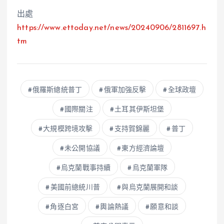
出處
https://www.ettoday.net/news/20240906/2811697.h
tm
俄羅斯總統普丁
俄軍加強反擊
全球政壇
國際關注
土耳其伊斯坦堡
大規模跨境攻擊
支持賀錦麗
普丁
未公開協議
東方經濟論壇
烏克蘭戰事持續
烏克蘭軍隊
美國前總統川普
與烏克蘭展開和談
角逐白宮
輿論熱議
願意和談