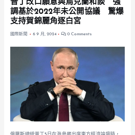
普丁改口願意與烏克蘭和談 強
調基於2022年未公開協議 驚爆
支持賀錦麗角逐白宮
國際新聞
6 9 月, 2024
0 Comments
俄羅斯總統普丁5日在海參崴出席東方經濟論壇時，