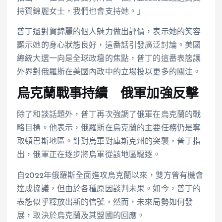
持賀錦麗女士，我們也會支持她。」
普丁還對賀錦麗的個人魅力做出評價，表示她的笑容
顯示她的身心狀態良好，這番話引發廣泛討論。美國
總統大選一向是全球政壇的焦點，普丁的這番表態讓
外界對俄羅斯在美國內政中的立場投以更多的關注。
烏克蘭戰事持續 俄軍加強反擊
除了和談話題外，普丁再次強調了俄軍在烏克蘭的戰
略目標。他表示，俄羅斯在烏克蘭的主要任務仍是奪
取頓巴斯地區。針對烏軍對庫斯克州的突襲，普丁指
出，俄軍正在逐步將烏軍從該地區驅逐。
自2022年俄羅斯全面進攻烏克蘭以來，雙方曾有機會
達成協議，但由於各種原因談判未果。如今，普丁的
表態似乎釋放出新的信號，然而，未來局勢如何發
展，取決於烏克蘭及其盟國的回應。