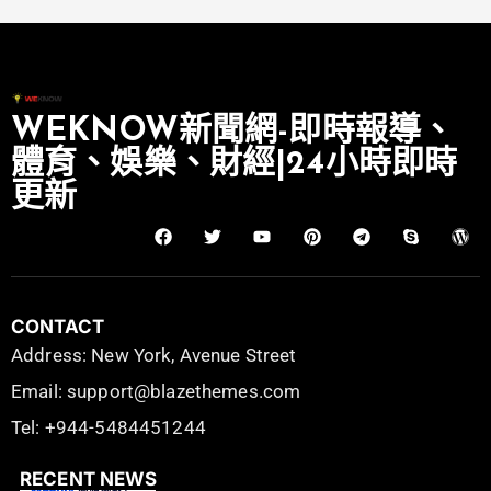
WEKNOW新聞網-即時報導、
體育、娛樂、財經|24小時即時
更新
CONTACT
Address: New York, Avenue Street
Email: support@blazethemes.com
Tel: +944-5484451244
RECENT NEWS