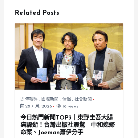
圾氣球 南韓
處刑 新審判
警告民眾勿觸
影片揭露嚴酷
Related Posts
碰
懲罰
即時報導
,
國際新聞
,
情侶
,
社會新聞
28 7 月, 2026
18 views
今日熱門新聞TOP3｜東野圭吾大腸
癌驟逝！台灣出版社震驚 中和媳婦
命案、Joeman蕭伊分手