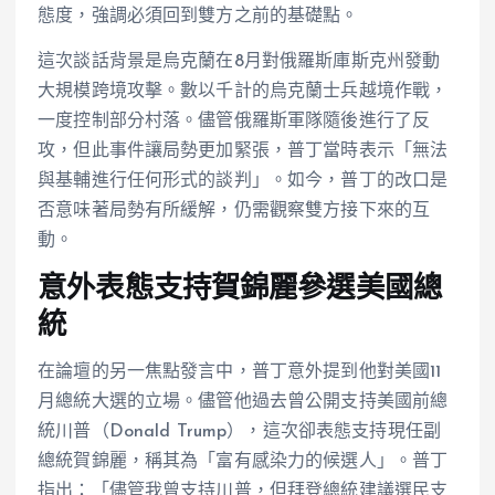
態度，強調必須回到雙方之前的基礎點。
這次談話背景是烏克蘭在8月對俄羅斯庫斯克州發動
大規模跨境攻擊。數以千計的烏克蘭士兵越境作戰，
一度控制部分村落。儘管俄羅斯軍隊隨後進行了反
攻，但此事件讓局勢更加緊張，普丁當時表示「無法
與基輔進行任何形式的談判」。如今，普丁的改口是
否意味著局勢有所緩解，仍需觀察雙方接下來的互
動。
意外表態支持賀錦麗參選美國總
統
在論壇的另一焦點發言中，普丁意外提到他對美國11
月總統大選的立場。儘管他過去曾公開支持美國前總
統川普（Donald Trump），這次卻表態支持現任副
總統賀錦麗，稱其為「富有感染力的候選人」。普丁
指出：「儘管我曾支持川普，但拜登總統建議選民支