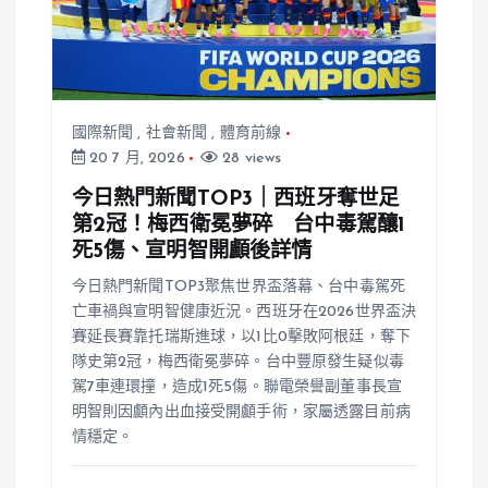
國際新聞
,
社會新聞
,
體育前線
20 7 月, 2026
28 views
今日熱門新聞TOP3｜西班牙奪世足
第2冠！梅西衛冕夢碎 台中毒駕釀1
死5傷、宣明智開顱後詳情
今日熱門新聞TOP3聚焦世界盃落幕、台中毒駕死
亡車禍與宣明智健康近況。西班牙在2026世界盃決
賽延長賽靠托瑞斯進球，以1比0擊敗阿根廷，奪下
隊史第2冠，梅西衛冕夢碎。台中豐原發生疑似毒
駕7車連環撞，造成1死5傷。聯電榮譽副董事長宣
明智則因顱內出血接受開顱手術，家屬透露目前病
情穩定。