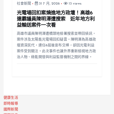
社會新聞
31 7 月, 2026
13 views
光電場回扣案燒進地方政壇！高雄6
連霸議員陳明澤遭搜索 近年地方利
益輸送案件一次看
高雄市議員陳明澤遭橋頭地檢署搜索並帶回偵訊，
案件涉及太陽能光電場回扣疑雲。陳明澤為高雄政
壇資深民代，連任6屆後宣布交棒，卻因光電利益
案件受到關注。此次事件也讓外界重新檢視地方政
治人物、綠能開發與利益監督機制之間的界線。
健康生活
即時報導
國際新聞