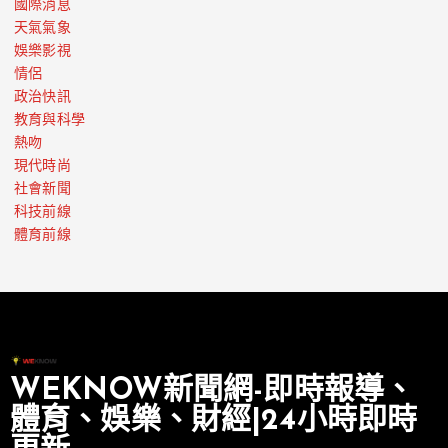
國際消息
天氣氣象
娛樂影視
情侶
政治快訊
教育與科學
熱吻
現代時尚
社會新聞
科技前線
體育前線
WEKNOW新聞網-即時報導、
體育、娛樂、財經|24小時即時