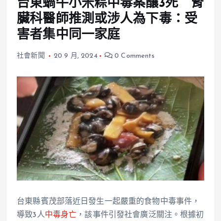
台東蝸牛小米粽中毒案釀3死 腎
臟科醫師推測或涉人為下毒：受
害者集中同一家庭
社會新聞
20 9 月, 2024
0 Comments
台東縣賓茂部落近日發生一起嚴重的食物中毒事件，
導致3人
中毒身亡
，該事件引發社會廣泛關注。根據初