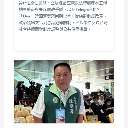
第17個原住民族、立法院審查電競法時爆發林宜瑾
拍桌敲麥與失序問政爭議，以及Telegram化名
「Dior」跨國運毒案判刑12年。從族群制度改革、
政治議場文化到毒品犯罪防制，三起事件反映台灣
社會持續面對制度調整與公共治理挑戰。