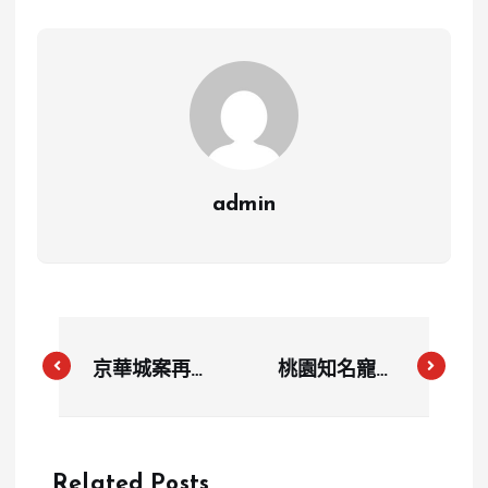
admin
京華城案再曝
桃園知名寵物
疑點：議員揭
餐廳驚爆老闆
柯市府協議書
不倫戀 老闆
漏洞 允許建
娘含淚宣布歇
Related Posts