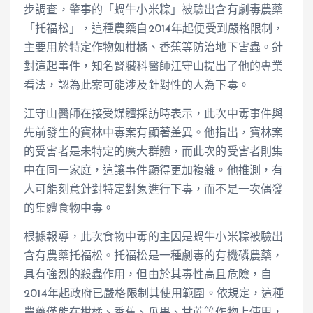
步調查，肇事的「蝸牛小米粽」被驗出含有劇毒農藥
「托福松」，這種農藥自2014年起便受到嚴格限制，
主要用於特定作物如柑橘、香蕉等防治地下害蟲。針
對這起事件，知名腎臟科醫師江守山提出了他的專業
看法，認為此案可能涉及針對性的人為下毒。
江守山醫師在接受媒體採訪時表示，此次中毒事件與
先前發生的寶林中毒案有顯著差異。他指出，寶林案
的受害者是未特定的廣大群體，而此次的受害者則集
中在同一家庭，這讓事件顯得更加複雜。他推測，有
人可能刻意針對特定對象進行下毒，而不是一次偶發
的集體食物中毒。
根據報導，此次食物中毒的主因是蝸牛小米粽被驗出
含有農藥托福松。托福松是一種劇毒的有機磷農藥，
具有強烈的殺蟲作用，但由於其毒性高且危險，自
2014年起政府已嚴格限制其使用範圍。依規定，這種