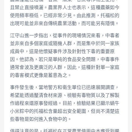
農藥僅能在柑橘、香蕉、瓜果、甘蔗等作物上使用，
且禁止直接噴灑。農業界人士也表示，這種農藥如今
使用頻率極低，已經非常少見。由此推測，托福松的
出現可能並非來自傳統農業活動，而可能另有隱情。
江守山進一步指出，從事件的現場情況來看，中毒者
並非來自多個家庭或隨機人群，而是集中於同一家族
成員中，這是他懷疑事件涉及針對性下毒的重要原
因。他認為，若只是單純的食品安全問題，中毒事件
通常會波及更廣泛的人群，因此，這種針對單一家庭
的毒害模式更像是蓄意為之。
事件發生後，當地警方和衛生單位已迅速展開調查，
希望能透過釐清食材來源、檢驗有毒物質以及了解製
作過程來還原事發經過。目前，檢驗結果已顯示蝸牛
小米粽中的托福松含量超出安全範圍，但尚不清楚這
些毒物是如何進入食物中的。
值得注意的是，托福松在正常農業使用中本應受到嚴