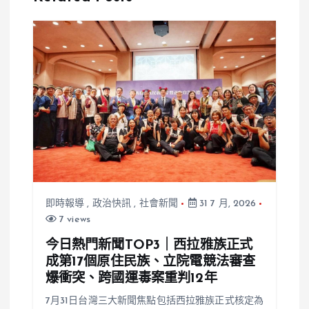
築完工後再履
業：與所有壞
約
事一起告別
即時報導
,
政治快訊
,
社會新聞
31 7 月, 2026
7 views
今日熱門新聞TOP3｜西拉雅族正式
成第17個原住民族、立院電競法審查
爆衝突、跨國運毒案重判12年
7月31日台灣三大新聞焦點包括西拉雅族正式核定為