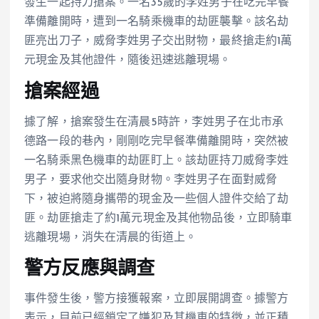
發生一起持刀搶案。一名35歲的李姓男子在吃完早餐
準備離開時，遭到一名騎乘機車的劫匪襲擊。該名劫
匪亮出刀子，威脅李姓男子交出財物，最終搶走約1萬
元現金及其他證件，隨後迅速逃離現場。
搶案經過
據了解，搶案發生在清晨5時許，李姓男子在北市承
德路一段的巷內，剛剛吃完早餐準備離開時，突然被
一名騎乘黑色機車的劫匪盯上。該劫匪持刀威脅李姓
男子，要求他交出隨身財物。李姓男子在面對威脅
下，被迫將隨身攜帶的現金及一些個人證件交給了劫
匪。劫匪搶走了約1萬元現金及其他物品後，立即騎車
逃離現場，消失在清晨的街道上。
警方反應與調查
事件發生後，警方接獲報案，立即展開調查。據警方
表示，目前已經鎖定了嫌犯及其機車的特徵，並正積