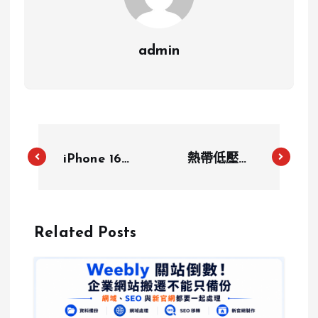
admin
iPhone 16上
熱帶低壓生
市前夕：舊機
成 颱風機率
價格回漲，銷
低但全台將迎
量排行榜揭
來濕答答的未
Related Posts
曉，市場迎接
來一周
新機挑戰