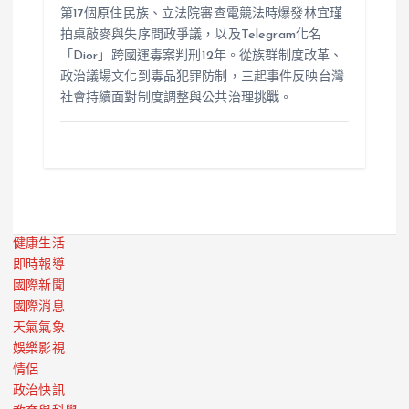
第17個原住民族、立法院審查電競法時爆發林宜瑾
拍桌敲麥與失序問政爭議，以及Telegram化名
「Dior」跨國運毒案判刑12年。從族群制度改革、
政治議場文化到毒品犯罪防制，三起事件反映台灣
社會持續面對制度調整與公共治理挑戰。
健康生活
即時報導
國際新聞
國際消息
天氣氣象
娛樂影視
情侶
政治快訊