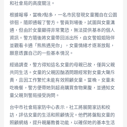
和社會局的高度關注。
根據報導，當晚7點多，一名市民發現女童獨自在公園
徘徊，隨即通報了警方。警員到場後，試圖與女童溝
通，但由於女童顯得非常驚恐，無法提供基本的個人
資訊。警方隨後將女童帶回派出所，由女警姐姐陪伴
並觀看卡通「熊熊遇見你」，女童情緒才逐漸放鬆，
願意透露自己的一些基本情況。
經過調查，警方得知這名女童的母親已故，僅與父親
共同生活。女童的父親因酗酒問題經常對女童大聲斥
責，且因工作繁忙未能有效照顧女童。當晚，女童未
吃晚餐，警方便帶她到超商購買食物果腹，並通知女
童父親到警局接受詢問。
台中市社會局家防中心表示，社工將展開家訪和校
訪，評估女童的生活和照顧情況。他們將盤點女童的
照顧網絡，提升親屬教養功能，以確保她的基本生活