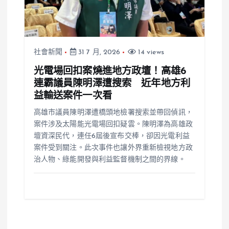
社會新聞
31 7 月, 2026
14 views
光電場回扣案燒進地方政壇！高雄6
連霸議員陳明澤遭搜索 近年地方利
益輸送案件一次看
高雄市議員陳明澤遭橋頭地檢署搜索並帶回偵訊，
案件涉及太陽能光電場回扣疑雲。陳明澤為高雄政
壇資深民代，連任6屆後宣布交棒，卻因光電利益
案件受到關注。此次事件也讓外界重新檢視地方政
治人物、綠能開發與利益監督機制之間的界線。