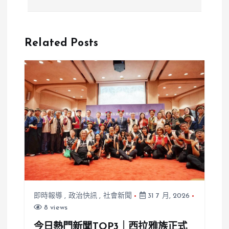
3163歲誕辰
卿用插畫走出
大慶】桃園八
憂鬱症，展出
德區獨家文化
「黛兒公主」
Related Posts
盛事拉開序幕
療癒畫作
即時報導
,
政治快訊
,
社會新聞
31 7 月, 2026
8 views
今日熱門新聞TOP3｜西拉雅族正式