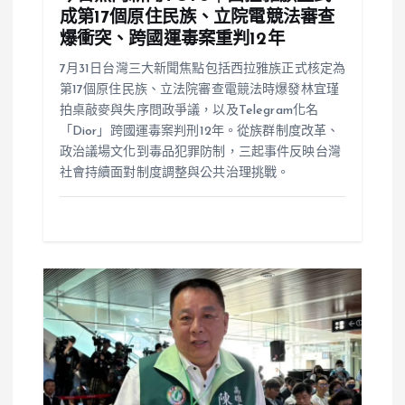
成第17個原住民族、立院電競法審查
爆衝突、跨國運毒案重判12年
7月31日台灣三大新聞焦點包括西拉雅族正式核定為
第17個原住民族、立法院審查電競法時爆發林宜瑾
拍桌敲麥與失序問政爭議，以及Telegram化名
「Dior」跨國運毒案判刑12年。從族群制度改革、
政治議場文化到毒品犯罪防制，三起事件反映台灣
社會持續面對制度調整與公共治理挑戰。