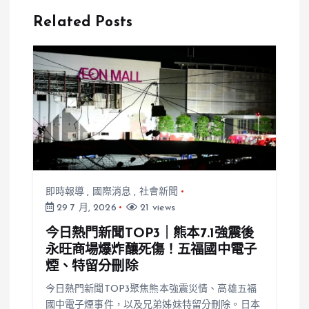
田將大怒斥：
回美國人質遺
Related Posts
滾出奈良！
體
即時報導
,
國際消息
,
社會新聞
29 7 月, 2026
21 views
今日熱門新聞TOP3｜熊本7.1強震後
永旺商場爆炸釀死傷！五福國中電子
煙、特留分刪除
今日熱門新聞TOP3聚焦熊本強震災情、高雄五福
國中電子煙事件，以及兄弟姊妹特留分刪除。日本