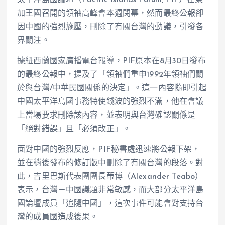
加王國召開的領袖高峰會本週閉幕，然而最終公報卻
因中國的強烈施壓，刪除了有關台灣的動議，引發各
界關注。
據紐西蘭國家廣播電台報導，PIF原本在8月30日發布
的最終公報中，提及了「領袖們重申1992年領袖們關
於與台灣/中華民國關係的決定」。這一內容隨即引起
中國太平洋島國事務特使錢波的強烈不滿，他在會議
上當場要求刪除該內容，並表明與台灣確認關係是
「絕對錯誤」且「必須改正」。
面對中國的強烈反應，PIF秘書處迅速將公報下架，
並在稍後發布的修訂版中刪除了有關台灣的段落。對
此，吉里巴斯代表團團長蒂博（Alexander Teabo）
表示，台灣－中國議題非常敏感，而大部分太平洋島
國論壇成員「追隨中國」，這次事件可能會對支持台
灣的成員國造成後果。