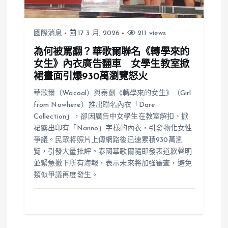
國際消息
17 3 月, 2026
211 views
為何被罵翻？華歌爾聯名《轉學來的
女生》內衣廣告翻車 女學生教室掀
裙畫面引爆930萬瀏覽怒火
華歌爾（Wacoal）與泰劇《轉學來的女生》（Girl
from Nowhere）推出聯名內衣「Dare
Collection」，卻因廣告中女學生在教室解扣、掀
裙露出印有「Nanno」字樣的內衣，引發物化女性
爭議。民眾將照片上傳網路後迅速累積930萬瀏
覽，引發大量批評。泰國華歌爾隨即發表道歉聲明
並緊急撤下所有海報，表示未來將加強審查，避免
類似爭議再度發生。