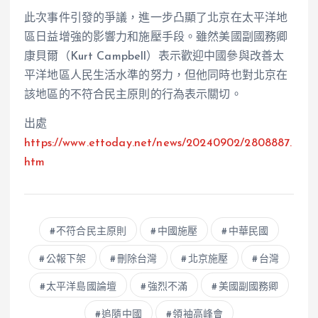
此次事件引發的爭議，進一步凸顯了北京在太平洋地
區日益增強的影響力和施壓手段。雖然美國副國務卿
康貝爾（Kurt Campbell）表示歡迎中國參與改善太
平洋地區人民生活水準的努力，但他同時也對北京在
該地區的不符合民主原則的行為表示關切。
出處
https://www.ettoday.net/news/20240902/2808887.
htm
不符合民主原則
中國施壓
中華民國
公報下架
刪除台灣
北京施壓
台灣
太平洋島國論壇
強烈不滿
美國副國務卿
追隨中國
領袖高峰會