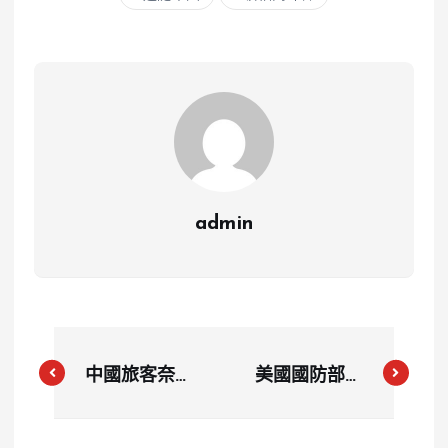
admin
中國旅客奈良
美國國防部長
公園踢鹿惹怒
譴責哈瑪斯暴
日本網紅，原
行 以色列尋