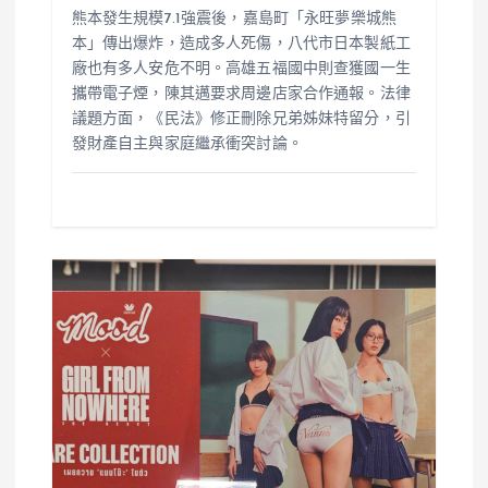
熊本發生規模7.1強震後，嘉島町「永旺夢樂城熊
本」傳出爆炸，造成多人死傷，八代市日本製紙工
廠也有多人安危不明。高雄五福國中則查獲國一生
攜帶電子煙，陳其邁要求周邊店家合作通報。法律
議題方面，《民法》修正刪除兄弟姊妹特留分，引
發財產自主與家庭繼承衝突討論。