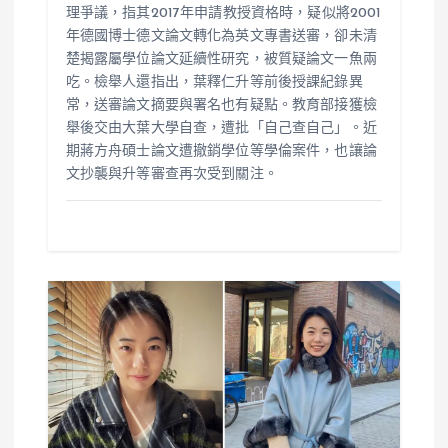
理爭議，指其2017年申請教授資格時，疑似將2001
年德國博士德文論文轉化為英文專書送審，卻未清
楚揭露屬學位論文延續性研究，被質疑論文一魚兩
吃。檢舉人還指出，葉釋仁升等前後授課紀錄異
常，送審論文摘要與署名也有疑點。教育部接獲檢
舉後交由大葉大學自查，遭批「自己查自己」。近
期蔣方舟碩士論文遭撤銷學位等學倫案件，也讓論
文抄襲與升等審查再次受到關注。