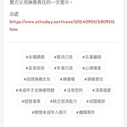
雙方父母撫養責任的一次警示。
出處
https://www.ettoday.net/news/20240905/2809312.
htm
全職媽媽
堅持己見
夫妻離婚
妥善安排
年事已高
心理傷害
拒絕撫養女兒
撫養權
撫養責任
未成年子女撫養問題
法官怒判
深表擔憂
經營事業
缺乏經濟能力
試圖推卸
關懷未成年人提示
離婚案件