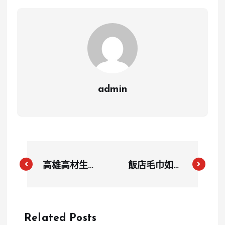
admin
高雄高材生姊
飯店毛巾如何
妹發明「停車
處理最得體？
格輔助系統」
房務員公開正
榮獲國家專利
確做法，讓清
Related Posts