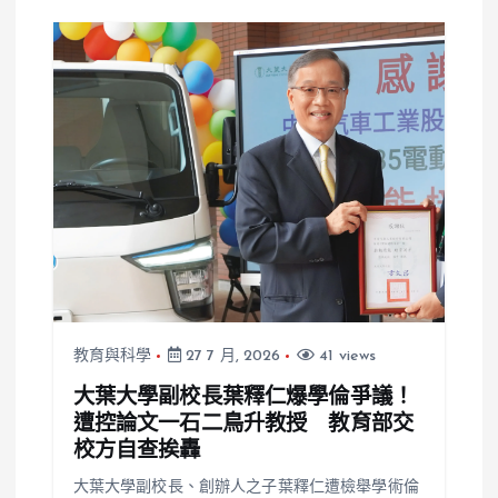
並無償授權試
潔更輕鬆
用
教育與科學
27 7 月, 2026
41 views
大葉大學副校長葉釋仁爆學倫爭議！
遭控論文一石二鳥升教授 教育部交
校方自查挨轟
大葉大學副校長、創辦人之子葉釋仁遭檢舉學術倫