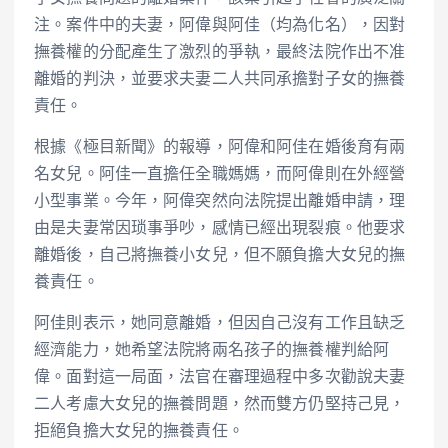
注。案件中的夫妻，阿偉與阿佳（均為化名），因對
撫養權的分配產生了激烈的爭執，最終法院作出不准
離婚的判決，並要求夫妻二人共同承擔對子女的撫養
責任。
根據《極目新聞》的報導，阿偉和阿佳在婚後育有兩
名女兒。阿佳一直擔任全職媽媽，而阿偉則在外經營
小型事業。今年，阿偉突然向法院提出離婚申請，理
由是夫妻常因琐事爭吵，感情已經出現裂痕。他要求
離婚後，自己將撫養小女兒，但不願負擔大女兒的撫
養責任。
阿佳則表示，她同意離婚，但因自己沒有工作且缺乏
經濟能力，她希望法院將兩名孩子的撫養權判給阿
偉。面對這一局面，法官在審理過程中多次勸說夫妻
二人考慮大女兒的撫養問題，然而雙方仍堅持己見，
拒絕負擔大女兒的撫養責任。