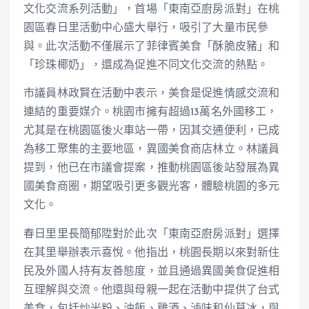
文化交流系列活動」，首場「東南亞廚房派對」在桃
園區春日里活動中心盛大舉行，吸引了大量市民參
與。此次活動不僅展示了菲律賓美食「酥脆皮豬」和
「珍珠椰奶」，還成為促進不同文化交流的熱點。
市議員林政賢在活動中表示，美食是促進情感交流和
連結的重要媒介。桃園市擁有超過13萬名外國移工，
尤其是在桃園區後火車站一帶，因其交通便利，已成
為移工聚集的主要地區，異國美食商店林立。林議員
提到，他已在市議會提案，推動桃園區後站發展為異
國美食商圈，期望吸引更多觀光客，體驗桃園的多元
文化。
春日里里長簡郁陞對於此次「東南亞廚房派對」選擇
在其里舉辦表示喜悅。他指出，桃園長期以來對新住
民及外國人持有友善態度，並且通過異國美食促進相
互理解與交流。他還與母親一起在活動中提供了台式
美食，包括炒米粉、油飯、雞酒、滷味和仙草冰，與