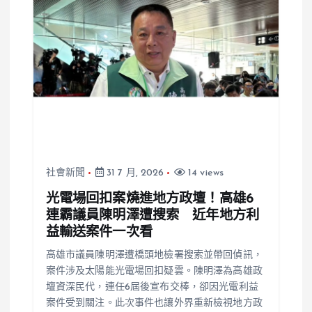
社會新聞
31 7 月, 2026
14 views
光電場回扣案燒進地方政壇！高雄6
連霸議員陳明澤遭搜索 近年地方利
益輸送案件一次看
高雄市議員陳明澤遭橋頭地檢署搜索並帶回偵訊，
案件涉及太陽能光電場回扣疑雲。陳明澤為高雄政
壇資深民代，連任6屆後宣布交棒，卻因光電利益
案件受到關注。此次事件也讓外界重新檢視地方政