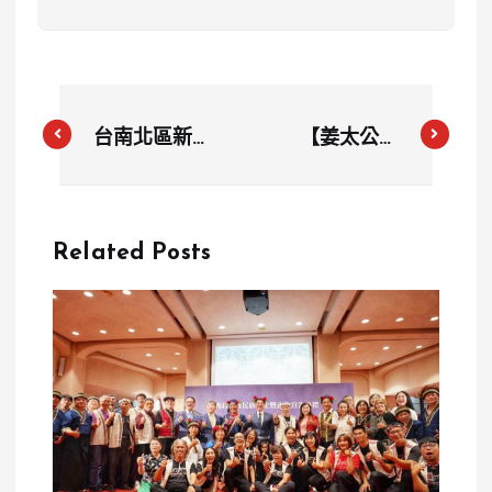
台南北區新科
【姜太公
技執法啟用 4
3163歲誕辰
大路口徹底取
大慶】桃園八
締違規
德區獨家文化
Related Posts
盛事拉開序幕