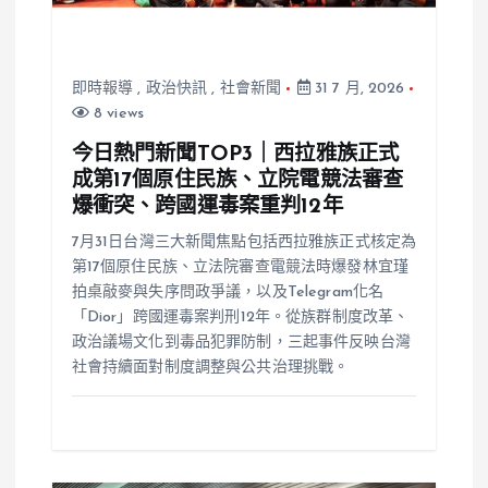
即時報導
,
政治快訊
,
社會新聞
31 7 月, 2026
8 views
今日熱門新聞TOP3｜西拉雅族正式
成第17個原住民族、立院電競法審查
爆衝突、跨國運毒案重判12年
7月31日台灣三大新聞焦點包括西拉雅族正式核定為
第17個原住民族、立法院審查電競法時爆發林宜瑾
拍桌敲麥與失序問政爭議，以及Telegram化名
「Dior」跨國運毒案判刑12年。從族群制度改革、
政治議場文化到毒品犯罪防制，三起事件反映台灣
社會持續面對制度調整與公共治理挑戰。