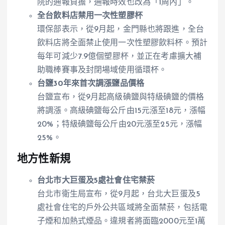
院的通報負擔，通報時效也改為「1周內」。
全台飲料店禁用一次性塑膠杯
環保部表示，從9月起，金門縣也將跟進，全台
飲料店將全面禁止使用一次性塑膠飲料杯。預計
每年可減少7.9億個塑膠杯，並正在考慮擴大補
助職棒賽事及封閉場域使用循環杯。
台鹽30年來首次調漲鹽品價格
台鹽宣布，從9月起高級碘鹽與特級碘鹽的價格
將調漲。高級碘鹽每公斤由15元漲至18元，漲幅
20%；特級碘鹽每公斤由20元漲至25元，漲幅
25%。
地方性新規
台北市大巨蛋及5處社會住宅禁菸
台北市衛生局宣布，從9月起，台北大巨蛋及5
處社會住宅的戶外公共區域將全面禁菸，包括電
子煙和加熱式煙品。違規者將面臨2000元至1萬