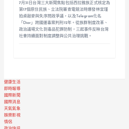
7月31日台灣三大新聞焦點包括西拉雅族正式核定為
第17個原住民族、立法院審查電競法時爆發林宜瑾
拍桌敲麥與失序問政爭議，以及Telegram化名
「Dior」跨國運毒案判刑12年。從族群制度改革、
政治議場文化到毒品犯罪防制，三起事件反映台灣
社會持續面對制度調整與公共治理挑戰。
健康生活
即時報導
國際新聞
國際消息
天氣氣象
娛樂影視
情侶
政治快訊