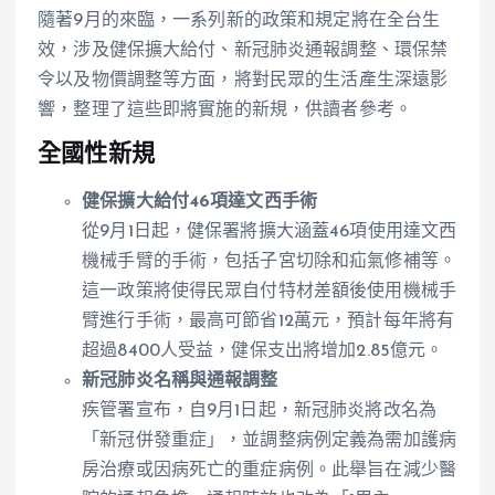
隨著9月的來臨，一系列新的政策和規定將在全台生
效，涉及健保擴大給付、新冠肺炎通報調整、環保禁
令以及物價調整等方面，將對民眾的生活產生深遠影
響，整理了這些即將實施的新規，供讀者參考。
全國性新規
健保擴大給付46項達文西手術
從9月1日起，健保署將擴大涵蓋46項使用達文西
機械手臂的手術，包括子宮切除和疝氣修補等。
這一政策將使得民眾自付特材差額後使用機械手
臂進行手術，最高可節省12萬元，預計每年將有
超過8400人受益，健保支出將增加2.85億元。
新冠肺炎名稱與通報調整
疾管署宣布，自9月1日起，新冠肺炎將改名為
「新冠併發重症」，並調整病例定義為需加護病
房治療或因病死亡的重症病例。此舉旨在減少醫