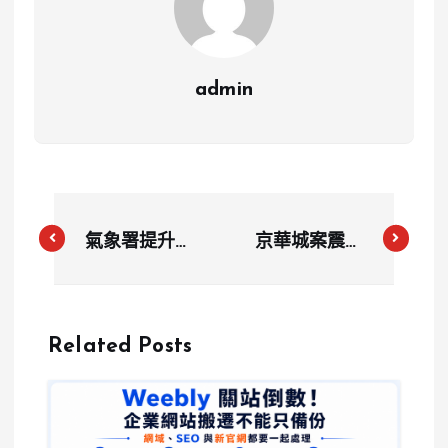
admin
氣象署提升地
京華城案震撼
震預警標準 9
延燒！柯文哲
月起新增規模
住所遭搜索，
6.5以上地震
傳聞周一赴美
Related Posts
警報機制
引發風暴