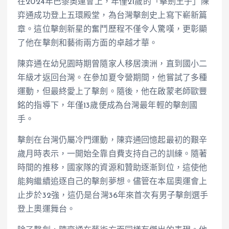
在2024年巴黎奧運會上，年僅21歲的「擊劍王子」陳
弈通成功登上五環殿堂，為台灣擊劍史上寫下嶄新篇
章。這位擊劍新星的奮鬥歷程不僅令人驚嘆，更彰顯
了他在擊劍和藝術兩方面的卓越才華。
陳弈通在幼兒園時期曾隨家人移居澳洲，直到國小二
年級才返回台灣。在參加夏令營期間，他嘗試了多種
運動，但最終愛上了擊劍。隨後，他在啟蒙老師歐豐
銘的指導下，年僅13歲便成為台灣最年輕的擊劍國
手。
擊劍在台灣仍屬冷門運動，陳弈通回憶起最初的艱辛
歲月時表示，一開始全靠自費支持自己的訓練。隨著
時間的推移，國家隊的資源和贊助逐漸到位，這使他
能夠繼續追逐自己的擊劍夢想。儘管在本屆奧運會上
止步於32強，這仍是台灣36年來首次有男子擊劍選手
登上奧運舞台。