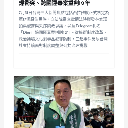
爆衝突、跨國運毒案重判12年
7月31日台灣三大新聞焦點包括西拉雅族正式核定為
第17個原住民族、立法院審查電競法時爆發林宜瑾
拍桌敲麥與失序問政爭議，以及Telegram化名
「Dior」跨國運毒案判刑12年。從族群制度改革、
政治議場文化到毒品犯罪防制，三起事件反映台灣
社會持續面對制度調整與公共治理挑戰。