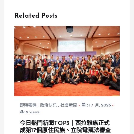
泳水質引發健
聞：國立勤益
康問題 兩國
科技大學面臨
Related Posts
選手退賽
公帑濫用風暴
即時報導
,
政治快訊
,
社會新聞
31 7 月, 2026
8 views
今日熱門新聞TOP3｜西拉雅族正式
成第17個原住民族、立院電競法審查