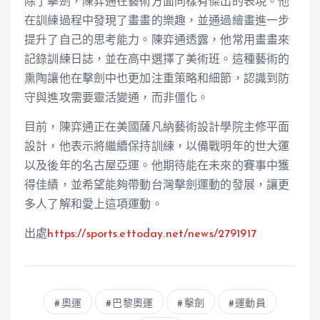
除了擊劍，陳弈通在藝術方面同樣有傑出的表現。他
在訓練過程中發現了畫畫的樂趣，並通過繪畫進一步
提升了自己的思考能力。陳弈通透露，他常用畫畫來
記錄訓練日誌，並在高中選擇了美術班。這種藝術的
熏陶讓他在擊劍中也更加注重策略和細節，認識到防
守與進攻需要靈活變通，而非僵化。
目前，陳弈通正在美國薩凡納藝術設計學院主修平面
設計，他表示將繼續保持訓練，以備戰明年的世大運
以及後年的名古屋亞運。他期待能在未來的賽事中獲
得佳績，並希望能夠帶動台灣擊劍運動的發展，讓更
多人了解和愛上這項運動。
出處
https://sports.ettoday.net/news/2791917
奧運
巴黎奧運
擊劍
運動員