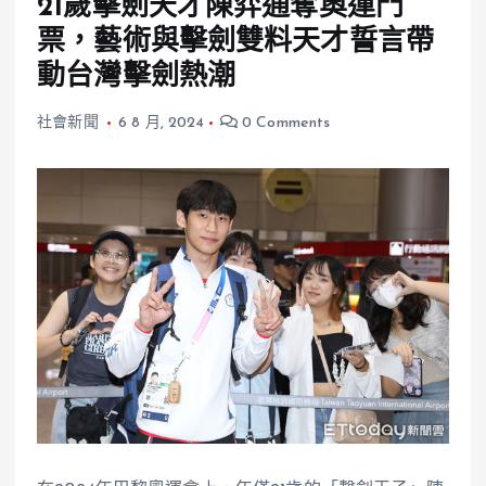
21歲擊劍天才陳弈通奪奧運門
票，藝術與擊劍雙料天才誓言帶
動台灣擊劍熱潮
社會新聞
6 8 月, 2024
0 Comments