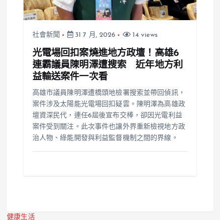
社會新聞
31 7 月, 2026
14 views
光電場回扣案燒進地方政壇！高雄6
連霸議員陳明澤遭搜索 近年地方利
益輸送案件一次看
高雄市議員陳明澤遭橋頭地檢署搜索並帶回偵訊，
案件涉及太陽能光電場回扣疑雲。陳明澤為高雄政
壇資深民代，連任6屆後宣布交棒，卻因光電利益
案件受到關注。此次事件也讓外界重新檢視地方政
治人物、綠能開發與利益監督機制之間的界線。
健康生活