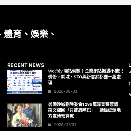
、體育、娛樂、
RECENT NEWS
Weebly 關站倒數！企業網站搬遷不能只
P
備份，網域、SEO與新官網都要一起處
理
T
2026/08/03
A
翁曉玲喊刪陸委會1295萬媒宣費惹議
梁文傑回「只能靠嘴巴」 藍綠延燒地
方宣傳預算戰
2026/07/31