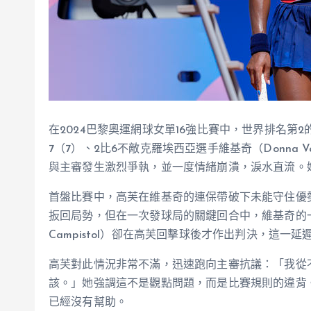
在2024巴黎奧運網球女單16強比賽中，世界排名第2的
7（7）、2比6不敵克羅埃西亞選手維基奇（Donna
與主審發生激烈爭執，並一度情緒崩潰，淚水直流。
首盤比賽中，高芙在維基奇的連保帶破下未能守住優
扳回局勢，但在一次發球局的關鍵回合中，維基奇的一
Campistol）卻在高芙回擊球後才作出判決，這
高芙對此情況非常不滿，迅速跑向主審抗議：「我從
該。」她強調這不是觀點問題，而是比賽規則的違背
已經沒有幫助。