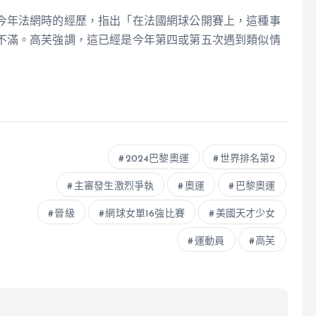
今年法網時的經歷，指出「在法國網球公開賽上，這種事
不滿。高芙強調，這已經是今年第四或第五次遇到類似情
2024巴黎奧運
世界排名第2
主審發生激烈爭執
奧運
巴黎奧運
晉級
網球女單16強比賽
美國天才少女
運動員
高芙