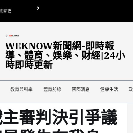
O與新官
翁曉玲喊刪陸委會1295萬媒宣費惹議 梁文傑回「只能靠嘴巴」
藍綠延燒地方宣傳預算戰
WEKNOW新聞網-即時報
導、體育、娛樂、財經|24小
時即時更新
教育與科學
體育前線
國際消息
健康生活
戰主審判決引爭議