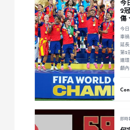
今
2
傷
今日
車禍
延長
第2
連環
顱內
Con
即時