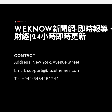
WEKNOW新聞網-即時報導
財經|24小時即時更新
CONTACT
Address: New York, Avenue Street
Email: support@blazethemes.com
Tel: +944-5484451244