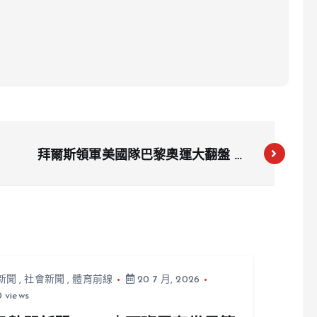
拜爾斯領軍美國隊巴黎奧運大翻盤 奪
女子體操團體金牌完成救贖
新聞
,
社會新聞
,
體育前線
20 7 月, 2026
 views