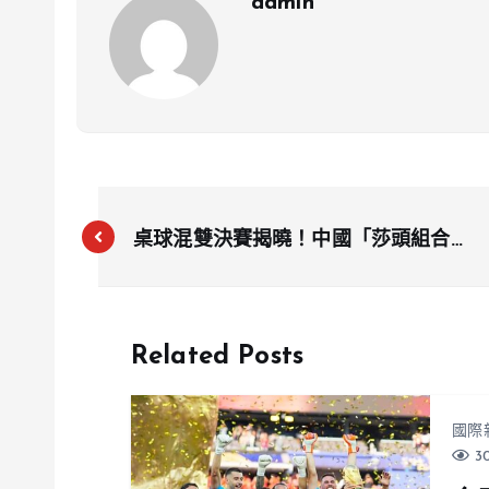
admin
桌球混雙決賽揭曉！中國「莎頭組合」
奪金 黑馬北韓隊掀起驚濤駭浪
Related Posts
國際
30