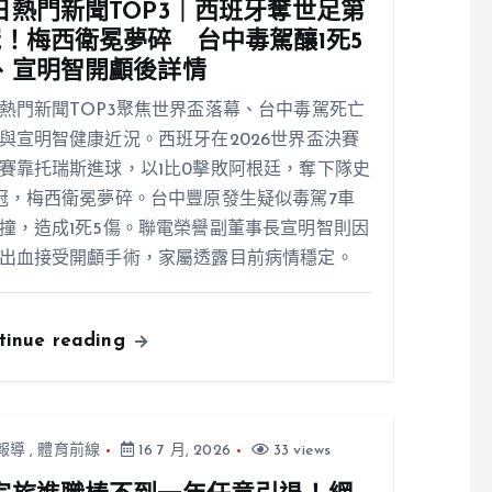
日熱門新聞TOP3｜西班牙奪世足第
冠！梅西衛冕夢碎 台中毒駕釀1死5
、宣明智開顱後詳情
熱門新聞TOP3聚焦世界盃落幕、台中毒駕死亡
與宣明智健康近況。西班牙在2026世界盃決賽
賽靠托瑞斯進球，以1比0擊敗阿根廷，奪下隊史
冠，梅西衛冕夢碎。台中豐原發生疑似毒駕7車
撞，造成1死5傷。聯電榮譽副董事長宣明智則因
出血接受開顱手術，家屬透露目前病情穩定。
tinue reading
報導
,
體育前線
16 7 月, 2026
33 views