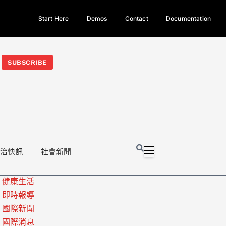
Start Here
Demos
Contact
Documentation
今日熱門新聞TOP3｜西拉雅族正式成第17個原住民族、立院電競
光電場回扣
法審查爆衝突、跨國運毒案重判12年
地方利益輸
SUBSCRIBE
政治快訊
社會新聞
健康生活
即時報導
國際新聞
國際消息