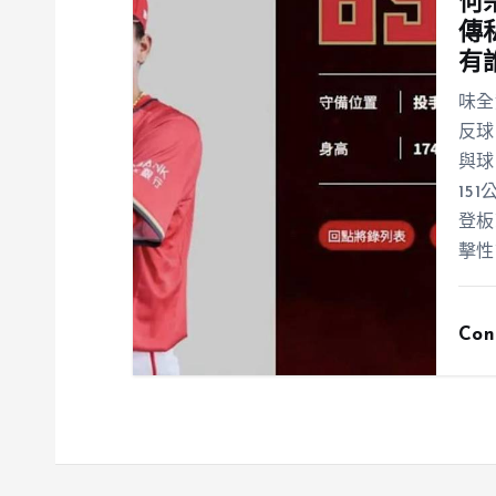
何
傳
有
味全
反球
與球
15
登板
擊性
Con