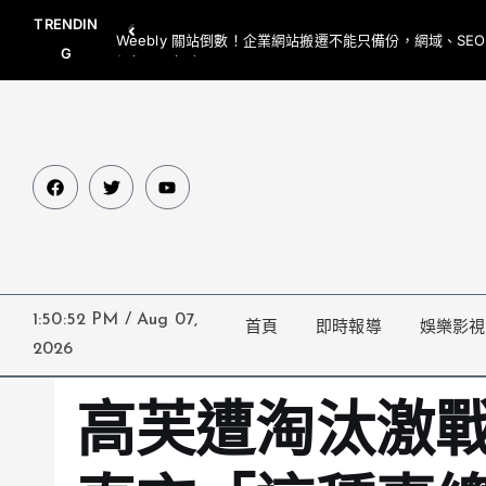
TRENDIN
Weebly 關站倒數！企業網站搬遷不能只備份，網域、SE
G
網都要一起處理
1:50:53 PM
/
Aug 07,
首頁
即時報導
娛樂影視
2026
高芙遭淘汰激