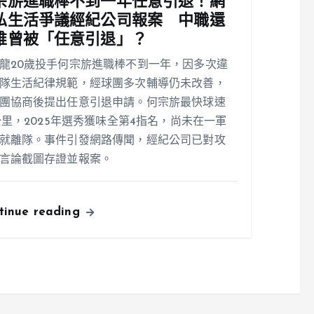
宗旂進職棒不到一年任意引退！網
私生活爭議經紀公司報案 中職還
誰曾被「任意引退」？
龍20歲投手何宗旂進職棒不到一年，因多次違
隊生活紀律規範，經球團多次輔導仍未改善，
團協商後提出任意引退申請。何宗旂最快球速
1公里，2025年選秀獲味全第4指名，尚未在一軍
就離隊。事件引發網路傳聞，經紀公司已對攻
言論截圖存證並報案。
tinue reading