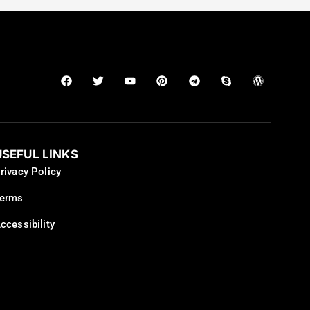
USEFUL LINKS
rivacy Policy
erms
ccessibility