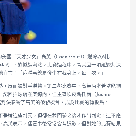
美國「天才少女」高芙（Coco Gauff）爆冷以6比
 Vekić），遺憾遭淘汰。比賽過程中，高芙因一項延遲判決
她直言：「這種事總是發生在我身上，每一次。」
勢，反而被對手逆轉。第二盤比賽中，高芙原本希望能夠
記回拍球落在底線內，但主審坎皮斯托爾（Jaume
一延遲判決影響了高芙的破發機會，成為比賽的轉捩點。
不爭論這些判罰，但卻在我回擊之後才作出判定，這不應
。高芙表示，儘管事後常常會有道歉，但對她的比賽結果