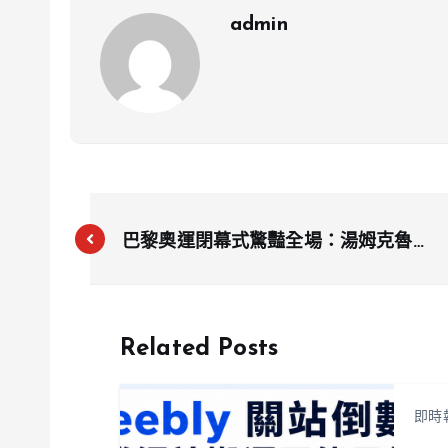
admin
巴黎奧運閉幕式驚豔全場：湯姆克魯斯
空降閉幕，奧運聖火熄滅，五環進軍洛
杉磯
Related Posts
即時