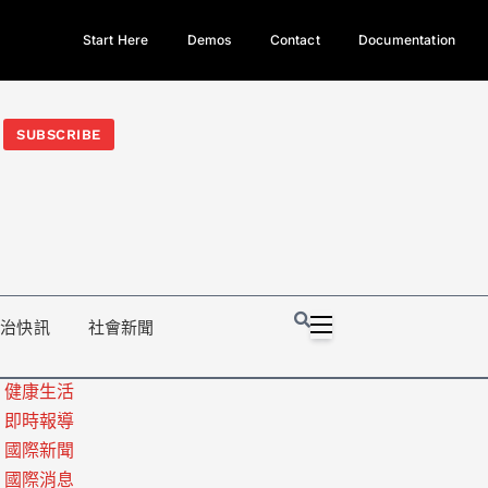
Start Here
Demos
Contact
Documentation
今日熱門新聞TOP3｜西拉雅族正式成第17個原住民族、立院電競
光電場回扣
法審查爆衝突、跨國運毒案重判12年
地方利益輸
SUBSCRIBE
政治快訊
社會新聞
健康生活
即時報導
國際新聞
國際消息