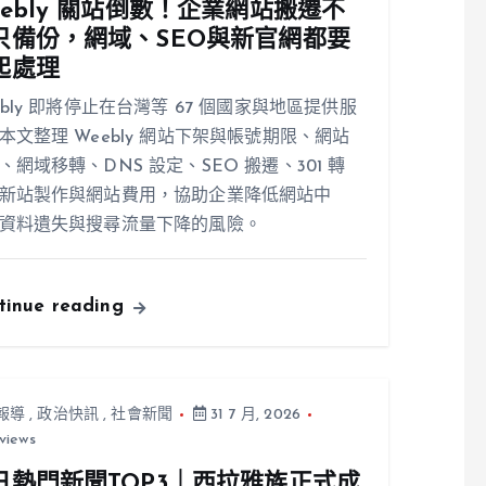
eebly 關站倒數！企業網站搬遷不
只備份，網域、SEO與新官網都要
起處理
ebly 即將停止在台灣等 67 個國家與地區提供服
本文整理 Weebly 網站下架與帳號期限、網站
、網域移轉、DNS 設定、SEO 搬遷、301 轉
新站製作與網站費用，協助企業降低網站中
資料遺失與搜尋流量下降的風險。
tinue reading
報導
,
政治快訊
,
社會新聞
31 7 月, 2026
views
日熱門新聞TOP3｜西拉雅族正式成