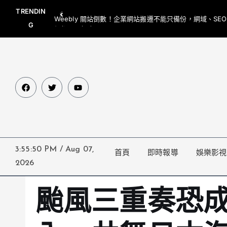
TRENDIN
Weebly 關站倒數！企業網站搬遷不能只備份，網域、SE
G
網都要一起處理
3:55:51 PM
/
Aug 07,
首頁
即時報導
娛樂影視
2026
颱風三重奏恐成