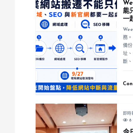
W
能
一
We
務。
備份
址、
斷、
Con
即時
8 
今