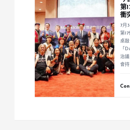
第
衝
7月
第1
桌敲
「D
治議
會持
Con