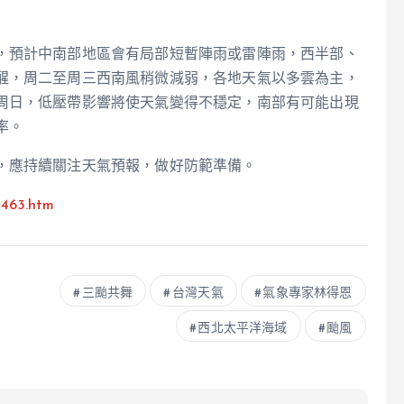
，預計中南部地區會有局部短暫陣雨或雷陣雨，西半部、
醒，周二至周三西南風稍微減弱，各地天氣以多雲為主，
周日，低壓帶影響將使天氣變得不穩定，南部有可能出現
率。
，應持續關注天氣預報，做好防範準備。
5463.htm
三颱共舞
台灣天氣
氣象專家林得恩
西北太平洋海域
颱風