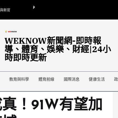
O與新官
翁曉玲喊刪陸委會1295萬媒宣費惹議 梁文傑回「只能靠嘴巴」
藍綠延燒地方宣傳預算戰
WEKNOW新聞網-即時報
導、體育、娛樂、財經|24小
時即時更新
教育與科學
體育前線
國際消息
健康生活
真！91W有望加