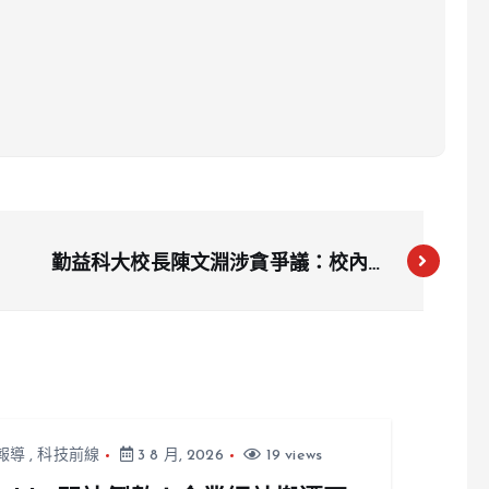
勤益科大校長陳文淵涉貪爭議：校內紛
爭、財政浪費與人事干預引發關注
報導
,
科技前線
3 8 月, 2026
19 views