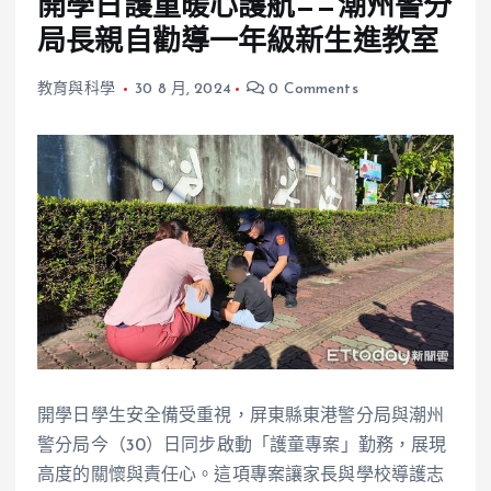
開學日護童暖心護航——潮州警分
局長親自勸導一年級新生進教室
教育與科學
30 8 月, 2024
0 Comments
開學日學生安全備受重視，屏東縣東港警分局與潮州
警分局今（30）日同步啟動「護童專案」勤務，展現
高度的關懷與責任心。這項專案讓家長與學校導護志