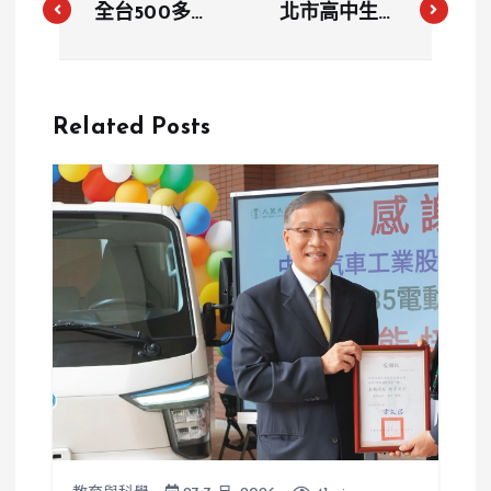
全台500多所
北市高中生可
學校缺代理教
線上請「身心
師 代課亂象
調適假」 4大
引發家長焦慮
情況助你評估
Related Posts
是否請假