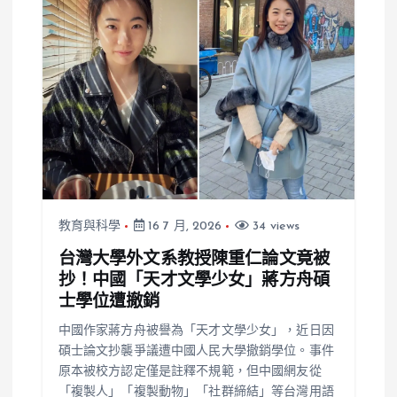
教育與科學
16 7 月, 2026
34 views
台灣大學外文系教授陳重仁論文竟被
抄！中國「天才文學少女」蔣方舟碩
士學位遭撤銷
中國作家蔣方舟被譽為「天才文學少女」，近日因
碩士論文抄襲爭議遭中國人民大學撤銷學位。事件
原本被校方認定僅是註釋不規範，但中國網友從
「複製人」「複製動物」「社群締結」等台灣用語