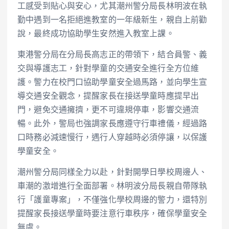
工感受到貼心與安心，尤其潮州警分局長林明波在執
勤中遇到一名拒絕進教室的一年級新生，親自上前勸
說，最終成功協助學生安然進入教室上課。
東港警分局在分局長高志正的帶領下，結合員警、義
交與導護志工，針對學童的交通安全進行全方位維
護。警力在校門口協助學童安全過馬路，並向學生宣
導交通安全觀念，提醒家長在接送學童時應提早出
門，避免交通擁擠，更不可違規停車，影響交通流
暢。此外，警局也強調家長應遵守行車禮儀，經過路
口時務必減速慢行，遇行人穿越時必須停讓，以保護
學童安全。
潮州警分局同樣全力以赴，針對開學日學校周邊人、
車潮的激增進行全面部署。林明波分局長親自帶隊執
行「護童專案」，不僅強化學校周邊的警力，還特別
提醒家長接送學童時要注意行車秩序，確保學童安全
無虞。