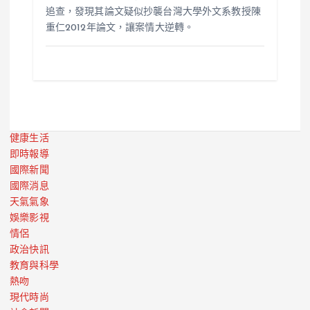
追查，發現其論文疑似抄襲台灣大學外文系教授陳
重仁2012年論文，讓案情大逆轉。
健康生活
即時報導
國際新聞
國際消息
天氣氣象
娛樂影視
情侶
政治快訊
教育與科學
熱吻
現代時尚