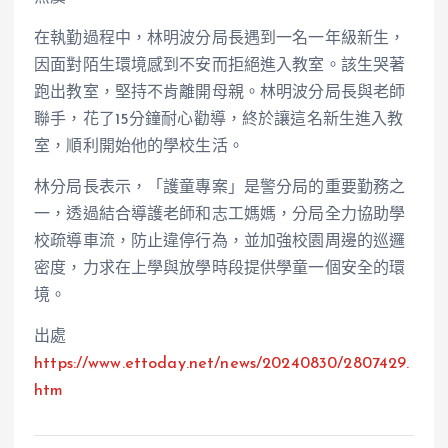
在執勤過程中，林明波分局長遇到一名一年級新生，
因面對陌生環境感到不安而拒絕進入教室。該生哭著
跑出教室，堅持不肯離開母親。林明波分局長與老師
聯手，花了15分鐘耐心勸導，終於讓這名新生進入教
室，順利開始他的學校生活。
林分局長表示，「護童專案」是警分局的重要勤務之
一，透過結合導護老師和志工媽媽，分局全力協助學
校疏導車流，防止違停行為，並加強校園周邊的巡邏
密度，力求在上學與放學時段提供學童一個安全的環
境。
出處
https://www.ettoday.net/news/20240830/2807429.
htm