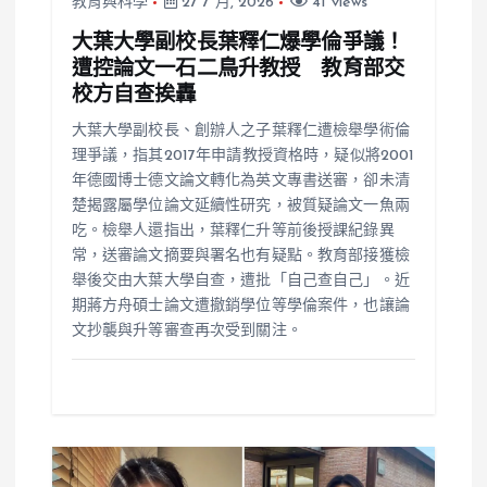
教育與科學
27 7 月, 2026
41 views
大葉大學副校長葉釋仁爆學倫爭議！
遭控論文一石二鳥升教授 教育部交
校方自查挨轟
大葉大學副校長、創辦人之子葉釋仁遭檢舉學術倫
理爭議，指其2017年申請教授資格時，疑似將2001
年德國博士德文論文轉化為英文專書送審，卻未清
楚揭露屬學位論文延續性研究，被質疑論文一魚兩
吃。檢舉人還指出，葉釋仁升等前後授課紀錄異
常，送審論文摘要與署名也有疑點。教育部接獲檢
舉後交由大葉大學自查，遭批「自己查自己」。近
期蔣方舟碩士論文遭撤銷學位等學倫案件，也讓論
文抄襲與升等審查再次受到關注。