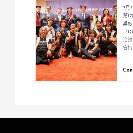
7月
第1
桌敲
「D
治議
會持
Con