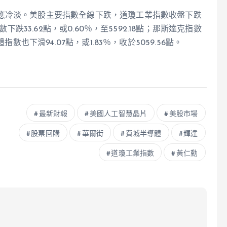
應冷淡。美股主要指數全線下跌，道瓊工業指數收盤下跌
0指數下跌33.62點，或0.60％，至5592.18點；那斯達克指數
導體指數也下滑94.07點，或1.83％，收於5059.56點。
最新財報
美國人工智慧晶片
美股市場
股票回購
華爾街
費城半導體
輝達
道瓊工業指數
黃仁勳