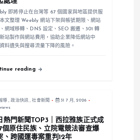
起處理
ebly 即將停止在台灣等 67 個國家與地區提供服
本文整理 Weebly 網站下架與帳號期限、網站
、網域移轉、DNS 設定、SEO 搬遷、301 轉
新站製作與網站費用，協助企業降低網站中
資料遺失與搜尋流量下降的風險。
tinue reading
報導
,
政治快訊
,
社會新聞
31 7 月, 2026
views
日熱門新聞TOP3｜西拉雅族正式成
17個原住民族、立院電競法審查爆
突、跨國運毒案重判12年