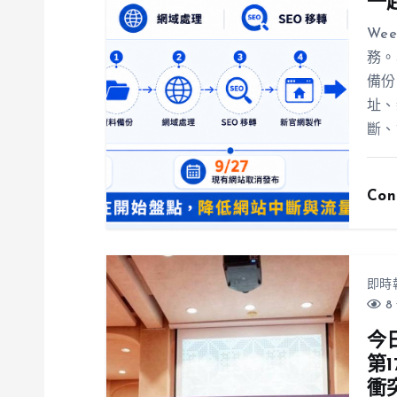
一
We
務。
備份
址、
斷、
Con
即時
8 
今
第
衝