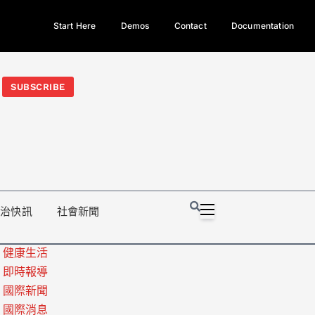
Start Here
Demos
Contact
Documentation
今日熱門新聞TOP3｜西拉雅族正式成第17個原住民族、立院電競
光電場回扣
法審查爆衝突、跨國運毒案重判12年
地方利益輸
SUBSCRIBE
政治快訊
社會新聞
健康生活
即時報導
國際新聞
國際消息