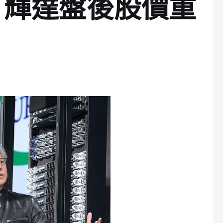
，輝達盤後股價重