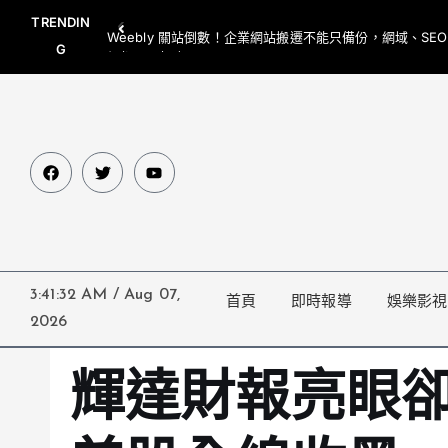
TRENDIN
Weebly 關站倒數！企業網站搬遷不能只備份，網域、SE
G
網都要一起處理
3:41:33 AM
/
Aug 07,
首頁
即時報導
娛樂影視
2026
輝達財報亮眼