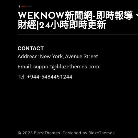
WEKNOW新聞網-即時報導
財經|24小時即時更新
CONTACT
Address: New York, Avenue Street
Email: support@blazethemes.com
Tel: +944-5484451244
© 2023 BlazeThemes. Designed by BlazeThemes.