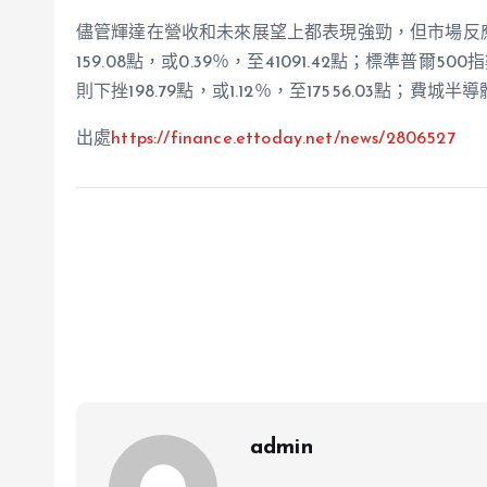
儘管輝達在營收和未來展望上都表現強勁，但市場反
159.08點，或0.39％，至41091.42點；標準普爾50
則下挫198.79點，或1.12％，至17556.03點；費城半
出處
https://finance.ettoday.net/news/2806527
admin