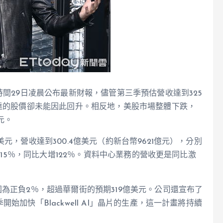
時間29日凌晨公布最新財報，儘管第三季預估營收達到325
輝達的股價卻未能因此回升。相反地，美股市場整體下跌，
元。
元，營收達到300.4億美元（約新台幣9621億元），分別
增長15％，同比大增122％。資料中心業務的營收更是同比激
為正負2％，超過華爾街的預期319億美元。公司還宣布了
加快「Blackwell AI」晶片的生產，這一計畫將持續