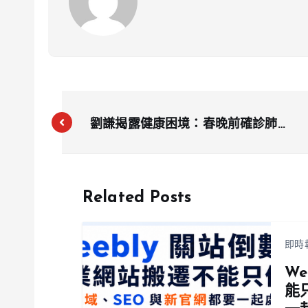
劉謙揭露健康困境：春晚前確診肺腺
癌，手術後戒菸復健中
Related Posts
即時
W
能