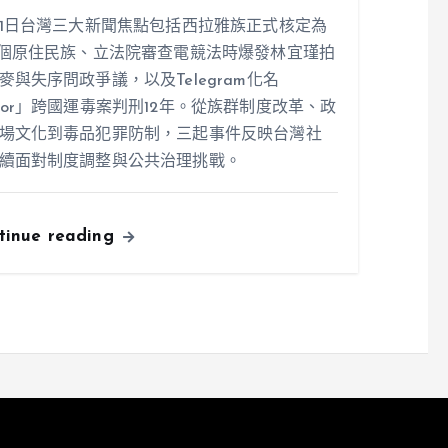
31日台灣三大新聞焦點包括西拉雅族正式核定為
7個原住民族、立法院審查電競法時爆發林宜瑾拍
麥與失序問政爭議，以及Telegram化名
ior」跨國運毒案判刑12年。從族群制度改革、政
場文化到毒品犯罪防制，三起事件反映台灣社
續面對制度調整與公共治理挑戰。
tinue reading