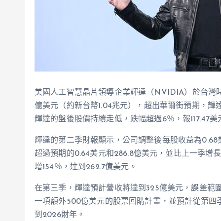
美國人工智慧晶片領導企業輝達（NVIDIA）於台灣
億美元（約新台幣1.04兆元），超出華爾街預期，
輝達的盤後股價持續走低，跌幅超過6％，報117.47美
輝達的第二季財報顯示，公司調整後每股收益為0.68美
超過預期的0.64美元和286.8億美元，並比上一季
增154％，達到262.7億美元。
在第三季，輝達預計營收將達到325億美元，誤差範圍
一項額外500億美元的股票回購計畫，並預計從第四季開始
到2026財年。