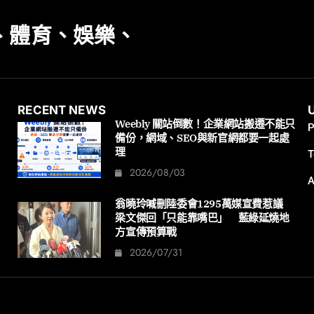
、體育、娛樂、
RECENT NEWS
Weebly 關站倒數！企業網站搬遷不能只
P
備份，網域、SEO與新官網都要一起處
理
T
2026/08/03
A
翁曉玲喊刪陸委會1295萬媒宣費惹議
梁文傑回「只能靠嘴巴」 藍綠延燒地
方宣傳預算戰
2026/07/31