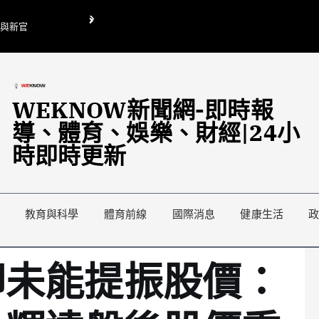
O與新官
翁曉玲喊刪陸委會1295萬媒宣費惹議 梁文傑回「只能靠嘴巴」
藍綠延燒地方宣傳預算戰
WEKNOW新聞網-即時報
導、體育、娛樂、財經|24小
時即時更新
教育與科學
體育前線
國際消息
健康生活
卻未能提振股價：