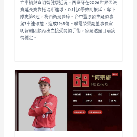
亡車禍與宣明智健康近況。西班牙在2026世界盃決
賽延長賽靠托瑞斯進球，以1比0擊敗阿根廷，奪下
隊史第2冠，梅西衛冕夢碎。台中豐原發生疑似毒
駕7車連環撞，造成1死5傷。聯電榮譽副董事長宣
明智則因顱內出血接受開顱手術，家屬透露目前病
情穩定。