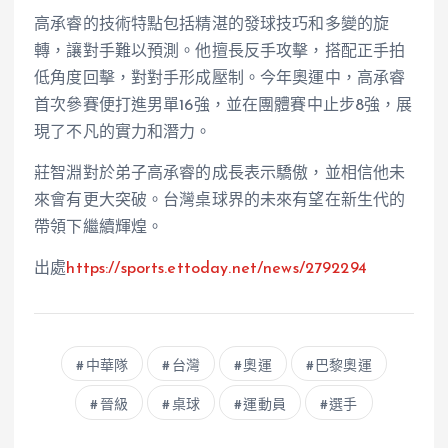
高承睿的技術特點包括精湛的發球技巧和多變的旋
轉，讓對手難以預測。他擅長反手攻擊，搭配正手拍
低角度回擊，對對手形成壓制。今年奧運中，高承睿
首次參賽便打進男單16強，並在團體賽中止步8強，展
現了不凡的實力和潛力。
莊智淵對於弟子高承睿的成長表示驕傲，並相信他未
來會有更大突破。台灣桌球界的未來有望在新生代的
帶領下繼續輝煌。
出處
https://sports.ettoday.net/news/2792294
中華隊
台灣
奧運
巴黎奧運
晉級
桌球
運動員
選手