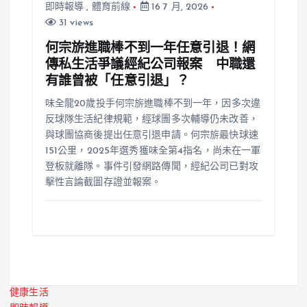
即時報導
,
體育前線
16 7 月, 2026
31 views
何宗旂進職棒不到一年任意引退！網
傳私生活爭議經紀公司報案 中職還
有誰曾被「任意引退」？
味全龍20歲投手何宗旂進職棒不到一年，因多次違
反球隊生活紀律規範，經球團多次輔導仍未改善，
與球團協商後提出任意引退申請。何宗旂最快球速
151公里，2025年選秀獲味全第4指名，尚未在一軍
登板就離隊。事件引發網路傳聞，經紀公司已對攻
擊性言論截圖存證並報案。
健康生活