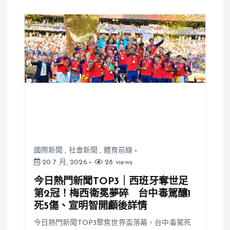
鋪路
國際新聞
,
社會新聞
,
體育前線
20 7 月, 2026
28 views
今日熱門新聞TOP3｜西班牙奪世足
第2冠！梅西衛冕夢碎 台中毒駕釀1
死5傷、宣明智開顱後詳情
今日熱門新聞TOP3聚焦世界盃落幕、台中毒駕死