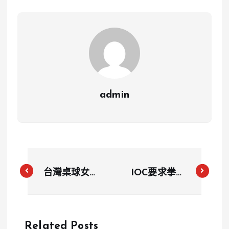
admin
台灣桌球女團
IOC要求拳擊
晉級8強，陳
重組管理機
思羽激戰五局
構，為2028
力克對手
年洛杉磯奧運
Related Posts