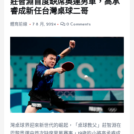
莊智淵首度缺席奧運男單，高承
睿成新任台灣桌球二哥
體育前線
7 8 月, 2024
0 Comments
灣桌球界迎來新世代的崛起，「桌球教父」莊智淵在
巴黎奧運中首次缺席男單賽事，19歲的小將高承睿成