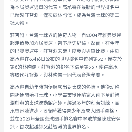
為本屆奧運男單的代表。高承睿在最新的世界排名中
已超越莊智淵，僅次於林昀儒，成為台灣桌球的第二
號人物。
莊智淵，台灣桌球界的傳奇人物，自2004年雅典奧運
起連續參加六屆奧運，創下歷史紀錄。然而，在今年
的巴黎奧運中，莊智淵未能再度參與男單比賽。由於
高承睿在6月18日公布的世界排名中位列第32，僅次於
第8的林昀儒，莊智淵的排名下滑至第36，使得高承
睿取代莊智淵，與林昀儒一同代表台灣參賽。
高承睿自幼年時期便顯露出對桌球的熱情。他從幼稚
園起便開始打桌球，小學畢業後便隨家人南下至莊智
淵創辦的桌球運動館拜師。經過多年的刻苦訓練，高
承睿迅速進步，15歲時獲得青少年及成人國手資格，
並在2023年全國桌球國手排名賽中擊敗前輩陳建安奪
冠，首次超越師父莊智淵的世界排名。