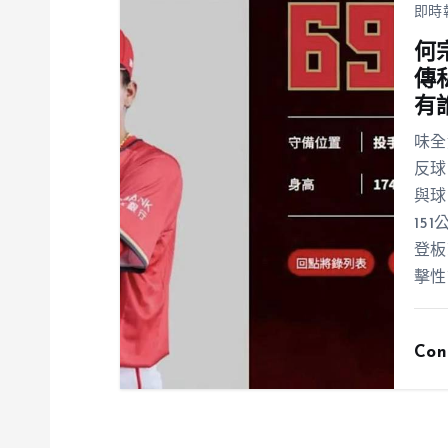
即時
何
傳
有
味全
反球
與球
15
登板
擊性
Con