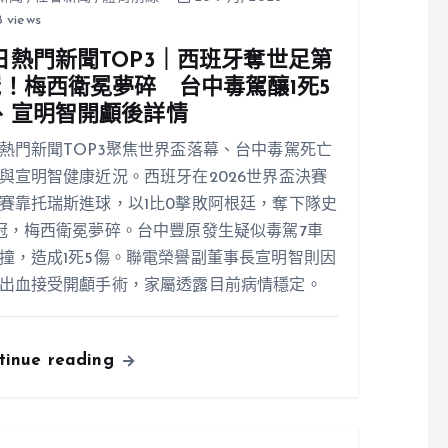
 views
日熱門新聞TOP3｜西班牙奪世足第
冠！梅西衛冕夢碎 台中毒駕釀1死5
、宣明智開顱後詳情
熱門新聞TOP3聚焦世界盃落幕、台中毒駕死亡
與宣明智健康近況。西班牙在2026世界盃決賽
賽靠托瑞斯進球，以1比0擊敗阿根廷，奪下隊史
冠，梅西衛冕夢碎。台中豐原發生疑似毒駕7車
撞，造成1死5傷。聯電榮譽副董事長宣明智則因
出血接受開顱手術，家屬透露目前病情穩定。
tinue reading