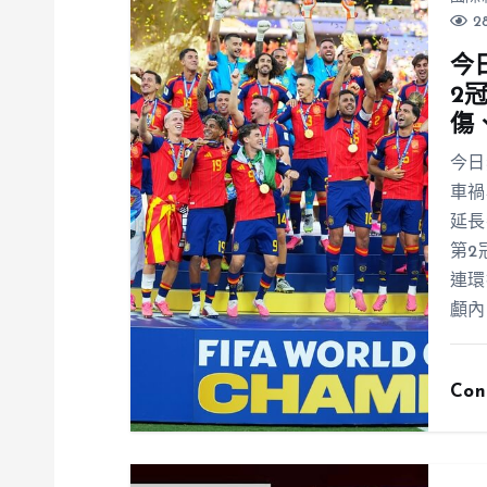
28
今
2
傷
今日
車禍
延長
第2
連環
顱內
Con