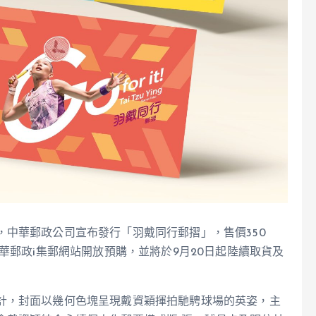
中華郵政公司宣布發行「羽戴同行郵摺」，售價350
華郵政i集郵網站開放預購，並將於9月20日起陸續取貨及
計，封面以幾何色塊呈現戴資穎揮拍馳騁球場的英姿，主