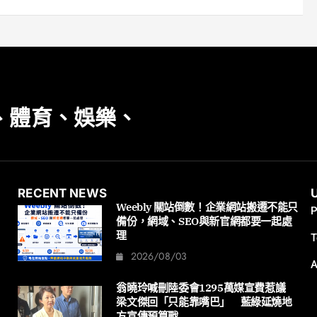
、體育、娛樂、
RECENT NEWS
Weebly 關站倒數！企業網站搬遷不能只
P
備份，網域、SEO與新官網都要一起處
理
T
2026/08/03
A
翁曉玲喊刪陸委會1295萬媒宣費惹議
梁文傑回「只能靠嘴巴」 藍綠延燒地
方宣傳預算戰