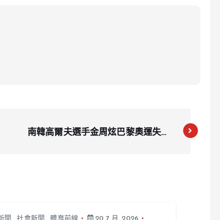
南韓高爾夫選手金周炫巴黎奧運失利
痛失免役機會
新聞
,
社會新聞
,
體育前線
20 7 月, 2026