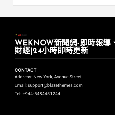
WEKNOW新聞網-即時報導
財經|24小時即時更新
CONTACT
Address: New York, Avenue Street
Email: support@blazethemes.com
Tel: +944-5484451244