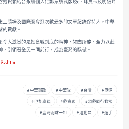
含戴資穎結合永續個人化郵票橫式版1張、球員卡及明信片
史上勝場及國際賽奪冠次數最多的女單紀錄保持人。中華
球的貢獻。
更令人激賞的是她奮戰到底的精神，竭盡所能、全力以赴
神，引領著全民一同前行，成為臺灣的驕傲。
195.htm
中華郵政
中華隊
台灣
奧運
巴黎奧運
戴資穎
羽戴同行郵摺
臺灣羽球一姐
運動員
選手