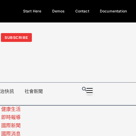
Start Here
Demos
Contact
Documentation
今日熱門新聞TOP3｜西拉雅族正式成第17個原住民族、立院電競
光電場回扣
法審查爆衝突、跨國運毒案重判12年
地方利益輸
SUBSCRIBE
政治快訊
社會新聞
健康生活
即時報導
國際新聞
國際消息