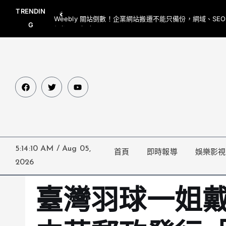
TRENDIN
Weebly 關站倒數！企業網站搬遷不能只備份，網域、SE
G
網都要一起處理
5:14:11 AM
/
Aug 05,
首頁
即時報導
娛樂影視
2026
臺灣羽球一姐