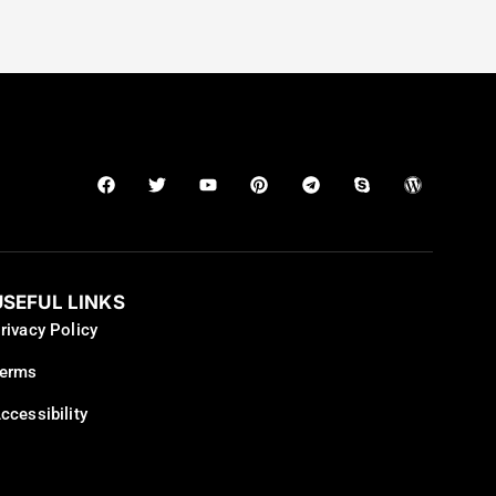
USEFUL LINKS
rivacy Policy
erms
ccessibility