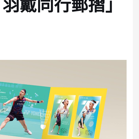
「羽戴同行郵摺」