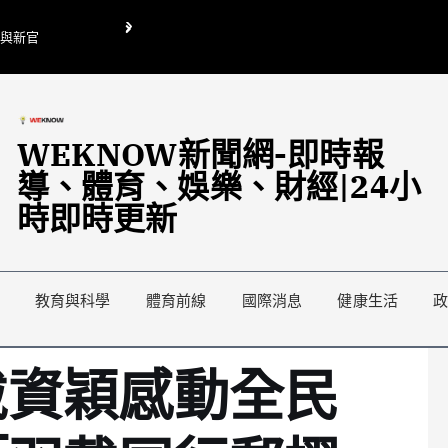
O與新官
翁曉玲喊刪陸委會1295萬媒宣費惹議 梁文傑回「只能靠嘴巴」
藍綠延燒地方宣傳預算戰
WEKNOW新聞網-即時報
導、體育、娛樂、財經|24小
時即時更新
教育與科學
體育前線
國際消息
健康生活
戴資穎感動全民