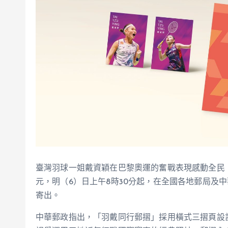
臺灣羽球一姐戴資穎在巴黎奧運的奮戰表現感動全民，
元，明（6）日上午8時30分起，在全國各地郵局及中
寄出。
中華郵政指出，「羽戴同行郵摺」採用橫式三摺頁設