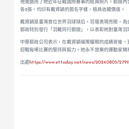
視覺選用了她近年征戰國際賽事的經典照片。郵摺內
各2張，均印有戴資穎的簽名字樣，極具收藏價值。
戴資穎是臺灣首位世界羽球球后，羽壇表現亮眼，為
郵政特別發行「羽戴同行郵摺」，以表彰她對臺灣羽
中華郵政公司表示，在戴資穎璀璨耀眼的成績背後，
迎戰每場比賽的堅持與毅力。她永不放棄的運動家精
出處
https://www.ettoday.net/news/20240805/2791