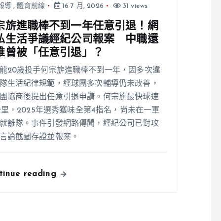
報導
,
體育前線
16 7 月, 2026
31 views
宗旂進職棒不到一年任意引退！網
私生活爭議經紀公司報案 中職還
誰曾被「任意引退」？
龍20歲投手何宗旂進職棒不到一年，因多次違
隊生活紀律規範，經球團多次輔導仍未改善，
團協商後提出任意引退申請。何宗旂最快球速
1公里，2025年選秀獲味全第4指名，尚未在一軍
就離隊。事件引發網路傳聞，經紀公司已對攻
言論截圖存證並報案。
tinue reading