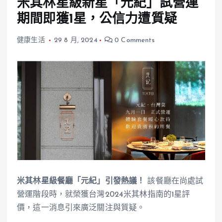
米其林星級新星「元紀」試營運
期間即獲1星，公信力遭質疑
健康生活
29 8 月, 2024
0 Comments
米其林星級餐廳「元紀」引發熱議！
該餐廳在尚處試
營運階段時，就榮獲台灣2024米其林指南的1星評
價，這一消息引來廣泛關注與質疑。