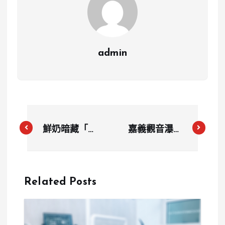
admin
鮮奶暗藏「致
嘉義觀音瀑布
痘黑洞」！專
免費入園！9
家警告：飲用
月4日首度開
乳製品恐引發
放，探索隱藏
Related Posts
嚴重皮膚問題
美食和療癒手
作體驗