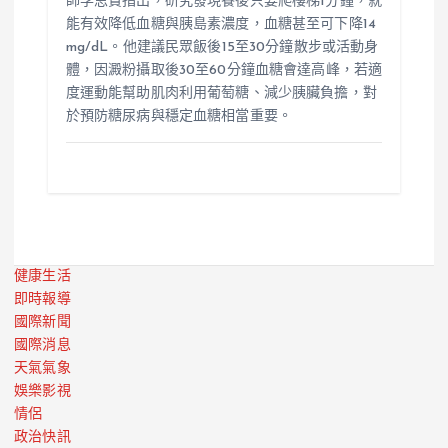
師李思賢指出，研究發現餐後只要爬樓梯1分鐘，就
能有效降低血糖與胰島素濃度，血糖甚至可下降14
mg/dL。他建議民眾飯後15至30分鐘散步或活動身
體，因澱粉攝取後30至60分鐘血糖會達高峰，若適
度運動能幫助肌肉利用葡萄糖、減少胰臟負擔，對
於預防糖尿病與穩定血糖相當重要。
健康生活
即時報導
國際新聞
國際消息
天氣氣象
娛樂影視
情侶
政治快訊