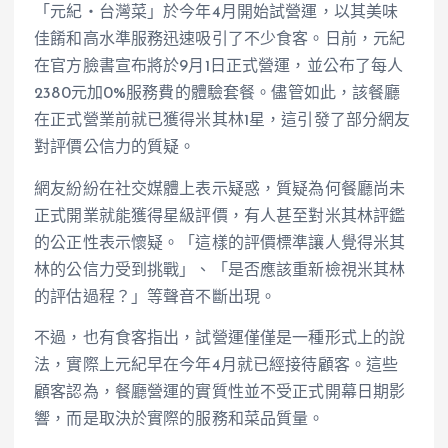
「元紀‧台灣菜」於今年4月開始試營運，以其美味
佳餚和高水準服務迅速吸引了不少食客。日前，元紀
在官方臉書宣布將於9月1日正式營運，並公布了每人
2380元加0%服務費的體驗套餐。儘管如此，該餐廳
在正式營業前就已獲得米其林1星，這引發了部分網友
對評價公信力的質疑。
網友紛紛在社交媒體上表示疑惑，質疑為何餐廳尚未
正式開業就能獲得星級評價，有人甚至對米其林評鑑
的公正性表示懷疑。「這樣的評價標準讓人覺得米其
林的公信力受到挑戰」、「是否應該重新檢視米其林
的評估過程？」等聲音不斷出現。
不過，也有食客指出，試營運僅僅是一種形式上的說
法，實際上元紀早在今年4月就已經接待顧客。這些
顧客認為，餐廳營運的實質性並不受正式開幕日期影
響，而是取決於實際的服務和菜品質量。