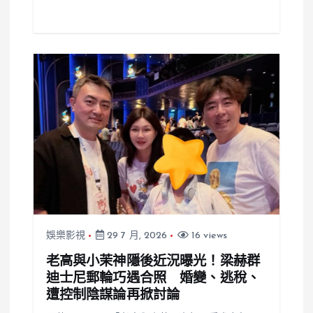
娛樂影視
29 7 月, 2026
16 views
老高與小茉神隱後近況曝光！梁赫群
迪士尼郵輪巧遇合照 婚變、逃稅、
遭控制陰謀論再掀討論