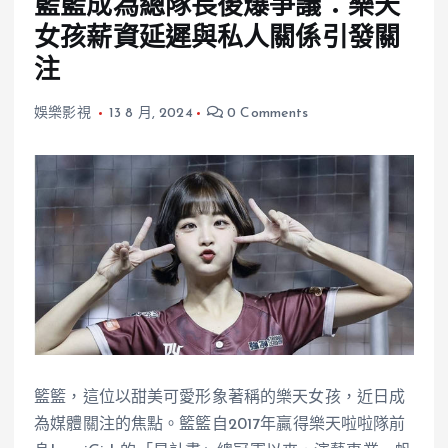
籃籃成為總隊長後爆爭議：樂天
女孩薪資延遲與私人關係引發關
注
娛樂影視
13 8 月, 2024
0 Comments
籃籃，這位以甜美可愛形象著稱的樂天女孩，近日成
為媒體關注的焦點。籃籃自2017年贏得樂天啦啦隊前