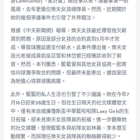
身LamiGirls的「星計畫」總冠軍以來，演藝事業一帆
風順，去年更擔任樂天女孩總隊長。然而，近期關於
她的幾個爭議事件也引發了外界關注。
根據《中天新聞網》報導，樂天女孩最近爆發拖欠薪
資的問題，原因是部分女孩的合約直到5月中才完
成，導致球團延遲支付薪水。此事件爆出後，樂天女
孩元老級成員如巫苡萱和林岱縈已經確認收到了薪
資。然而，本刊獲悉，籃籃曾與其他女孩協商一起寄
信向球團爭取合約問題，但最終未能寄出，據說是因
為她擔心得罪球團高層。
此外，籃籃的私人生活也引發了不少議論。她在今年7
月16日迎來28歲生日，但在生日隔天的社交媒體發文
中，僅有來自威廉瓊斯盃中華藍啦啦隊Luxy Girls的生
日祝福，卻未見樂天女孩隊員的祝福。進一步觀察她
的社交媒體，發現籃籃多與前隊友如林襄、李多慧互
動頻繁，而與現任樂天女孩隊員的聯絡顯得較少。