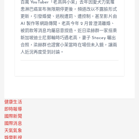
百萬 YouTuber「老高與小茉」去年因愛犬力氣罹
患淋巴癌宣布無限期停更後，頻道改以不露臉形式
更新，引發婚變、逃稅遭罰、遭控制，甚至影片由
AI 製作等網路傳聞。老高今年 2 月曾澄清離婚、
被罰款等消息均屬惡意捏造。近日梁赫群一家搭乘
新加坡迪士尼郵輪時巧遇老高，妻子 Stacey 曬出
合照，梁赫群也證實小茉當時在場但未入鏡，讓兩
人近況再度受到討論。
健康生活
即時報導
國際新聞
國際消息
天氣氣象
娛樂影視