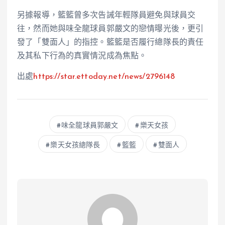
另據報導，籃籃曾多次告誡年輕隊員避免與球員交
往，然而她與味全龍球員郭嚴文的戀情曝光後，更引
發了「雙面人」的指控。籃籃是否履行總隊長的責任
及其私下行為的真實情況成為焦點。
出處
https://star.ettoday.net/news/2796148
味全龍球員郭嚴文
樂天女孩
樂天女孩總隊長
籃籃
雙面人