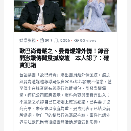
娛樂影視
29 7 月, 2026
20 views
歐巴尚青嚴之、曼青爆婚外情！錄音
間激戰傳聞震撼樂壇 本人認了：確
實犯錯
台語樂團「歐巴尚青」爆出團員婚外情風波，嚴之
與曼青遭媒體報導疑似自2024年起發展不倫戀，甚
至傳出在錄音間有親密行為遭抓包，引發樂壇震
驚。經紀公司回應表示，爆料內容與事實有出入；
不過嚴之承認自己在婚姻上確實犯錯，已與妻子協
商完畢，未來會以家庭為重。曼青則表示已結束前
段婚姻，對自己的錯誤行為深感抱歉。事件也讓外
界關注歐巴尚青後續團體活動是否受到影響。