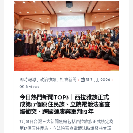
主管介入後大
快人心
即時報導
,
政治快訊
,
社會新聞
31 7 月, 2026
8 views
今日熱門新聞TOP3｜西拉雅族正式
成第17個原住民族、立院電競法審查
爆衝突、跨國運毒案重判12年
7月31日台灣三大新聞焦點包括西拉雅族正式核定為
第17個原住民族、立法院審查電競法時爆發林宜瑾