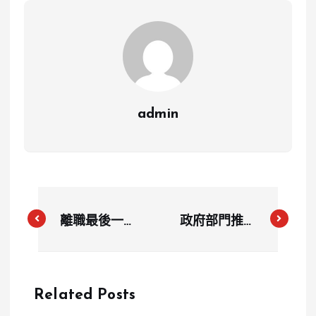
admin
離職最後一天
政府部門推卸
遭人資要求
責任！南投矽
「檢查手
礦開採陷僵局
機」！網友控
北原公司怒控
Related Posts
訴侵犯隱私，
官僚失職