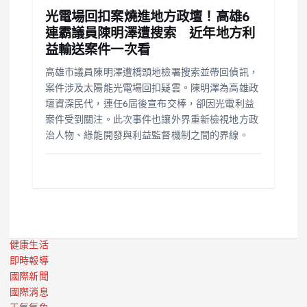
光電場回扣案燒進地方政壇！高雄6
連霸議員陳明澤遭搜索 近年地方利
益輸送案件一次看
高雄市議員陳明澤遭橋頭地檢署搜索並帶回偵訊，
案件涉及太陽能光電場回扣疑雲。陳明澤為高雄政
壇資深民代，連任6屆後宣布交棒，卻因光電利益
案件受到關注。此次事件也讓外界重新檢視地方政
治人物、綠能開發與利益監督機制之間的界線。
健康生活
即時報導
國際新聞
國際消息