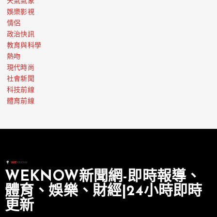
天氣氣象
娛樂影視
情侶
政治快訊
教育與科學
熱吻
現代時尚
社會新聞
科技前線
體育前線
WEKNOW新聞網-即時報導、
體育、娛樂、財經|24小時即時
更新