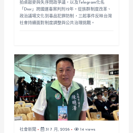
拍桌敲麥與失序問政爭議，以及Telegram化名
「Dior」跨國運毒案判刑12年。從族群制度改革、
政治議場文化到毒品犯罪防制，三起事件反映台灣
社會持續面對制度調整與公共治理挑戰。
社會新聞
31 7 月, 2026
14 views