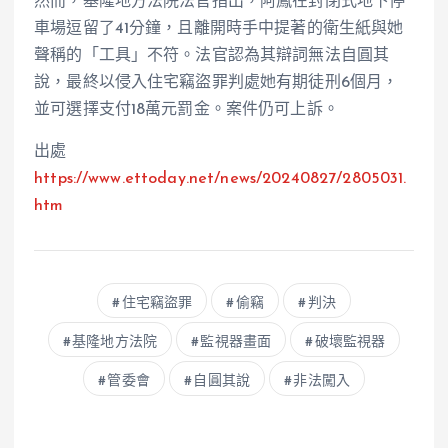
然而，基隆地方法院法官指出，阿鳳在封閉式地下停
車場逗留了41分鐘，且離開時手中提著的衛生紙與她
聲稱的「工具」不符。法官認為其辯詞無法自圓其
說，最終以侵入住宅竊盜罪判處她有期徒刑6個月，
並可選擇支付18萬元罰金。案件仍可上訴。
出處
https://www.ettoday.net/news/20240827/2805031.
htm
住宅竊盜罪
偷竊
判決
基隆地方法院
監視器畫面
破壞監視器
管委會
自圓其說
非法闖入