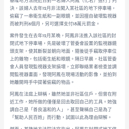
基隆地方法院近日對一名婦人阿鳳（化名）進行了判
決，該婦人去年12月非法闖入某社區的地下停車場，
偷竊了一串衛生紙和一副眼鏡，並因擅自破壞監視器
而被判刑6個月，另可選擇支付18萬元罰金。
案件發生在去年12月某晚，阿鳳非法進入該社區的封
閉式地下停車場，先是破壞了管委會設置的監視器鏡
頭支架，使其斷裂並朝向地面，隨後徒手竊取停車位
上的雜物，包括衛生紙和眼鏡。隔日早晨，社區管委
會人員發現監視器支架損壞，立即聯絡業者檢查並調
閱監視器畫面，發現阿鳳在現場活動的影像，並拍到
她離開時手中提著偷竊的物品。
阿鳳在法庭上辯稱，雖然她並非社區住戶，但曾在附
近工作，她所做的僅僅是回去取回自己的工具。她強
調自己是「善良溫和的人」，甚至聲稱自己是為了
「幫助人民百姓」而行動，試圖以此為理由辯解。