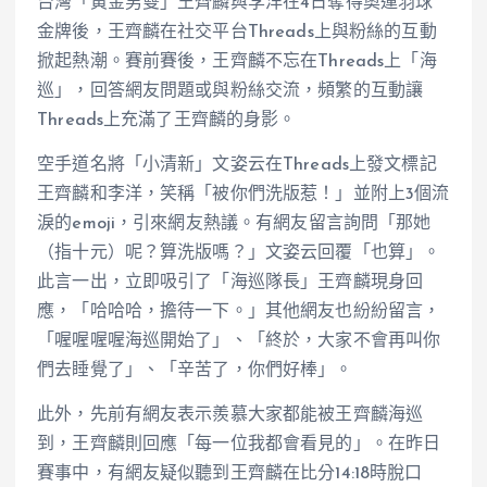
台灣「黃金男雙」王齊麟與李洋在4日奪得奧運羽球
金牌後，王齊麟在社交平台Threads上與粉絲的互動
掀起熱潮。賽前賽後，王齊麟不忘在Threads上「海
巡」，回答網友問題或與粉絲交流，頻繁的互動讓
Threads上充滿了王齊麟的身影。
空手道名將「小清新」文姿云在Threads上發文標記
王齊麟和李洋，笑稱「被你們洗版惹！」並附上3個流
淚的emoji，引來網友熱議。有網友留言詢問「那她
（指十元）呢？算洗版嗎？」文姿云回覆「也算」。
此言一出，立即吸引了「海巡隊長」王齊麟現身回
應，「哈哈哈，擔待一下。」其他網友也紛紛留言，
「喔喔喔喔海巡開始了」、「終於，大家不會再叫你
們去睡覺了」、「辛苦了，你們好棒」。
此外，先前有網友表示羨慕大家都能被王齊麟海巡
到，王齊麟則回應「每一位我都會看見的」。在昨日
賽事中，有網友疑似聽到王齊麟在比分14:18時脫口