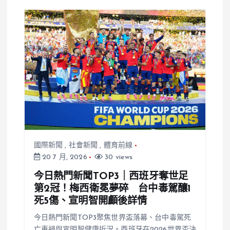
發熱議
國際新聞
,
社會新聞
,
體育前線
20 7 月, 2026
30 views
今日熱門新聞TOP3｜西班牙奪世足
第2冠！梅西衛冕夢碎 台中毒駕釀1
死5傷、宣明智開顱後詳情
今日熱門新聞TOP3聚焦世界盃落幕、台中毒駕死
亡車禍與宣明智健康近況。西班牙在2026世界盃決