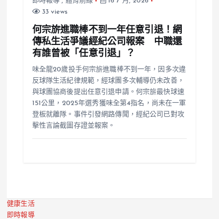
即時報導
,
體育前線
16 7 月, 2026
33 views
何宗旂進職棒不到一年任意引退！網
傳私生活爭議經紀公司報案 中職還
有誰曾被「任意引退」？
味全龍20歲投手何宗旂進職棒不到一年，因多次違
反球隊生活紀律規範，經球團多次輔導仍未改善，
與球團協商後提出任意引退申請。何宗旂最快球速
151公里，2025年選秀獲味全第4指名，尚未在一軍
登板就離隊。事件引發網路傳聞，經紀公司已對攻
擊性言論截圖存證並報案。
健康生活
即時報導