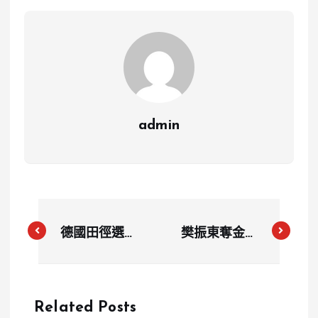
admin
德國田徑選手
樊振東奪金點
古爾特太早慶
燃桌球熱潮，
祝憾失晉級，
網購平台銷量
0.01秒差距引
暴增四倍
Related Posts