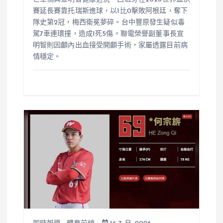
賽延長賽靠托瑞斯進球，以1比0擊敗阿根廷，奪下
隊史第2冠，梅西衛冕夢碎。台中豐原發生疑似毒
駕7車連環撞，造成1死5傷。聯電榮譽副董事長宣
明智則因顱內出血接受開顱手術，家屬透露目前病
情穩定。