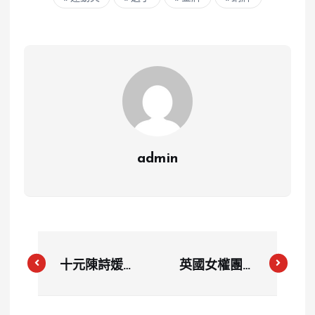
admin
十元陳詩媛遭
英國女權團體
酸民攻擊 王
質疑林郁婷奪
齊麟力挺，粉
金引發爭議：