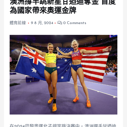
澳洲撐竿跳新星甘迺迪奪金 首度
為國家帶來奧運金牌
體育前線
9 8 月, 2024
0 Comments
在2024巴黎奧運女子撐竿跳決賽中，澳洲選手甘迺迪