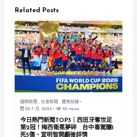
絲熱議其「陽
攻擊言論遭全
Related Posts
光特質」
球網友譴責
國際新聞
,
社會新聞
,
體育前線
20 7 月, 2026
30 views
今日熱門新聞TOP3｜西班牙奪世足
第2冠！梅西衛冕夢碎 台中毒駕釀1
死5傷、宣明智開顱後詳情