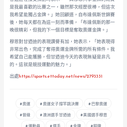
是我最喜歡的比賽之一，雖然那次經歷很棒，但這次
我希望能獨占金牌。」她回顧道，自布達佩斯世錦賽
後，她每天都在為這一刻而準備，「布達佩斯的那一
晚很精彩，但我的下一個目標是奪取奧運金牌。」
穆恩對甘迺迪的表現讚譽有加，她表示，「她表現得
非常出色，完成了奪得奧運金牌所需的所有條件。我
希望自己能獲勝，但甘迺迪今天的表現無疑是非凡
的。這就是競技運動的魅力。」
出處
https://sports.ettoday.net/news/2793331
奧運
奧運女子撐竿跳決賽
巴黎奧運
晉級
澳洲選手甘迺迪
美國選手穆恩
運動員
選手
金牌
銅牌