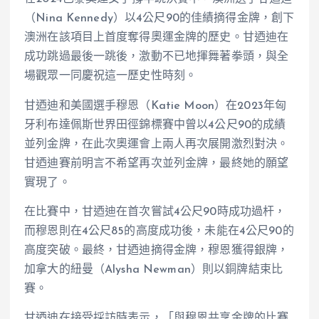
（Nina Kennedy）以4公尺90的佳績摘得金牌，創下
澳洲在該項目上首度奪得奧運金牌的歷史。甘迺迪在
成功跳過最後一跳後，激動不已地揮舞著拳頭，與全
場觀眾一同慶祝這一歷史性時刻。
甘迺迪和美國選手穆恩（Katie Moon）在2023年匈
牙利布達佩斯世界田徑錦標賽中曾以4公尺90的成績
並列金牌，在此次奧運會上兩人再次展開激烈對決。
甘迺迪賽前明言不希望再次並列金牌，最終她的願望
實現了。
在比賽中，甘迺迪在首次嘗試4公尺90時成功過杆，
而穆恩則在4公尺85的高度成功後，未能在4公尺90的
高度突破。最終，甘迺迪摘得金牌，穆恩獲得銀牌，
加拿大的紐曼（Alysha Newman）則以銅牌結束比
賽。
甘迺迪在接受採訪時表示，「與穆恩共享金牌的比賽