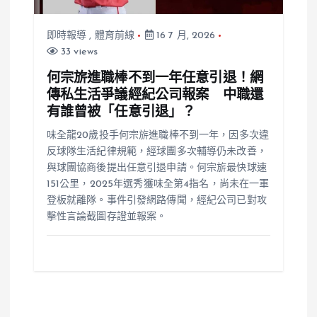
即時報導
,
體育前線
16 7 月, 2026
33 views
何宗旂進職棒不到一年任意引退！網
傳私生活爭議經紀公司報案 中職還
有誰曾被「任意引退」？
味全龍20歲投手何宗旂進職棒不到一年，因多次違
反球隊生活紀律規範，經球團多次輔導仍未改善，
與球團協商後提出任意引退申請。何宗旂最快球速
151公里，2025年選秀獲味全第4指名，尚未在一軍
登板就離隊。事件引發網路傳聞，經紀公司已對攻
擊性言論截圖存證並報案。