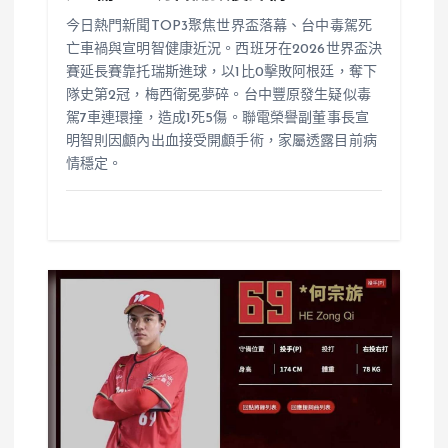
今日熱門新聞TOP3聚焦世界盃落幕、台中毒駕死
亡車禍與宣明智健康近況。西班牙在2026世界盃決
賽延長賽靠托瑞斯進球，以1比0擊敗阿根廷，奪下
隊史第2冠，梅西衛冕夢碎。台中豐原發生疑似毒
駕7車連環撞，造成1死5傷。聯電榮譽副董事長宣
明智則因顱內出血接受開顱手術，家屬透露目前病
情穩定。