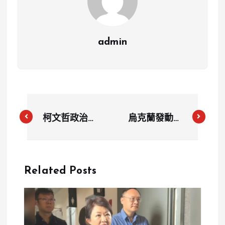
admin
柯文哲政治獻
烏克蘭發動最
金風波加劇：
大規模無人機
會計師漏報、
攻擊 目標鎖
財務長失職，
定俄軍四大軍
Related Posts
黨內高層接受
事機場
處分