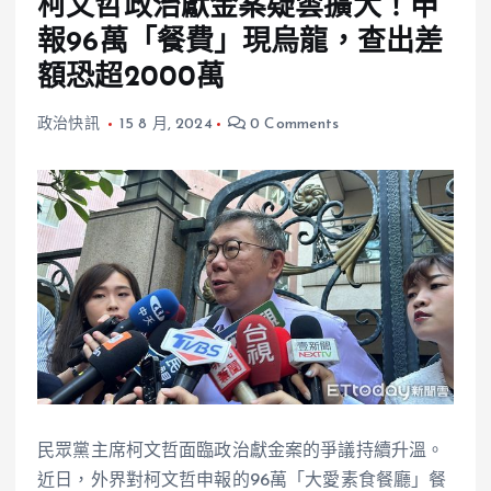
柯文哲政治獻金案疑雲擴大！申
報96萬「餐費」現烏龍，查出差
額恐超2000萬
政治快訊
15 8 月, 2024
0 Comments
民眾黨主席柯文哲面臨政治獻金案的爭議持續升溫。
近日，外界對柯文哲申報的96萬「大愛素食餐廳」餐