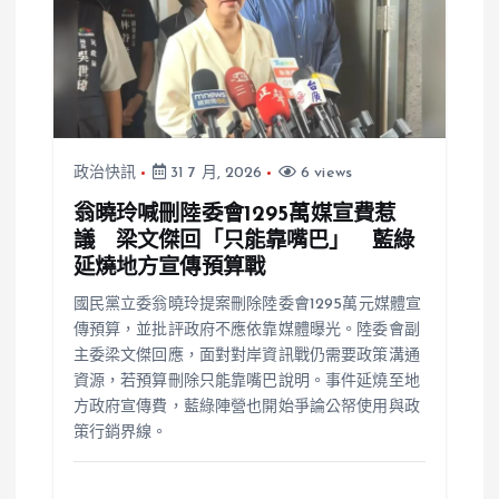
政治快訊
31 7 月, 2026
6 views
翁曉玲喊刪陸委會1295萬媒宣費惹
議 梁文傑回「只能靠嘴巴」 藍綠
延燒地方宣傳預算戰
國民黨立委翁曉玲提案刪除陸委會1295萬元媒體宣
傳預算，並批評政府不應依靠媒體曝光。陸委會副
主委梁文傑回應，面對對岸資訊戰仍需要政策溝通
資源，若預算刪除只能靠嘴巴說明。事件延燒至地
方政府宣傳費，藍綠陣營也開始爭論公帑使用與政
策行銷界線。