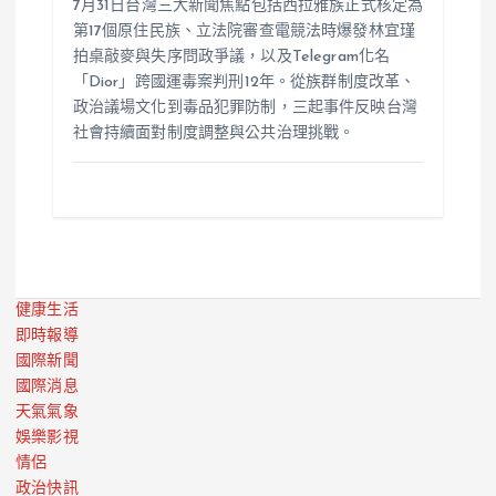
7月31日台灣三大新聞焦點包括西拉雅族正式核定為
第17個原住民族、立法院審查電競法時爆發林宜瑾
拍桌敲麥與失序問政爭議，以及Telegram化名
「Dior」跨國運毒案判刑12年。從族群制度改革、
政治議場文化到毒品犯罪防制，三起事件反映台灣
社會持續面對制度調整與公共治理挑戰。
健康生活
即時報導
國際新聞
國際消息
天氣氣象
娛樂影視
情侶
政治快訊