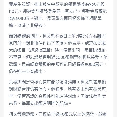
費產生質疑，指出報告中顯示的餐費單據為960元與
110元，卻被會計師誤登為同一筆支出，導致金額顯示
為960110元。對此，民眾黨方面已經公佈了相關單
據，澄清了此錯誤。
面對媒體的追問，柯文哲在15日上午7時5分左右離開
家門前，對此事件作出了回應。他表示，處理如此龐
大的帳目（超過18萬筆）時，偶爾出現一兩筆錯誤並
不罕見，但若誤差達到近2000萬則實在難以接受。他
透露，目前調查發現的差額可能已經超過2000萬元，
仍在進一步查證中。
當被詢問是否擔心這可能涉及貪污時，柯文哲表示他
對財務管理仍有信心。他強調，所有支出均有憑證可
查，儘管憑證的合理性可能有待討論，但從法律角度
來看，每筆支出都有明確的記錄。
柯文哲還透露，已經檢查過40萬元以上的憑證，並繼