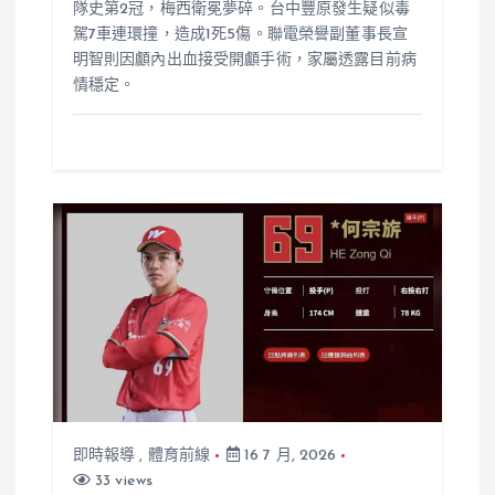
隊史第2冠，梅西衛冕夢碎。台中豐原發生疑似毒
駕7車連環撞，造成1死5傷。聯電榮譽副董事長宣
明智則因顱內出血接受開顱手術，家屬透露目前病
情穩定。
即時報導
,
體育前線
16 7 月, 2026
33 views