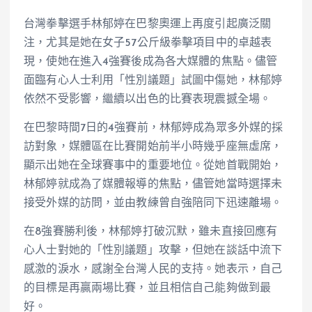
台灣拳擊選手林郁婷在巴黎奧運上再度引起廣泛關
注，尤其是她在女子57公斤級拳擊項目中的卓越表
現，使她在進入4強賽後成為各大媒體的焦點。儘管
面臨有心人士利用「性別議題」試圖中傷她，林郁婷
依然不受影響，繼續以出色的比賽表現震撼全場。
在巴黎時間7日的4強賽前，林郁婷成為眾多外媒的採
訪對象，媒體區在比賽開始前半小時幾乎座無虛席，
顯示出她在全球賽事中的重要地位。從她首戰開始，
林郁婷就成為了媒體報導的焦點，儘管她當時選擇未
接受外媒的訪問，並由教練曾自強陪同下迅速離場。
在8強賽勝利後，林郁婷打破沉默，雖未直接回應有
心人士對她的「性別議題」攻擊，但她在談話中流下
感激的淚水，感謝全台灣人民的支持。她表示，自己
的目標是再贏兩場比賽，並且相信自己能夠做到最
好。