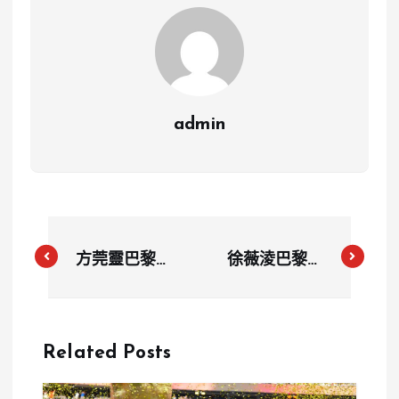
admin
方莞靈巴黎奧
徐薇淩巴黎奧
運斬獲女子
運首回合挑戰
49公斤級第6
波折，推桿失
名！打破全國
誤影響排名，
Related Posts
紀錄仍寄望亞
台灣另一選手