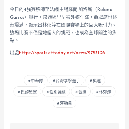
今日的4強賽移師至法網主場羅蘭·加洛斯（Roland
Garros）舉行，媒體區早早被外媒佔滿，觀眾席也逐
漸爆滿，顯示出林郁婷在國際賽場上的巨大吸引力。
這場比賽不僅是她個人的挑戰，也成為全球關注的焦
點。
出處
https://sports.ettoday.net/news/2793106
中華隊
台灣拳擊選手
奧運
巴黎奧運
性別議題
晉級
林郁婷
運動員