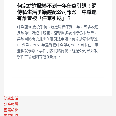
何宗旂進職棒不到一年任意引退！網
傳私生活爭議經紀公司報案 中職還
有誰曾被「任意引退」？
味全龍20歲投手何宗旂進職棒不到一年，因多次違
反球隊生活紀律規範，經球團多次輔導仍未改善，
與球團協商後提出任意引退申請。何宗旂最快球速
151公里，2025年選秀獲味全第4指名，尚未在一軍
登板就離隊。事件引發網路傳聞，經紀公司已對攻
擊性言論截圖存證並報案。
健康生活
即時報導
國際新聞