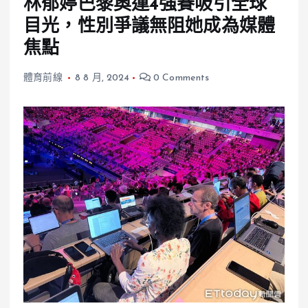
林郁婷巴黎奧運4強賽吸引全球
目光，性別爭議無阻她成為媒體
焦點
體育前線
8 8 月, 2024
0 Comments