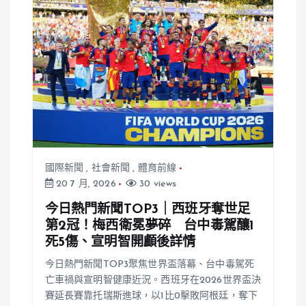
運頒獎台
錢珮芸表現起
伏
國際新聞
,
社會新聞
,
體育前線
20 7 月, 2026
30 views
今日熱門新聞TOP3｜西班牙奪世足
第2冠！梅西衛冕夢碎 台中毒駕釀1
死5傷、宣明智開顱後詳情
今日熱門新聞TOP3聚焦世界盃落幕、台中毒駕死
亡車禍與宣明智健康近況。西班牙在2026世界盃決
賽延長賽靠托瑞斯進球，以1比0擊敗阿根廷，奪下