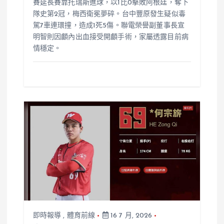
賽延長賽靠托瑞斯進球，以1比0擊敗阿根廷，奪下
隊史第2冠，梅西衛冕夢碎。台中豐原發生疑似毒
駕7車連環撞，造成1死5傷。聯電榮譽副董事長宣
明智則因顱內出血接受開顱手術，家屬透露目前病
情穩定。
即時報導
,
體育前線
16 7 月, 2026