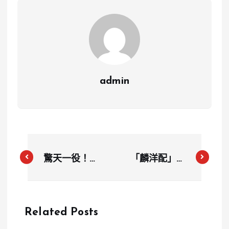
admin
驚天一役！萊
「麟洋配」奧
爾斯9秒79奪
運二連霸 全
巴黎奧運男子
台沸騰 華視
100公尺金牌
收視創新高
Related Posts