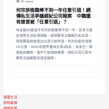
31 views
何宗旂進職棒不到一年任意引退！網
傳私生活爭議經紀公司報案 中職還
有誰曾被「任意引退」？
味全龍20歲投手何宗旂進職棒不到一年，因多次違
反球隊生活紀律規範，經球團多次輔導仍未改善，
與球團協商後提出任意引退申請。何宗旂最快球速
151公里，2025年選秀獲味全第4指名，尚未在一軍
登板就離隊。事件引發網路傳聞，經紀公司已對攻
擊性言論截圖存證並報案。
健康生活
即時報導
國際新聞