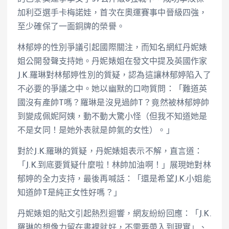
加利亞選手卡梅諾娃，首次在奧運賽事中晉級四強，
至少確保了一面銅牌的榮譽。
林郁婷的性別爭議引起國際關注，而知名網紅丹妮婊
姐公開發聲支持她。丹妮婊姐在發文中提及英國作家
J.K.羅琳對林郁婷性別的質疑，認為這讓林郁婷陷入了
不必要的爭議之中。她以幽默的口吻質問：「難道英
國沒有產帥T嗎？羅琳是沒見過帥T？竟然被林郁婷帥
到變成佩妮阿姨，動不動大驚小怪（但我不知道她是
不是女同！是她外表就是帥氣的女性）。」
對於J.K.羅琳的質疑，丹妮婊姐表示不解，直言道：
「J.K.到底要質疑什麼啦！林帥加油啊！」展現她對林
郁婷的全力支持，最後再喊話：「還是希望J.K.小姐能
知道帥T是純正女性好嗎？」
丹妮婊姐的貼文引起熱烈迴響，網友紛紛回應：「J.K.
羅琳的想像力留在書裡就好，不需要帶入到現實」、