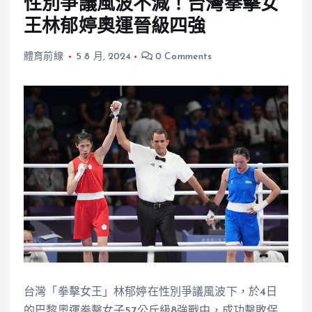
性別爭議風波不減！台灣拳擊女
王林郁婷奧運晉級四強
體育前線
5 8 月, 2024
0 Comments
台灣「拳擊女王」林郁婷在性別爭議風波下，於4日
的巴黎奧運拳擊女子57公斤級8強戰中，成功擊敗保