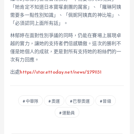
「她肯定不知道日本寶塚劇團的厲害」、「羅琳阿姨
需要多一點性別知識」、「佩妮阿姨真的神比喻」、
「必須認同上面所有話」。
林郁婷在面對性別爭議的同時，仍能在賽場上展現卓
越的實力，讓她的支持者們倍感驕傲。這次的勝利不
僅是她個人的成就，更是對所有支持她的粉絲們的一
次有力回應。
出處
https://star.ettoday.net/news/2791131
中華隊
奧運
巴黎奧運
晉級
運動員