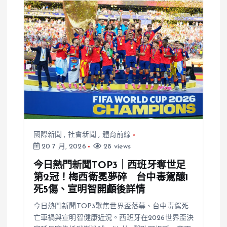
國際新聞
,
社會新聞
,
體育前線
20 7 月, 2026
28 views
今日熱門新聞TOP3｜西班牙奪世足
第2冠！梅西衛冕夢碎 台中毒駕釀1
死5傷、宣明智開顱後詳情
今日熱門新聞TOP3聚焦世界盃落幕、台中毒駕死
亡車禍與宣明智健康近況。西班牙在2026世界盃決