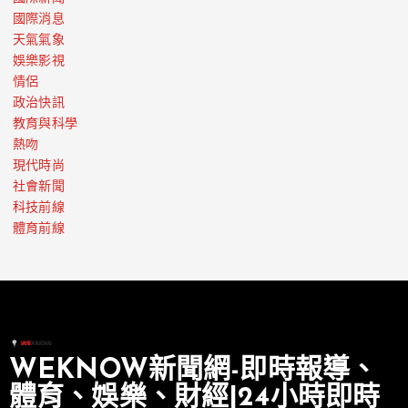
國際消息
天氣氣象
娛樂影視
情侶
政治快訊
教育與科學
熱吻
現代時尚
社會新聞
科技前線
體育前線
WEKNOW新聞網-即時報導、
體育、娛樂、財經|24小時即時