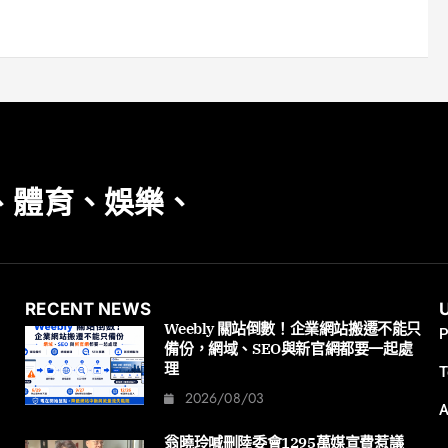
、體育、娛樂、
RECENT NEWS
Weebly 關站倒數！企業網站搬遷不能只
P
備份，網域、SEO與新官網都要一起處
理
T
2026/08/03
A
翁曉玲喊刪陸委會1295萬媒宣費惹議