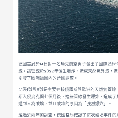
德國當局於14日對一名烏克蘭籍男子發出了國際通緝令，
線，該管線於2022年發生爆炸，造成天然氣外洩，進
引發了歐洲範圍內的跨國調查。
北溪1號與2號是主要連接俄羅斯與歐洲的天然氣管線，
斯入侵烏克蘭七個月後，這些管線發生爆炸，造成了
遭到人為破壞，並且破壞的原因為「強烈爆炸」。
經過近兩年的調查，德國當局確認了這次破壞事件的嫌疑