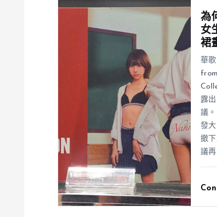
為
女
裙
華歌
fr
Co
露出
議。
發大
撤下
議再
Con