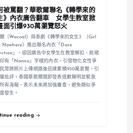
何被罵翻？華歌爾聯名《轉學來的
生》內衣廣告翻車 女學生教室掀
畫面引爆930萬瀏覽怒火
爾（Wacoal）與泰劇《轉學來的女生》（Girl
om Nowhere）推出聯名內衣「Dare
llection」，卻因廣告中女學生在教室解扣、掀裙
印有「Nanno」字樣的內衣，引發物化女性爭
民眾將照片上傳網路後迅速累積930萬瀏覽，引
量批評。泰國華歌爾隨即發表道歉聲明並緊急
所有海報，表示未來將加強審查，避免類似爭
度發生。
tinue reading