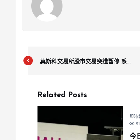
莫斯科交易所股市交易突遭暫停 系統
故障引發全球關注
Related Posts
即時
21
今