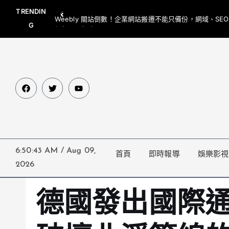
TRENDIN
Weebly 關站倒數！企業網站搬遷不能只備份，網域、SE
G
網都要一起處理
6:50:44 AM
/
Aug 09,
首頁
即時報導
娛樂影視
2026
德國發出國際通