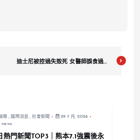
迪士尼被控過失致死 女醫師誤食過敏
原去世 訴訟是否應該進行仲裁引發法
律爭議
報導
,
國際消息
,
社會新聞
29 7 月, 2026
 views
日熱門新聞TOP3｜熊本7.1強震後永