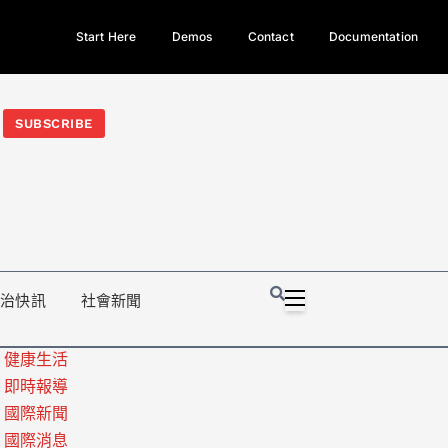
Start Here
Demos
Contact
Documentation
今日熱門新聞TOP3｜西拉雅族正式成第17個原住民族、立院電競
光電場回扣
法審查爆衝突、跨國運毒案重判12年
地方利益輸
SUBSCRIBE
政治快訊
社會新聞
健康生活
即時報導
國際新聞
國際消息