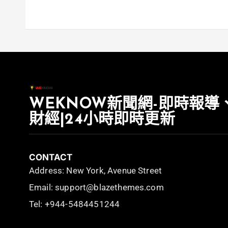
WEKNOW新聞網-即時報導
財經|24小時即時更新
CONTACT
Address: New York, Avenue Street
Email: support@blazethemes.com
Tel: +944-5484451244