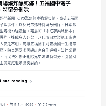
商場爆炸釀死傷！五福國中電子
、特留分刪除
熱門新聞TOP3聚焦熊本強震災情、高雄五福國
子煙事件，以及兄弟姊妹特留分刪除。日本熊
生規模7.1強震後，嘉島町「永旺夢樂城熊本」
爆炸，造成多人死傷，八代市日本製紙工廠也
人安危不明。高雄五福國中則查獲國一生攜帶
煙，陳其邁要求周邊店家合作通報。法律議題
，《民法》修正刪除兄弟姊妹特留分，引發財
主與家庭繼承衝突討論。
tinue reading
消息
17 3 月, 2026
213 views