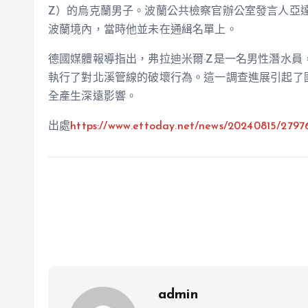
Z）的烏克蘭男子。波蘭公共檢察官辦公室發言人亞達米雅
波蘭境內，當時他並未在通緝名單上。
德國媒體報導指出，弗拉迪米爾·Z是一名男性潛水員
執行了對北溪管線的破壞行為。這一調查進展引起了
全產生深遠影響。
出處
https://www.ettoday.net/news/20240815/2797
admin