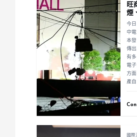
旺
煙
今日
中電
本發
傳出
有多
電子
方面
產自
Con
國際