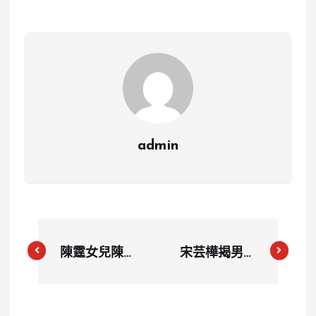
admin
陳霆女兒陳映
宋芸樺揭男友
彤秘密參賽城
身分：上市公
市小姐獲佳績
司區塊鏈專