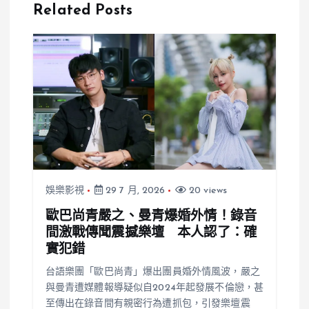
父親現場暖心
家，為進修赴
Related Posts
安慰
美前特別花費
三萬元
娛樂影視
29 7 月, 2026
20 views
歐巴尚青嚴之、曼青爆婚外情！錄音
間激戰傳聞震撼樂壇 本人認了：確
實犯錯
台語樂團「歐巴尚青」爆出團員婚外情風波，嚴之
與曼青遭媒體報導疑似自2024年起發展不倫戀，甚
至傳出在錄音間有親密行為遭抓包，引發樂壇震