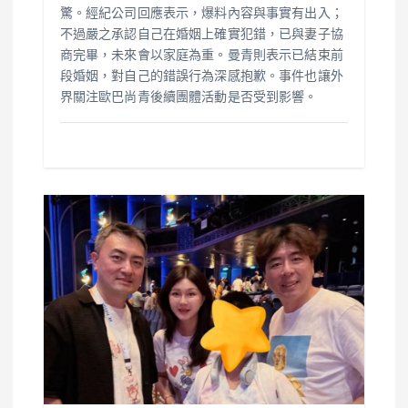
驚。經紀公司回應表示，爆料內容與事實有出入；
不過嚴之承認自己在婚姻上確實犯錯，已與妻子協
商完畢，未來會以家庭為重。曼青則表示已結束前
段婚姻，對自己的錯誤行為深感抱歉。事件也讓外
界關注歐巴尚青後續團體活動是否受到影響。