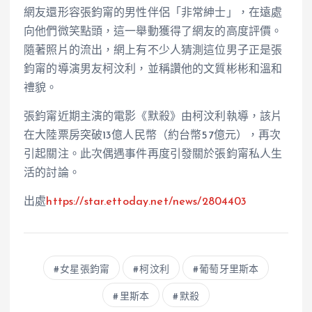
網友還形容張鈞甯的男性伴侶「非常紳士」，在遠處
向他們微笑點頭，這一舉動獲得了網友的高度評價。
隨著照片的流出，網上有不少人猜測這位男子正是張
鈞甯的導演男友柯汶利，並稱讚他的文質彬彬和溫和
禮貌。
張鈞甯近期主演的電影《默殺》由柯汶利執導，該片
在大陸票房突破13億人民幣（約台幣57億元），再次
引起關注。此次偶遇事件再度引發關於張鈞甯私人生
活的討論。
出處
https://star.ettoday.net/news/2804403
女星張鈞甯
柯汶利
葡萄牙里斯本
里斯本
默殺