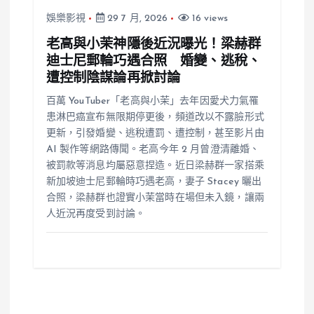
娛樂影視
29 7 月, 2026
16 views
老高與小茉神隱後近況曝光！梁赫群
迪士尼郵輪巧遇合照 婚變、逃稅、
遭控制陰謀論再掀討論
百萬 YouTuber「老高與小茉」去年因愛犬力氣罹
患淋巴癌宣布無限期停更後，頻道改以不露臉形式
更新，引發婚變、逃稅遭罰、遭控制，甚至影片由
AI 製作等網路傳聞。老高今年 2 月曾澄清離婚、
被罰款等消息均屬惡意捏造。近日梁赫群一家搭乘
新加坡迪士尼郵輪時巧遇老高，妻子 Stacey 曬出
合照，梁赫群也證實小茉當時在場但未入鏡，讓兩
人近況再度受到討論。