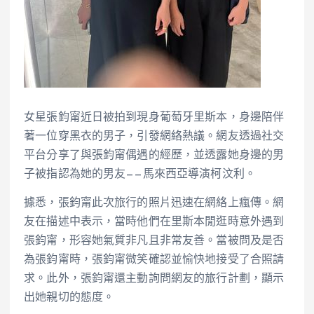
女星張鈞甯近日被拍到現身葡萄牙里斯本，身邊陪伴
著一位穿黑衣的男子，引發網絡熱議。網友透過社交
平台分享了與張鈞甯偶遇的經歷，並透露她身邊的男
子被指認為她的男友——馬來西亞導演柯汶利。
據悉，張鈞甯此次旅行的照片迅速在網絡上瘋傳。網
友在描述中表示，當時他們在里斯本閒逛時意外遇到
張鈞甯，形容她氣質非凡且非常友善。當被問及是否
為張鈞甯時，張鈞甯微笑確認並愉快地接受了合照請
求。此外，張鈞甯還主動詢問網友的旅行計劃，顯示
出她親切的態度。