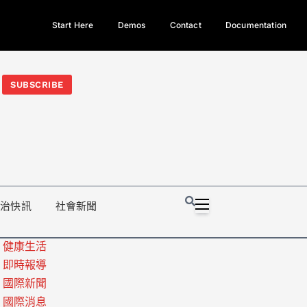
Start Here
Demos
Contact
Documentation
今日熱門新聞TOP3｜西拉雅族正式成第17個原住民族、立院電競
光電場回扣
法審查爆衝突、跨國運毒案重判12年
地方利益輸
SUBSCRIBE
政治快訊
社會新聞
健康生活
即時報導
國際新聞
國際消息