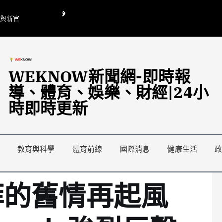
O與新官
翁曉玲喊刪陸委會1295萬媒宣費惹議 梁文傑回「只能靠嘴巴」
藍綠延燒地方宣傳預算戰
WEKNOW新聞網-即時報
導、體育、娛樂、財經|24小
時即時更新
教育與科學
體育前線
國際消息
健康生活
菲的舊情再起風