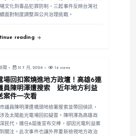
場文化到毒品犯罪防制，三起事件反映台灣社
續面對制度調整與公共治理挑戰。
tinue reading
新聞
31 7 月, 2026
14 views
電場回扣案燒進地方政壇！高雄6連
議員陳明澤遭搜索 近年地方利益
送案件一次看
市議員陳明澤遭橋頭地檢署搜索並帶回偵訊，
涉及太陽能光電場回扣疑雲。陳明澤為高雄政
深民代，連任6屆後宣布交棒，卻因光電利益案
到關注。此次事件也讓外界重新檢視地方政治