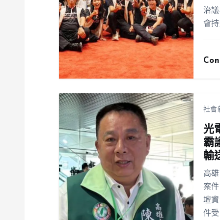
治議
會持
Con
社會
光
霸
輸
高雄
案件
壇資
件受