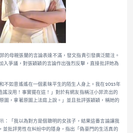
菲的母親張蘭的言論表達不滿，發文指責引發廣泛關注。
日也加入爭議，對張穎穎的言論作出強烈反擊，直接批評她為
和不如意遙遙在一個素昧平生的陌生人身上。我在2023年
。造謠沒用！事實擺在這！」對於有網友指稱汪小菲流出的
找原圖，拿著原圖上法庭上說。」並且批評張穎穎，稱她的
表示：「我以為對方是個聰明的女孩子，結果這番言論讓我
，並批評男性在糾紛中的隱身，指出「偽豪門的生活真的