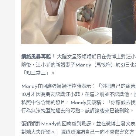
網絡風暴再起！
大陸女星張穎穎近日在微博上對汪小
隨後，汪小菲的新婚妻子Mandy（馬筱梅）於21
「知三當三」。
Mandy在回應張穎穎指控時表示：「別把自己的痛苦
10月才因為朋友認識汪小菲，在這之前並不認識他
私照中包含她的照片，Mandy反駁稱：「你應該去
行為無法掩蓋她過去的污點。該評論後來已被刪除。
張穎穎對Mandy的回應感到驚訝，並在微博上發文
對她大失所望。」張穎穎強調自己一向不會傷害女方