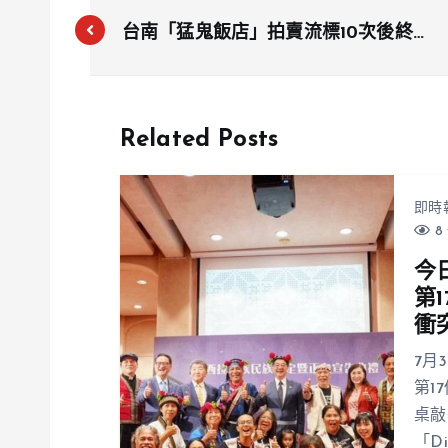
台南「猛鬼飯店」拍賣流標10次後終於
成交，勇者出手打破傳聞陰霾
Related Posts
即時
8 
今
第
衝
7月
第1
桌敲
「D