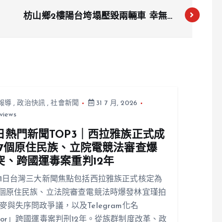
枋山鄉2樓陽台垮塌壓毀兩輛車 幸無人
傷亡
報導
,
政治快訊
,
社會新聞
31 7 月, 2026
views
日熱門新聞TOP3｜西拉雅族正式成
17個原住民族、立院電競法審查爆
突、跨國運毒案重判12年
31日台灣三大新聞焦點包括西拉雅族正式核定為
7個原住民族、立法院審查電競法時爆發林宜瑾拍
麥與失序問政爭議，以及Telegram化名
ior」跨國運毒案判刑12年。從族群制度改革、政