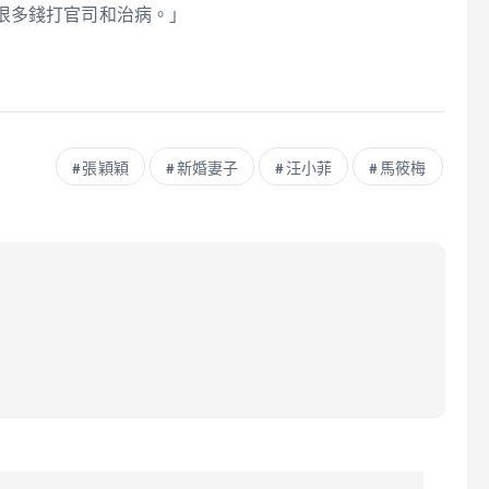
很多錢打官司和治病。」
張穎穎
新婚妻子
汪小菲
馬筱梅