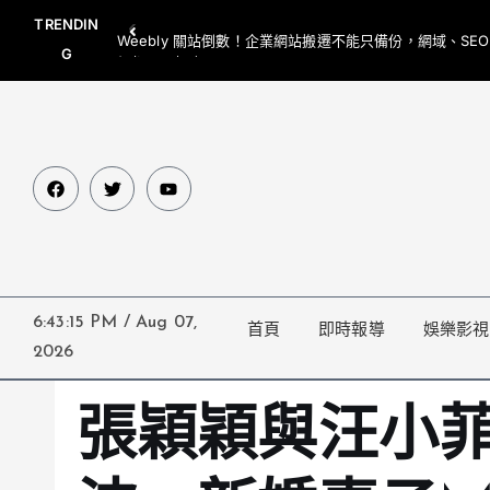
TRENDIN
Weebly 關站倒數！企業網站搬遷不能只備份，網域、SE
G
網都要一起處理
6:43:16 PM
/
Aug 07,
首頁
即時報導
娛樂影視
2026
張穎穎與汪小