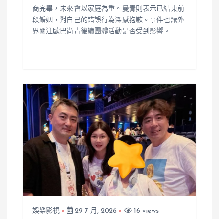
商完畢，未來會以家庭為重。曼青則表示已結束前
段婚姻，對自己的錯誤行為深感抱歉。事件也讓外
界關注歐巴尚青後續團體活動是否受到影響。
娛樂影視
29 7 月, 2026
16 views