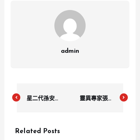
admin
星二代孫安佐
靈異專家張其
與拳王評審爆
錚分享驚悚經
發激烈衝突！
歷：吊橋上遇
現場掐脖子差
青面獠牙，橋
Related Posts
點動手
下「鬼手河」