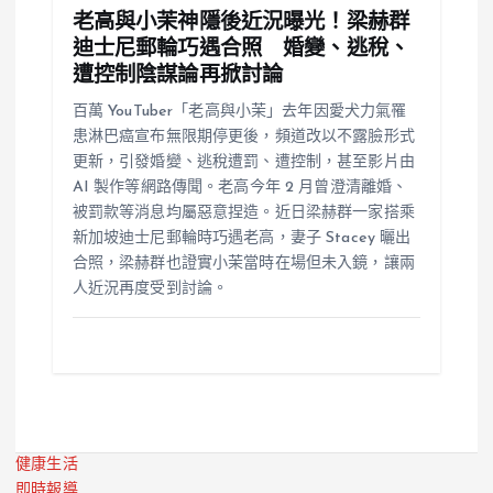
老高與小茉神隱後近況曝光！梁赫群
迪士尼郵輪巧遇合照 婚變、逃稅、
遭控制陰謀論再掀討論
百萬 YouTuber「老高與小茉」去年因愛犬力氣罹
患淋巴癌宣布無限期停更後，頻道改以不露臉形式
更新，引發婚變、逃稅遭罰、遭控制，甚至影片由
AI 製作等網路傳聞。老高今年 2 月曾澄清離婚、
被罰款等消息均屬惡意捏造。近日梁赫群一家搭乘
新加坡迪士尼郵輪時巧遇老高，妻子 Stacey 曬出
合照，梁赫群也證實小茉當時在場但未入鏡，讓兩
人近況再度受到討論。
健康生活
即時報導