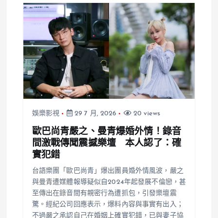
令人毛骨悚然
娛樂影視
29 7 月, 2026
20 views
歐巴尚青嚴之、曼青爆婚外情！錄音
間激戰傳聞震撼樂壇 本人認了：確
實犯錯
台語樂團「歐巴尚青」爆出團員婚外情風波，嚴之
與曼青遭媒體報導疑似自2024年起發展不倫戀，甚
至傳出在錄音間有親密行為遭抓包，引發樂壇震
驚。經紀公司回應表示，爆料內容與事實有出入；
不過嚴之承認自己在婚姻上確實犯錯，已與妻子協