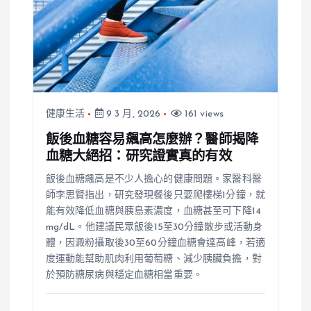
健康生活
9 3 月, 2026
161 views
飯後血糖容易飆高怎麼辦？醫師揭降
血糖大絕招：研究證實真的有效
飯後血糖飆高是不少人擔心的健康問題。家醫科醫
師李思賢指出，研究發現餐後只要爬樓梯1分鐘，就
能有效降低血糖與胰島素濃度，血糖甚至可下降14
mg/dL。他建議民眾飯後15至30分鐘散步或活動身
體，因澱粉攝取後30至60分鐘血糖會達高峰，若適
度運動能幫助肌肉利用葡萄糖、減少胰臟負擔，對
於預防糖尿病與穩定血糖相當重要。