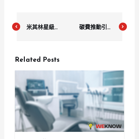
米其林星級新
碳費推動引爭
星「元紀」試
議：環境部政
營運期間即獲
策設計遭遇挑
1星，公信力
戰，專家呼籲
Related Posts
遭質疑
務實應對