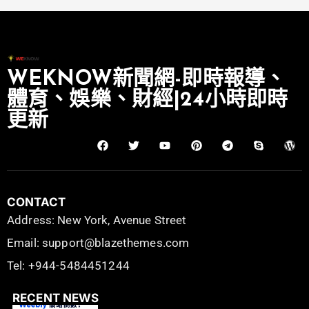
WEKNOW新聞網-即時報導、
體育、娛樂、財經|24小時即時
更新
CONTACT
Address: New York, Avenue Street
Email: support@blazethemes.com
Tel: +944-5484451244
RECENT NEWS