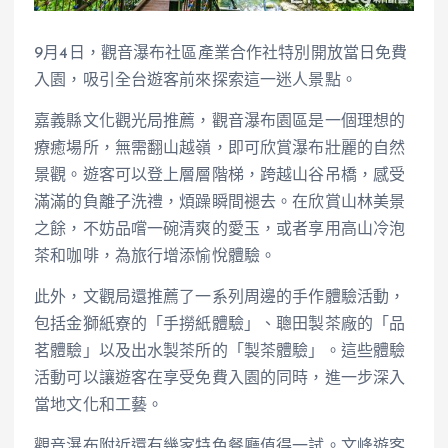
9月4日，觀音瀑布社區產業合作社特別開放當日免費
入園，吸引全台遊客前來探索這一迷人景點。
嘉義縣文化觀光局推薦，觀音瀑布園區是一個理想的
療癒場所，無需翻山越嶺，即可欣賞瀑布壯麗的自然
景觀。遊客可以登上層層階梯，跨越山谷吊橋，感受
滿滿的負離子洗禮，煩躁瞬間褪去。在欣賞山林美景
之餘，不妨品嚐一碗清爽的愛玉，或者享用高山冷泡
茶和咖啡，為旅行增添愉悅體驗。
此外，文觀局還推薦了一系列周邊的手作體驗活動，
包括金獅紙寮的「手撈紙體驗」、聰田製茶廠的「品
茗體驗」以及出水製茶所的「製茶體驗」。這些體驗
活動可以讓遊客在享受免費入園的同時，進一步深入
當地文化和工藝。
觀音瀑布附近還有幾家特色餐廳值得一試。文峰遊客