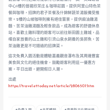
中心1樓的晉揚欣茶庄＆咖啡莊園，提供阿里山特色茶
餐與咖啡，招牌的君子茶餐及什錦鮮蔬茶湯飯備受推
崇。2樓的山坡咖啡則擁有絕佳窗景，提供麻油雞湯
麵、苦茶油雞湯麵及輕食飲品，成為遊客的舒適休息
站。喜歡土雞料理的遊客可以前往新田園土雞城，品
嚐自家放養的山土雞和引流山泉水飼養的吳郭魚，苦
茶油雞更是不可錯過的招牌菜。
這次免費入園活動是體驗嘉義觀音瀑布及其周邊豐富
美食與文化的絕佳機會，鼓勵遊客利用這一優惠方
案，平日出遊，避開假日人潮。
出處
https://travel.ettoday.net/article/2806507.htm