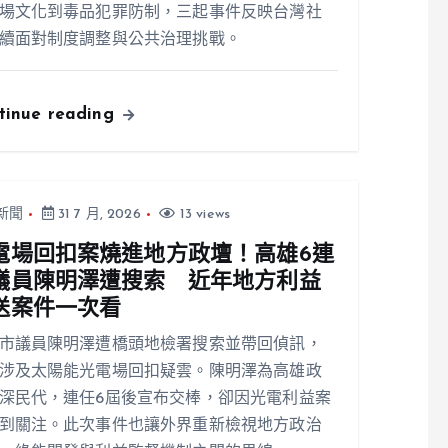
場文化到毒品犯罪防制，三起事件反映台灣社
續面對制度調整與公共治理挑戰。
tinue reading
新聞
31 7 月, 2026
13 views
電場回扣案燒進地方政壇！高雄6連
議員陳明澤遭搜索 近年地方利益
送案件一次看
市議員陳明澤遭橋頭地檢署搜索並帶回偵訊，
涉及太陽能光電場回扣疑雲。陳明澤為高雄政
深民代，連任6屆後宣布交棒，卻因光電利益案
到關注。此次事件也讓外界重新檢視地方政治