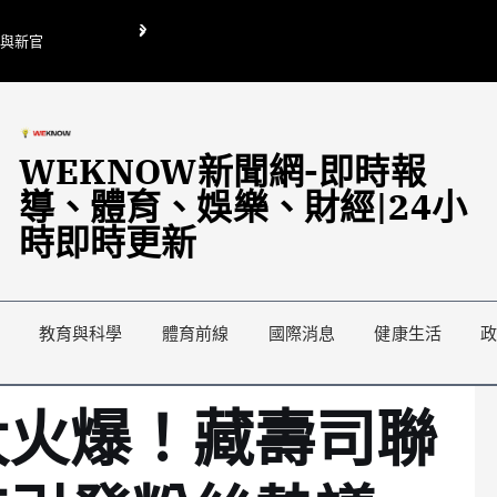
O與新官
翁曉玲喊刪陸委會1295萬媒宣費惹議 梁文傑回「只能靠嘴巴」
藍綠延燒地方宣傳預算戰
WEKNOW新聞網-即時報
導、體育、娛樂、財經|24小
時即時更新
教育與科學
體育前線
國際消息
健康生活
太火爆！藏壽司聯