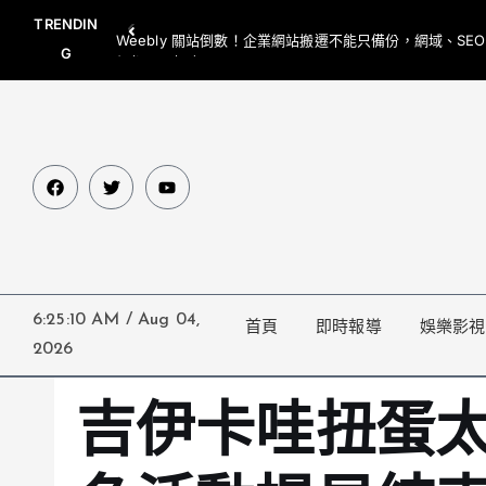
TRENDIN
Weebly 關站倒數！企業網站搬遷不能只備份，網域、SE
G
網都要一起處理
6:25:11 AM
/
Aug 04,
首頁
即時報導
娛樂影視
2026
吉伊卡哇扭蛋