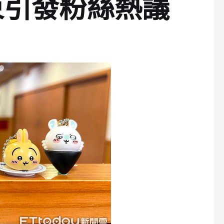
束引發粉絲熱議