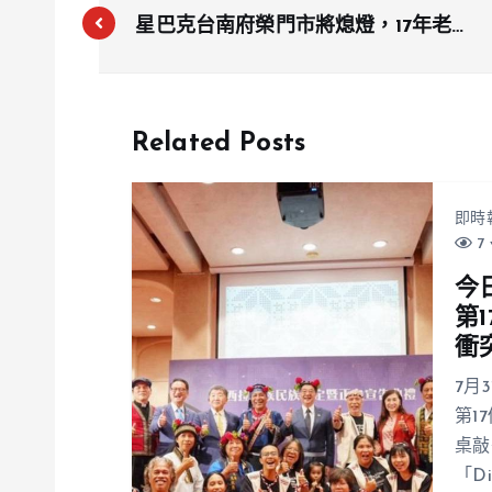
星巴克台南府榮門市將熄燈，17年老店
成「時代的眼淚」
Related Posts
即時
7 
今
第
衝
7月
第1
桌敲
「D