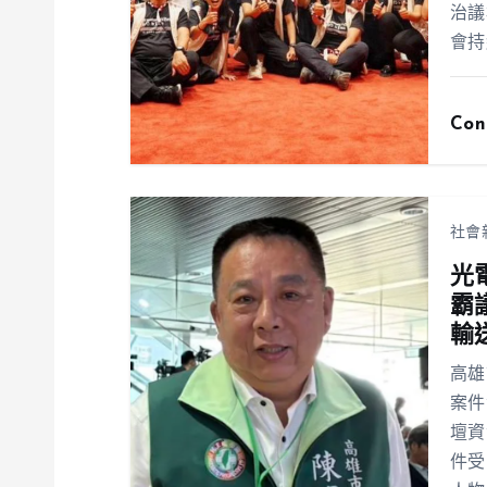
治議
會持
Con
社會
光
霸
輸
高雄
案件
壇資
件受