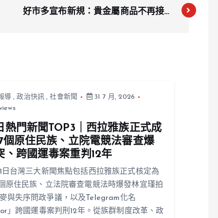
好市多宣布新規：貴金屬商品不再接受
退貨，自9月2日起實施
報導
,
政治快訊
,
社會新聞
31 7 月, 2026
views
日熱門新聞TOP3｜西拉雅族正式成
17個原住民族、立院電競法審查爆
突、跨國運毒案重判12年
31日台灣三大新聞焦點包括西拉雅族正式核定為
7個原住民族、立法院審查電競法時爆發林宜瑾拍
麥與失序問政爭議，以及Telegram化名
ior」跨國運毒案判刑12年。從族群制度改革、政