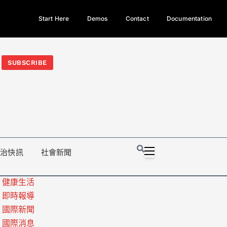
Start Here
Demos
Contact
Documentation
今日熱門新聞TOP3｜西拉雅族正式成第17個原住民族、立院電競
光電場回扣
法審查爆衝突、跨國運毒案重判12年
地方利益輸
SUBSCRIBE
政治快訊
社會新聞
健康生活
即時報導
國際新聞
國際消息