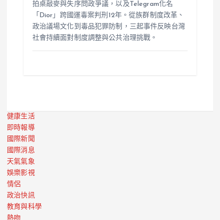
拍桌敲麥與失序問政爭議，以及Telegram化名
「Dior」跨國運毒案判刑12年。從族群制度改革、
政治議場文化到毒品犯罪防制，三起事件反映台灣
社會持續面對制度調整與公共治理挑戰。
健康生活
即時報導
國際新聞
國際消息
天氣氣象
娛樂影視
情侶
政治快訊
教育與科學
熱吻