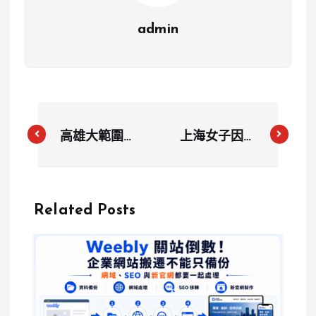
admin
高雄大範圍煙
上海女子因排
霧擾民 環保
隊問題大聲抗
局查獲非法燃
議 引發網路
燒廢棄物 預
熱議及現場騷
Related Posts
計開罰高達
動
500萬元