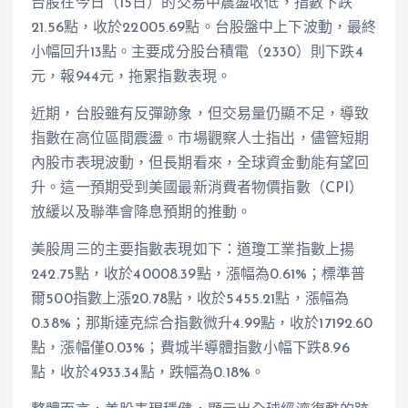
台股在今日（15日）的交易中震盪收低，指數下跌
21.56點，收於22005.69點。台股盤中上下波動，最終
小幅回升13點。主要成分股台積電（2330）則下跌4
元，報944元，拖累指數表現。
近期，台股雖有反彈跡象，但交易量仍顯不足，導致
指數在高位區間震盪。市場觀察人士指出，儘管短期
內股市表現波動，但長期看來，全球資金動能有望回
升。這一預期受到美國最新消費者物價指數（CPI）
放緩以及聯準會降息預期的推動。
美股周三的主要指數表現如下：道瓊工業指數上揚
242.75點，收於40008.39點，漲幅為0.61%；標準普
爾500指數上漲20.78點，收於5455.21點，漲幅為
0.38%；那斯達克綜合指數微升4.99點，收於17192.60
點，漲幅僅0.03%；費城半導體指數小幅下跌8.96
點，收於4933.34點，跌幅為0.18%。