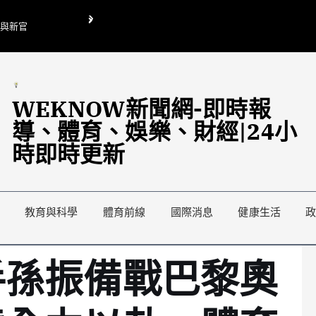
O與新官
翁曉玲喊刪陸委會1295萬媒宣費惹議 梁文傑回「只能靠嘴巴」
藍綠延燒地方宣傳預算戰
WEKNOW新聞網-即時報
導、體育、娛樂、財經|24小
時即時更新
教育與科學
體育前線
國際消息
健康生活
手孫振備戰巴黎奧