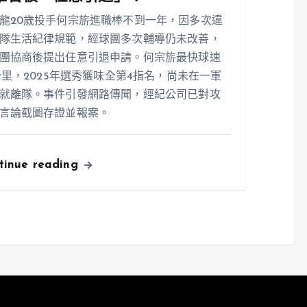
龍20歲投手何宗旂進職棒不到一年，因多次違
隊生活紀律規範，經球團多次輔導仍未改善，
團協商後提出任意引退申請。何宗旂最快球速
1公里，2025年選秀獲味全第4指名，尚未在一軍
就離隊。事件引發網路傳聞，經紀公司已對攻
言論截圖存證並報案。
tinue reading