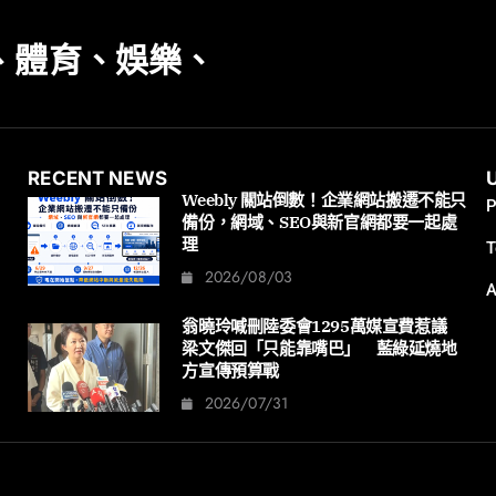
、體育、娛樂、
RECENT NEWS
Weebly 關站倒數！企業網站搬遷不能只
P
備份，網域、SEO與新官網都要一起處
理
T
2026/08/03
A
翁曉玲喊刪陸委會1295萬媒宣費惹議
梁文傑回「只能靠嘴巴」 藍綠延燒地
方宣傳預算戰
2026/07/31