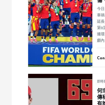
傷
今日
車禍
延長
第2
連環
顱內
Con
即時
何
傳
有