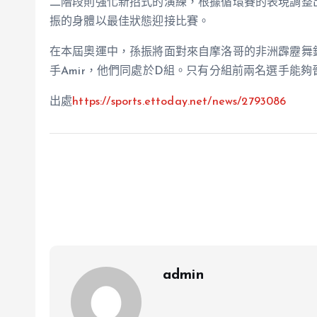
二階段則強化新招式的演練，根據循環賽的表現調整
振的身體以最佳狀態迎接比賽。
在本屆奧運中，孫振將面對來自摩洛哥的非洲霹靂舞錦標
手Amir，他們同處於D組。只有分組前兩名選手能
出處
https://sports.ettoday.net/news/2793086
admin