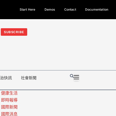
Start Here
Demos
Contact
Documentation
今日熱門新聞TOP3｜西拉雅族正式成第17個原住民族、立院電競
光電場回扣
法審查爆衝突、跨國運毒案重判12年
地方利益輸
SUBSCRIBE
政治快訊
社會新聞
健康生活
即時報導
國際新聞
國際消息