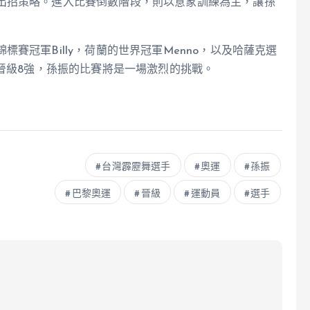
出招策略。進入比賽倒數階段，則以意象訓練為主，讓孫
賽冠軍Billy，荷蘭的世界冠軍Menno，以及哈薩克選
夠晉級8強，孫振的比賽將是一場激烈的挑戰。
台灣霹靂舞選手
奧運
孫振
巴黎奧運
晉級
運動員
選手