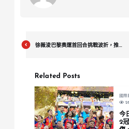
徐薇淩巴黎奧運首回合挑戰波折，推桿
失誤影響排名，台灣另一選手錢珮芸表
現起伏
Related Posts
國際
28
今
2