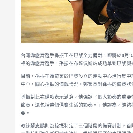
台灣霹靂舞選手孫振正在巴黎全力備戰，即將於8月1
格的霹靂舞選手，孫振在布達佩斯站成功拿到巴黎奧
目前，孫振在體育署於巴黎設立的運動中心進行集中
中心，關心孫振的備戰情況。鄭署長對孫振的備賽狀
孫振對此次備戰表示滿意，他強調了個人節奏的重要
節奏，還包括整個備賽生活的節奏。」他認為，能夠
要。
教練蘇志鵬則為孫振制定了三個階段的備賽計劃。首