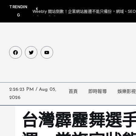
TRENDIN
Weebly 關站倒數！企業網站搬遷不能只備份，網域、SE
G
網都要一起處理
2:26:24 PM
/
Aug 05,
首頁
即時報導
娛樂影視
2026
台灣霹靂舞選