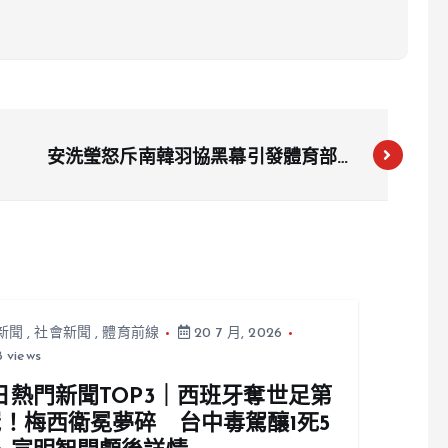
安洗瑩怒斥南韓羽協黑幕引發體育部介
入調查，羽協歷史黑點再度曝光
新聞
,
社會新聞
,
體育前線
20 7 月, 2026
 views
日熱門新聞TOP3｜西班牙奪世足第
冠！梅西衛冕夢碎 台中毒駕釀1死5