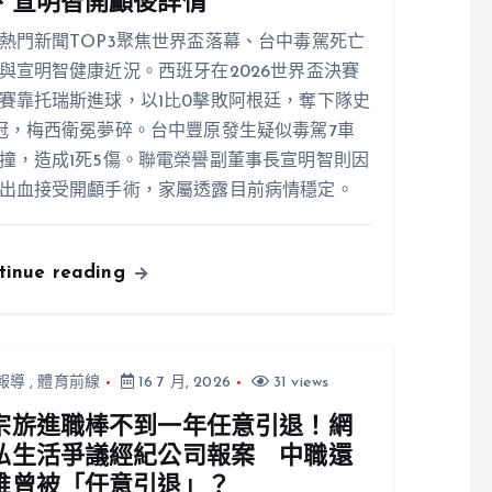
、宣明智開顱後詳情
熱門新聞TOP3聚焦世界盃落幕、台中毒駕死亡
與宣明智健康近況。西班牙在2026世界盃決賽
賽靠托瑞斯進球，以1比0擊敗阿根廷，奪下隊史
冠，梅西衛冕夢碎。台中豐原發生疑似毒駕7車
撞，造成1死5傷。聯電榮譽副董事長宣明智則因
出血接受開顱手術，家屬透露目前病情穩定。
tinue reading
報導
,
體育前線
16 7 月, 2026
31 views
宗旂進職棒不到一年任意引退！網
私生活爭議經紀公司報案 中職還
誰曾被「任意引退」？