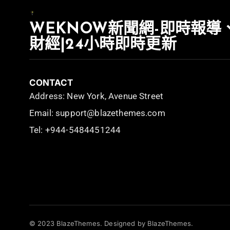
WEKNOW新聞網-即時報導
財經|24小時即時更新
CONTACT
Address: New York, Avenue Street
Email: support@blazethemes.com
Tel: +944-5484451244
© 2023 BlazeThemes. Designed by BlazeThemes.