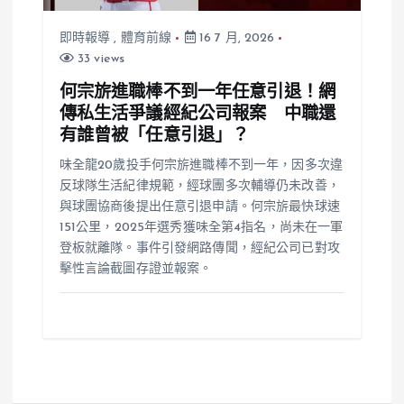
即時報導
,
體育前線
16 7 月, 2026
33 views
何宗旂進職棒不到一年任意引退！網
傳私生活爭議經紀公司報案 中職還
有誰曾被「任意引退」？
味全龍20歲投手何宗旂進職棒不到一年，因多次違
反球隊生活紀律規範，經球團多次輔導仍未改善，
與球團協商後提出任意引退申請。何宗旂最快球速
151公里，2025年選秀獲味全第4指名，尚未在一軍
登板就離隊。事件引發網路傳聞，經紀公司已對攻
擊性言論截圖存證並報案。