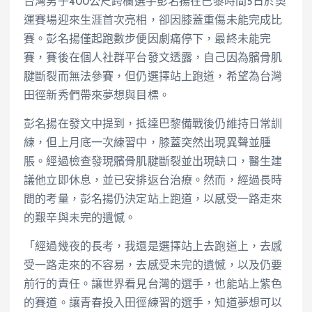
台灣男子400公尺跨欄選手彭名揚在巴黎時間5日於奧
運賽場迎來生涯首次亮相，卻因膝蓋重傷未能完成比
賽。彭名揚僅起跑數步便因劇痛停下，最終未能完
賽，賽後在個人社群平台發文透露，自己因為髕骨肌
腱斷裂而無法參賽，但仍選擇站上跑道，希望為台灣
田徑新秀們帶來夢想與目標。
彭名揚在發文中提到，抵達巴黎備戰後仍維持日常訓
練，但上月底一次練習中，膝蓋突然出現異聲並腫
脹。經過檢查發現髕骨肌腱斷裂並出現缺口，醫生建
議他立即休息，並已安排返台治療。然而，經過長時
間的考量，彭名揚仍決定站上跑道，以感受一路走來
的艱辛與未完的遺憾。
「經過幾夜的長考，我還是選擇站上去跑道上，去感
受一路走來的不容易，去感受未完的遺憾，以及仍要
前行的責任。讓世界看見台灣的選手，也能站上紫色
的賽道。讓青春投入田徑練習的選手，知道夢想可以