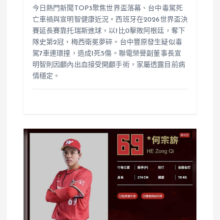
今日熱門新聞TOP3聚焦世界盃落幕、台中毒駕死
亡車禍與宣明智健康近況。西班牙在2026世界盃決
賽延長賽靠托瑞斯進球，以1比0擊敗阿根廷，奪下
隊史第2冠，梅西衛冕夢碎。台中豐原發生疑似毒
駕7車連環撞，造成1死5傷。聯電榮譽副董事長宣
明智則因顱內出血接受開顱手術，家屬透露目前病
情穩定。