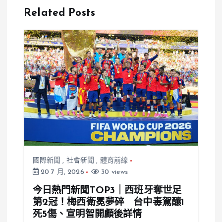
預賽未完賽
牌，韓國時隔
Related Posts
28年再現輝
煌
國際新聞
,
社會新聞
,
體育前線
20 7 月, 2026
30 views
今日熱門新聞TOP3｜西班牙奪世足
第2冠！梅西衛冕夢碎 台中毒駕釀1
死5傷、宣明智開顱後詳情