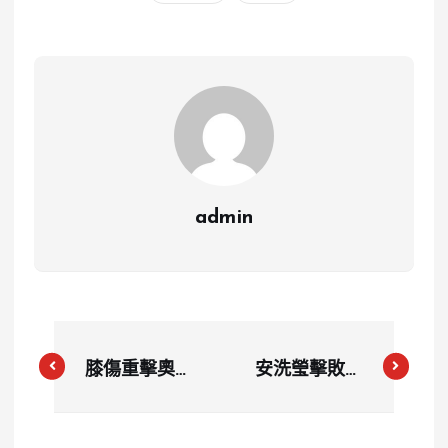
admin
膝傷重擊奧運
安洗瑩擊敗何
夢！彭名揚
冰嬌奪巴黎奧
400公尺跨欄
運羽球女單金