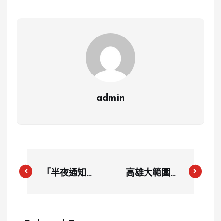
admin
「半夜通知取
高雄大範圍煙
消」引公憤！
霧擾民 環保
台北城市科技
局查獲非法燃
大學取消演講
燒廢棄物 預