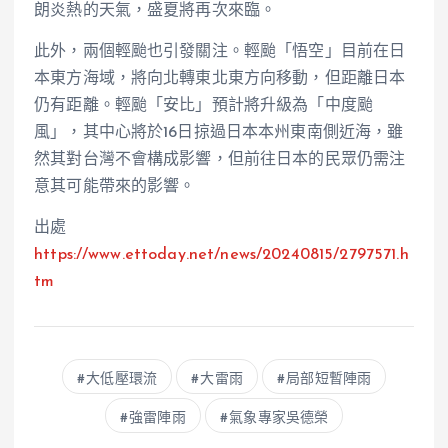
朗炎熱的天氣，盛夏將再次來臨。
此外，兩個輕颱也引發關注。輕颱「悟空」目前在日
本東方海域，將向北轉東北東方向移動，但距離日本
仍有距離。輕颱「安比」預計將升級為「中度颱
風」，其中心將於16日掠過日本本州東南側近海，雖
然其對台灣不會構成影響，但前往日本的民眾仍需注
意其可能帶來的影響。
出處
https://www.ettoday.net/news/20240815/2797571.h
tm
大低壓環流
大雷雨
局部短暫陣雨
強雷陣雨
氣象專家吳德榮