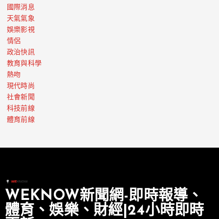
國際消息
天氣氣象
娛樂影視
情侶
政治快訊
教育與科學
熱吻
現代時尚
社會新聞
科技前線
體育前線
WEKNOW新聞網-即時報導、
體育、娛樂、財經|24小時即時