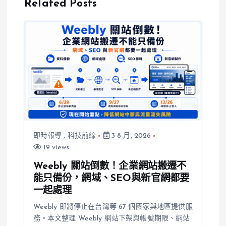
Related Posts
遭譴責
計開罰高達
500萬元
即時報導
,
科技前線
3 8 月, 2026
19 views
Weebly 關站倒數！企業網站搬遷不
能只備份，網域、SEO與新官網都要
一起處理
Weebly 即將停止在台灣等 67 個國家與地區提供服
務。本文整理 Weebly 網站下架與帳號期限、網站