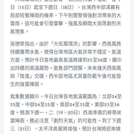
日（15日）起至下週日（18日），台灣西半部清晨有
局部短暫陣雨的機率，下午則需警惕強對流帶來的大
雷雨，這可能會引發雷擊、強風及瞬間大雨等劇烈天
氣現象。
吳德榮指出，由於「大低壓環流」的影響，西南風將
持續攜帶水氣，使得台灣地區大氣非常不穩定。氣溫
方面，預計今日各地最高氣溫將達到35至36度，顯示
出持續的高溫趨勢。氣象部門提醒，未來幾天西南風
與「陸風」交匯，西半部地區尤其要防範午後可能發
生的強雷陣雨。
氣象數據顯示，今日台灣各地氣溫範圍為：北部24至
35度，中部24至35度，南部24至35度，東部23至36
度。預測下週一、二（19、20日）西南季風仍將帶來
雷陣雨，務必注意「劇烈天氣」的可能性。到了下週
三（21日），太平洋高壓將增強，預計台灣將迎來晴