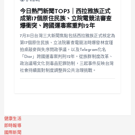
8 views
今日熱門新聞TOP3｜西拉雅族正式
成第17個原住民族、立院電競法審查
爆衝突、跨國運毒案重判12年
7月31日台灣三大新聞焦點包括西拉雅族正式核定為
第17個原住民族、立法院審查電競法時爆發林宜瑾
拍桌敲麥與失序問政爭議，以及Telegram化名
「Dior」跨國運毒案判刑12年。從族群制度改革、
政治議場文化到毒品犯罪防制，三起事件反映台灣
社會持續面對制度調整與公共治理挑戰。
健康生活
即時報導
國際新聞